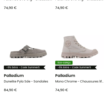
74,90 €
74,90 €
Eco-conçu
-5% Extra - Code Summer5
-5% Extra - Code Summer5
Palladium
Palladium
Dunelite Pyla Sde - Sandales
Mono Chrome - Chaussures lifestyle
84,90 €
74,90 €