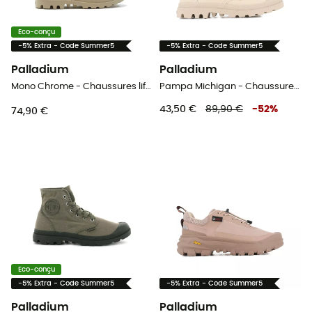
Eco-conçu
-5% Extra - Code Summer5
-5% Extra - Code Summer5
Palladium
Palladium
Mono Chrome - Chaussures lifestyle
Pampa Michigan - Chaussures lifestyle
43,50 €
89,90 €
-
52
%
74,90 €
Eco-conçu
-5% Extra - Code Summer5
-5% Extra - Code Summer5
Palladium
Palladium