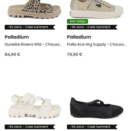
Eco-conçu
-5% Extra - Code Summer5
-5% Extra - Code Summer5
Palladium
Palladium
Dunelite Riviera Wld - Chaussures lifestyle femme
Palla Ace Htg Supply - Chaussures lifestyle homme
84,90 €
79,90 €
-5% Extra - Code Summer5
-5% Extra - Code Summer5