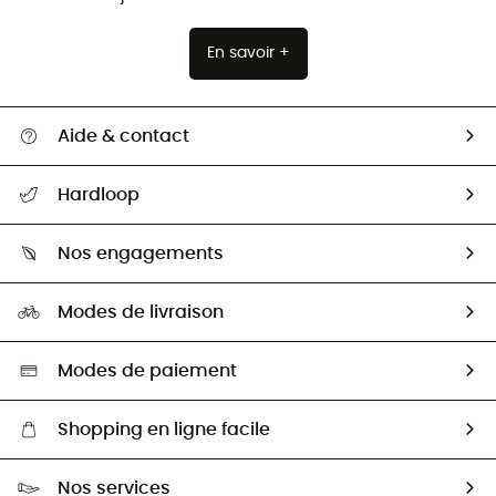
En savoir +
Aide & contact
Suivre mon colis
Hardloop
Retour & remboursement
Qui sommes-nous ?
Guide des tailles
Nos engagements
Carrières
Comment bien choisir ?
Notre empreinte
HardGuides
Modes de livraison
Seconde Main
Seconde main
Nos ambassadeurs
Aide & Contact
Sélection éco-responsable
Modes de paiement
Shopping en ligne facile
Livraison gratuite dès 100 €
Nos services