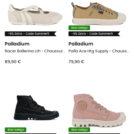
Eco-conçu
-5% Extra - Code Summer5
-5% Extra - Code Summer5
Palladium
Palladium
Racer Ballerina Lth - Chaussures lifestyle femme
Palla Ace Htg Supply - Chaussures lifestyle homme
89,90 €
79,90 €
Eco-conçu
Eco-conçu