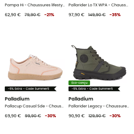
Pampa Hi - Chaussures lifestyle homme
Pallarider Lo TX WPA - Chaussures lifestyle
62,90 €
79,90 €
-
21
%
97,90 €
149,90 €
-
35
%
Eco-conçu
-5% Extra - Code Summer5
-5% Extra - Code Summer5
Palladium
Palladium
Pallacup Casual Sde - Chaussures lifestyle femme
Pallarider Legacy - Chaussures lifestyle homme
69,90 €
99,90 €
-
30
%
90,90 €
129,90 €
-
30
%