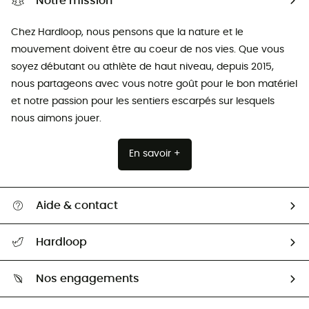
Notre mission
Chez Hardloop, nous pensons que la nature et le
mouvement doivent être au coeur de nos vies. Que vous
soyez débutant ou athlète de haut niveau, depuis 2015,
nous partageons avec vous notre goût pour le bon matériel
et notre passion pour les sentiers escarpés sur lesquels
nous aimons jouer.
En savoir +
Aide & contact
Suivre mon colis
Hardloop
Retour & remboursement
Qui sommes-nous ?
Guide des tailles
Nos engagements
Carrières
Comment bien choisir ?
Notre empreinte