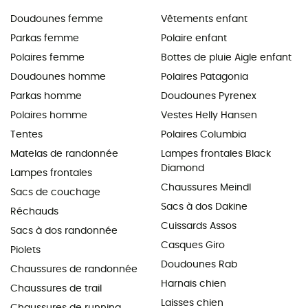
Doudounes femme
Vêtements enfant
Parkas femme
Polaire enfant
Polaires femme
Bottes de pluie Aigle enfant
Doudounes homme
Polaires Patagonia
Parkas homme
Doudounes Pyrenex
Polaires homme
Vestes Helly Hansen
Tentes
Polaires Columbia
Matelas de randonnée
Lampes frontales Black
Diamond
Lampes frontales
Chaussures Meindl
Sacs de couchage
Sacs à dos Dakine
Réchauds
Cuissards Assos
Sacs à dos randonnée
Casques Giro
Piolets
Doudounes Rab
Chaussures de randonnée
Harnais chien
Chaussures de trail
Laisses chien
Chaussures de running