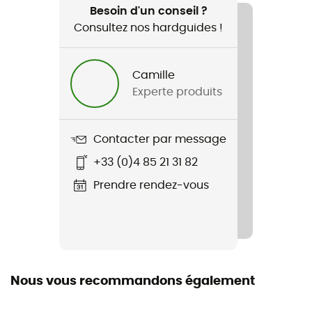
Randonnée / Escalade / Voyage / Lifestyle
Besoin d'un conseil ?
Consultez nos hardguides !
Genre
Homme
Camille
Experte produits
Poids
167 g
Contacter par message
Nom du produit
+33 (0)4 85 21 31 82
Stance Traverse Tee
Prendre rendez-vous
Label
Coton biologique
Nous vous recommandons également