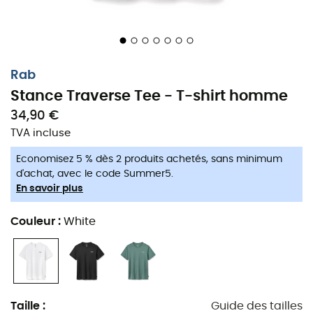
En pleine ascension d'un sentier escarpé ou simplement
en train de savourer un café après une belle randonnée,
le
Stance Traverse Tee
de
Rab
se révèle être le
compagnon idéal. Conçu à partir d'un
coton biologique
ultra-doux
, il enveloppe votre peau d'une
douceur
Rab
incomparable, vous offrant un
confort
optimal, que vous
Stance Traverse Tee - T-shirt homme
soyez au sommet d'une montagne ou en pleine détente
34,90 €
chez vous.
TVA incluse
Ce T-shirt n'est pas qu'une simple pièce de votre
Economisez 5 % dès 2 produits achetés, sans minimum
garde-robe. Avec son i
mprimé accrocheur
, il affiche
d'achat, avec le code Summer5.
fièrement votre passion pour l'outdoor tout en restant
En savoir plus
élégant
et
intemporel
. L'utilisation de coton biologique
témoigne d'un engagement envers une mode plus
Couleur
:
White
durable, respectueuse de l'environnement et des
personnes qui la portent. Un choix judicieux pour ceux
qui veulent allier style, confort et éthique.
Que vous soyez un explorateur aguerri ou un aventurier
Taille
:
Guide des tailles
du dimanche, le Stance Traverse Tee vous