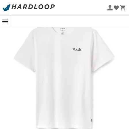
Promos d'été 🔥 -5 % EXTRA dès 2 produits* code Summer5
-5% Extra - Code Summer5
Eco-conçu
Un T-shirt qui ne manque pas de "coton" !