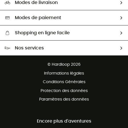
HardGuides
Modes de livraison
Seconde Main
Seconde main
Nos ambassadeurs
Aide & Contact
Sélection éco-responsable
Modes de paiement
Shopping en ligne facile
Livraison gratuite dès 100 €
Nos services
Retour gratuit sous 100 jours
Ventes aux groupes & club
Service client gratuit
© Hardloop 2026
Programme d'affiliation
Informations légales
Conditions Générales
Protection des données
Paramètres des données
Encore plus d'aventures