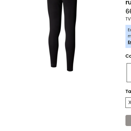
r
6
TV
E
m
E
Co
Ta