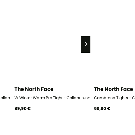
The North Face
The North Face
 Collant running femme
W Winter Warm Pro Tight - Collant running femme
Cambrena Tights - C
89,90 €
59,90 €