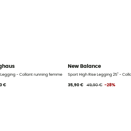
ghaus
New Balance
g femme
 Legging - Collant running femme
Sport High Rise Legging 25" - Col
0 €
35,90 €
49,90 €
-28%