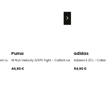
Puma
adidas
lant running femme
W Run Velocity 3/4Th Tight - Collant running femme
Adizero E 1/1 L - Col
44,90 €
54,90 €