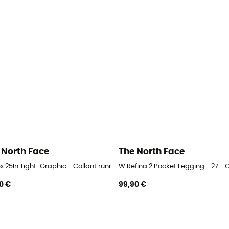
 North Face
The North Face
femme
ex 25In Tight-Graphic - Collant running femme
W Refina 2 Pocket Legging - 27 -
0 €
99,90 €