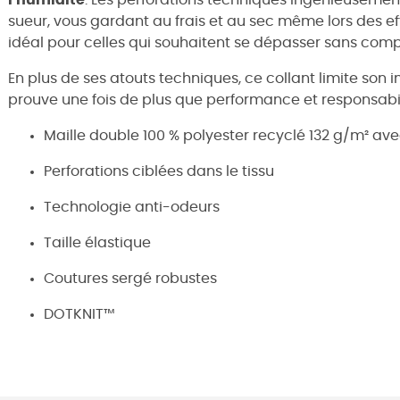
l'humidité
. Les perforations techniques ingénieusemen
sueur, vous gardant au frais et au sec même lors des effo
idéal pour celles qui souhaitent se dépasser sans compr
En plus de ses atouts techniques, ce collant limite son 
prouve une fois de plus que performance et responsabi
Maille double 100 % polyester recyclé 132 g/m² ave
Perforations ciblées dans le tissu
Technologie anti-odeurs
Taille élastique
Coutures sergé robustes
DOTKNIT™