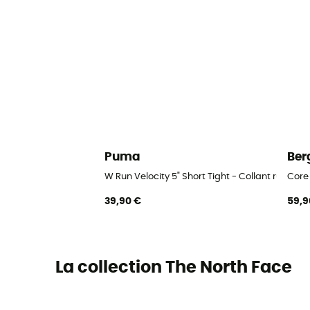
Puma
Ber
W Run Velocity 5" Short Tight - Collant runnin
Core
39,90 €
59,9
La collection The North Face