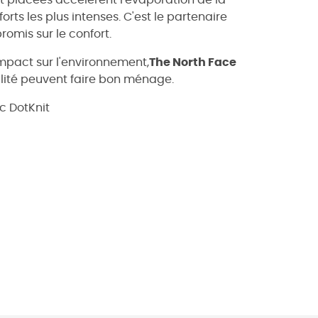
t placées accélèrent l'évaporation de la
rts les plus intenses. C'est le partenaire
omis sur le confort.
impact sur l'environnement,
The North Face
lité peuvent faire bon ménage.
c DotKnit