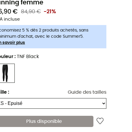
unning femme
6,90 €
84,90 €
-21%
A incluse
conomisez 5 % dès 2 produits achetés, sans
inimum d'achat, avec le code Summer5.
n savoir plus
uleur
:
TNF Black
ille
:
Guide des tailles
Plus disponible