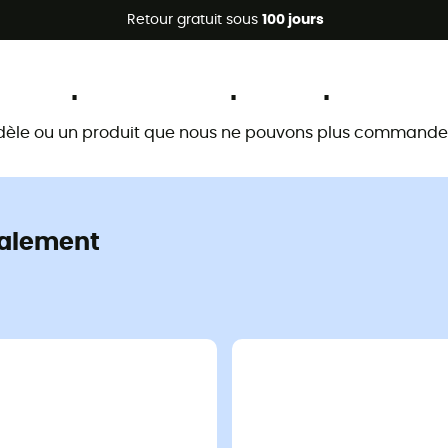
Promos d'été 🔥 -5 % EXTRA dès 2 produits* code Summer5
Retour gratuit sous
100 jours
Ce produit n'est plus disponible
dèle ou un produit que nous ne pouvons plus commander 
alement