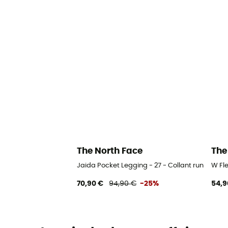
The North Face
The
Jaida Pocket Legging - 27 - Collant running 
W Fl
70,90 €
94,90 €
-25%
54,9