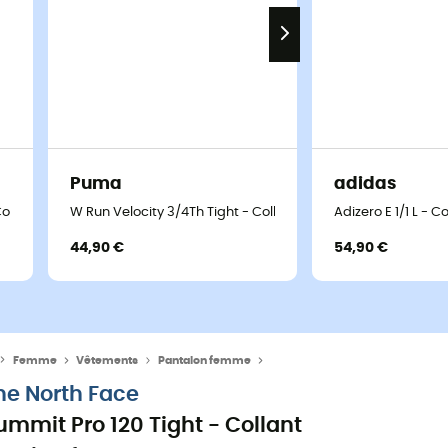
Puma
adidas
 Collant running femme
W Run Velocity 3/4Th Tight - Collant running femme
Adizero E 1/1 L - 
44,90 €
54,90 €
Femme
Vêtements
Pantalon femme
Collant running femme
he North Face
ummit Pro 120 Tight - Collant