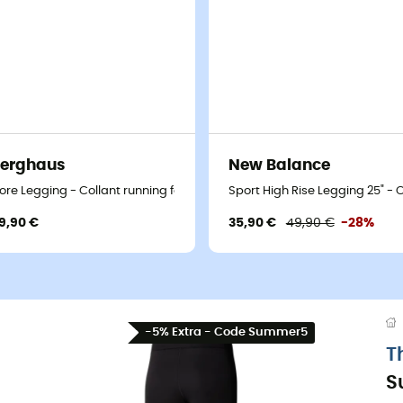
erghaus
New Balance
nning femme
ore Legging - Collant running femme
Sport High Rise Legging 25" -
9,90 €
35,90 €
49,90 €
-28%
-5% Extra - Code Summer5
T
S