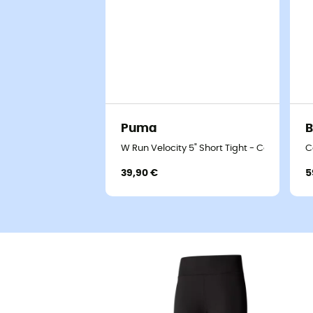
Puma
B
W Run Velocity 5" Short Tight - Collant ru
C
39,90 €
5