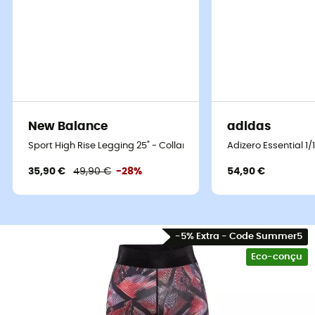
New Balance
adidas
Sport High Rise Legging 25" - Collant running femme
Adizero Essential 1
35,90 €
49,90 €
-28%
54,90 €
-5% Extra - Code Summer5
Eco-conçu