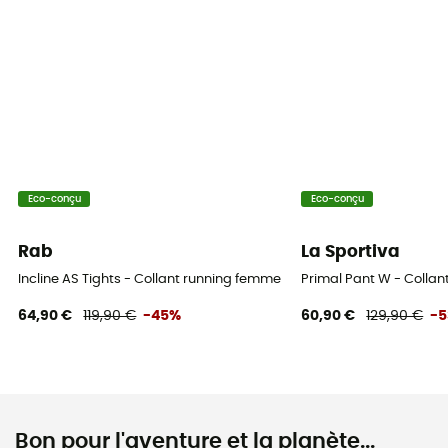
Eco-conçu
Eco-conçu
Rab
La Sportiva
Incline AS Tights - Collant running femme
Primal Pant W - Colla
64,90 €
119,90 €
-45%
60,90 €
129,90 €
-
Bon pour l'aventure et la planète...