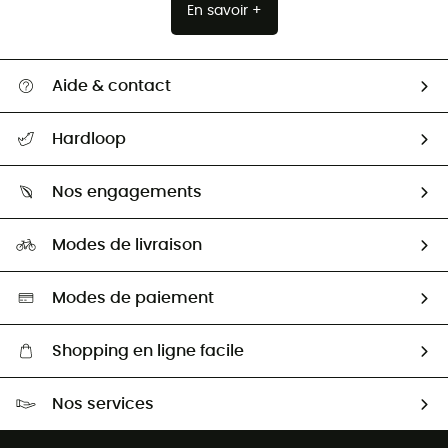
En savoir +
Aide & contact
Suivre mon colis
Hardloop
Retour & remboursement
Qui sommes-nous ?
Guide des tailles
Nos engagements
Carrières
Comment bien choisir ?
Notre empreinte
HardGuides
Modes de livraison
Seconde Main
Seconde main
Nos ambassadeurs
Aide & Contact
Sélection éco-responsable
Modes de paiement
Shopping en ligne facile
Livraison gratuite dès 100 €
Nos services
Retour gratuit sous 100 jours
Ventes aux groupes & club