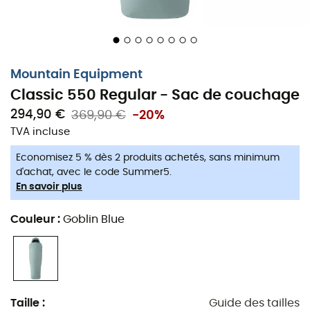
Les compartiments en duvet inclinés assurent le
confort, la légèreté et une bonne performance
thermique
Mountain Equipment
Une couture centrale horizontale sépare le haut et
Classic 550 Regular - Sac de couchage
le bas.
294,90 €
369,90 €
-20%
Capuche à la coupe sophistiquée avec cinq
TVA incluse
compartiments séparés
Economisez 5 % dès 2 produits achetés, sans minimum
d'achat, avec le code Summer5.
Partie pied anatomique à deux compartiments
En savoir plus
Fermeture éclair de 165 cm avec chambre Gemini
Couleur
:
Goblin Blue
sur toute la longueur. Col chauffant intégré avec
fermeture Lode Lock
poche intérieure avec fermeture éclair
Sac de rangement étanche avec fermeture à
Taille
:
Guide des tailles
enroulement et sac de rangement inclus