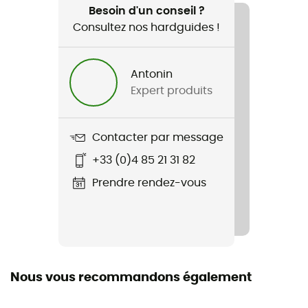
Randonnée / Trekking / Bivouac
Besoin d'un conseil ?
Consultez nos hardguides !
Genre
Homme
Antonin
Expert produits
Poids
1 170 g
Contacter par message
Nom du produit
+33 (0)4 85 21 31 82
Classic 550 Regular
Prendre rendez-vous
Imperméabilité
Déperlant
Type de duvet
Oie
Nous vous recommandons également
Label