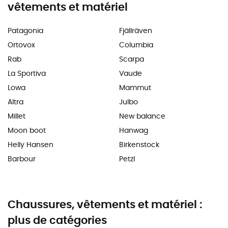
vêtements et matériel
Patagonia
Fjällräven
Ortovox
Columbia
Rab
Scarpa
La Sportiva
Vaude
Lowa
Mammut
Altra
Julbo
Millet
New balance
Moon boot
Hanwag
Helly Hansen
Birkenstock
Barbour
Petzl
Chaussures, vêtements et matériel :
plus de catégories