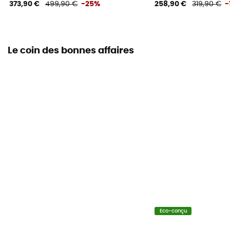
373,90 €
499,90 €
-25%
258,90 €
319,90 €
-
185 cm
Matériau
50D ripstop / 20D plain
Le coin des bonnes affaires
Pouvoir gonflant
700
Eco-conçu