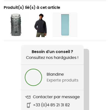
Recommandé pour
Produit(s) lié(s) à cet article
Randonnée / Trekking / Camping
Genre
Homme / Femme
Poids
1047 g
Besoin d'un conseil ?
Consultez nos hardguides !
Nom du produit
Lamina Eco AF 15F/-9C
Blandine
Matériaux
Experte produits
Nylon Ripstop recyclé 20D
Type de duvet
Contacter par message
Synthétique
+33 (0)4 85 21 31 82