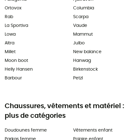
Ortovox
Columbia
Rab
Scarpa
La Sportiva
Vaude
Lowa
Mammut
Altra
Julbo
Millet
New balance
Moon boot
Hanwag
Helly Hansen
Birkenstock
Barbour
Petzl
Chaussures, vêtements et matériel :
plus de catégories
Doudounes femme
Vêtements enfant
Parkas femme
Polaire enfant