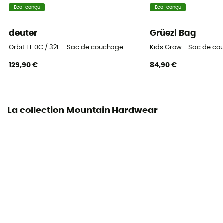
Température de confort
Eco-conçu
Eco-conçu
-3°C
deuter
Grüezi Bag
Température extrême
Orbit EL 0C / 32F - Sac de couchage
Kids Grow - Sac de co
-27°C
129,90 €
84,90 €
Poids du rembourrage
730 g
La collection Mountain Hardwear
Sac de rangement
Inclus
Dimension maximale de l'utilisateur
218 cm