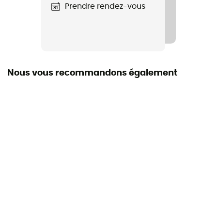
Capuche
Prendre rendez-vous
Oui
Forme
Momie / sarcophage
Nous vous recommandons également
Isolation
Isolation synthétique
Dimensions repliées
20 x 42 cm
Largeur aux épaules
147 cm
Largeur au bassin
140 cm