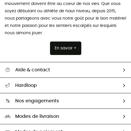
mouvement doivent être au coeur de nos vies. Que vous
soyez débutant ou athlète de haut niveau, depuis 2015,
nous partageons avec vous notre goût pour le bon matériel
et notre passion pour les sentiers escarpés sur lesquels
nous aimons jouer.
En savoir +
Aide & contact
Suivre mon colis
Hardloop
Retour & remboursement
Qui sommes-nous ?
Guide des tailles
Nos engagements
Carrières
Comment bien choisir ?
Notre empreinte
HardGuides
Modes de livraison
Seconde Main
Seconde main
Nos ambassadeurs
Aide & Contact
Sélection éco-responsable