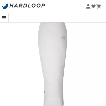
Promos d'été 🔥 -5 % EXTRA dès 2 produits* code Summer5
-5% Extra - Code Summer5