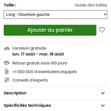
Taille
:
Guide des tailles
Matériaux : Nylon Ripstop recyclé 20D
Coupe momie
Ajouter au panier
Compartiment pour les pieds
Fermeture éclair double sens
Livraison gratuite
Sac de rangement inclus
lun. 17 août
-
mar. 18 août
Température de confort : -3°
Retour gratuit sous 100 jours
+1 000 000 d'aventuriers équipés
Température limite : -9°
Conseils d'experts
Température extrême : -27°
Poids : 1 546 g
Description
Spécificités techniques