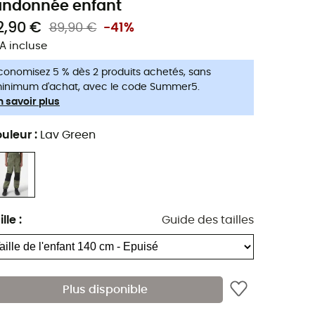
andonnée enfant
2,90 €
89,90 €
-41%
A incluse
conomisez 5 % dès 2 produits achetés, sans
inimum d'achat, avec le code Summer5.
n savoir plus
uleur
:
Lav Green
ille
:
Guide des tailles
Plus disponible