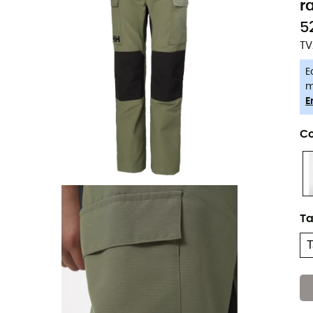
r
5
TV
E
m
E
Co
Ta