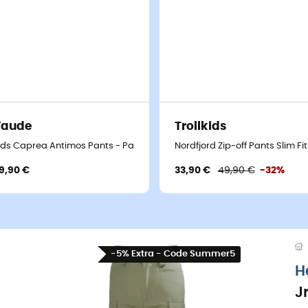
Vaude
Trollkids
e enfant
ids Caprea Antimos Pants - Pantalon randonnée enfant
Nordfjord Zip-off Pants Slim F
9,90 €
33,90 €
49,90 €
-32%
-5% Extra - Code Summer5
H
J