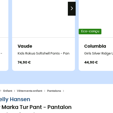
Eco-conçu
Vaude
Columbia
it - Pantalon randonnée enfant
Kids Rokua Softshell Pants - Pantalon randonnée enfant
Girls Silver Ridge
74,90 €
44,90 €
Enfant
Vêtements enfant
Pantalons
Pantalons randonnée
elly Hansen
r Marka Tur Pant - Pantalon