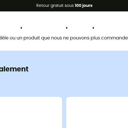
Promos d'été 🔥 -5 % EXTRA dès 2 produits* code Summer5
Retour gratuit sous
100 jours
Ce produit n'est plus disponible
dèle ou un produit que nous ne pouvons plus commander 
alement