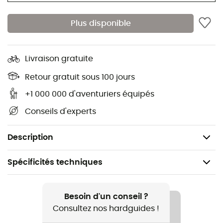
Résistant aux intempéries et aux UV
Garantie de 5 ans
Plus disponible
Dimensions repliée : 46,5 x 11 x 14 cm (longueur -
largeur - profondeur)
Livraison gratuite
Dimensions dépliée : 58 x 73 cm (largeur -
profondeur)
Retour gratuit sous 100 jours
Hauteur du siège : 45 cm
+1 000 000 d'aventuriers équipés
Hauteur de dos : 98 cm
Conseils d'experts
Capacité totale : 145 kg
Poids : 1 500 g
Description
Spécificités techniques
Recommandé pour
Randonnée / Trekking / Bivouac
Besoin d'un conseil ?
Consultez nos hardguides !
Poids