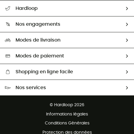
Suivre mon colis
Hardloop
Retour & remboursement
Qui sommes-nous ?
Guide des tailles
Nos engagements
Carrières
Comment bien choisir ?
Notre empreinte
HardGuides
Modes de livraison
Seconde Main
Seconde main
Nos ambassadeurs
Aide & Contact
Sélection éco-responsable
Modes de paiement
Shopping en ligne facile
Livraison gratuite dès 100 €
Nos services
Retour gratuit sous 100 jours
Ventes aux groupes & club
Service client gratuit
© Hardloop 2026
Programme d'affiliation
Informations légales
Conditions Générales
Protection des données