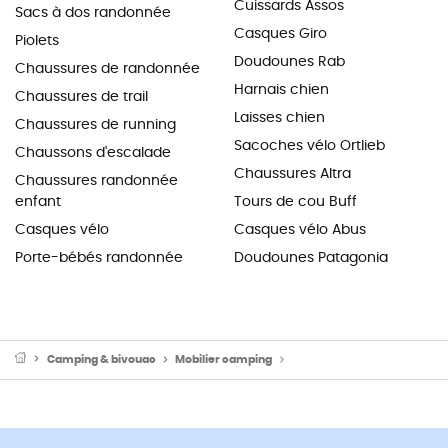
Cuissards Assos
Sacs à dos randonnée
Casques Giro
Piolets
Doudounes Rab
Chaussures de randonnée
Harnais chien
Chaussures de trail
Laisses chien
Chaussures de running
Sacoches vélo Ortlieb
Chaussons d'escalade
Chaussures Altra
Chaussures randonnée
enfant
Tours de cou Buff
Casques vélo
Casques vélo Abus
Porte-bébés randonnée
Doudounes Patagonia
Camping & bivouac
Mobilier camping
Chaises pliante de camping