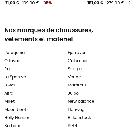
71,00 €
109,90 €
-35%
181,00 €
279,90 €
-
Nos marques de chaussures,
vêtements et matériel
Patagonia
Fjällräven
Ortovox
Columbia
Rab
Scarpa
La Sportiva
Vaude
Lowa
Mammut
Altra
Julbo
Millet
New balance
Moon boot
Hanwag
Helly Hansen
Birkenstock
Barbour
Petzl