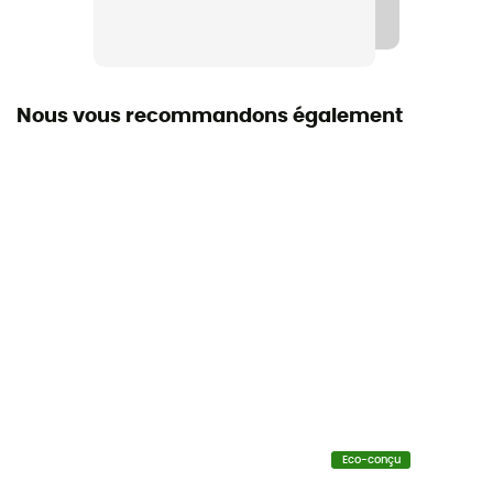
Poches
1 poche poitrine / 2 poches latérales à fermeture
éclair
Nous vous recommandons également
Matières
[principale] 100 % polyester recyclé
Propriétés
Isolant
Niveau de chaleur
Polaire épaisse
Eco-conçu