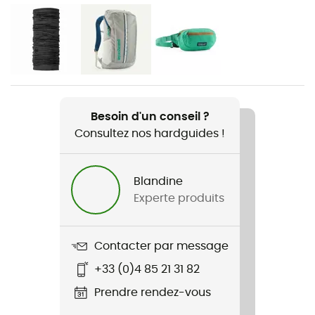
Genre
Femme
Poids
306 g
Besoin d'un conseil ?
Consultez nos hardguides !
Nom du produit
W's Retro Pile Vest
Blandine
Coupe
Experte produits
Standard
Label
Contacter par message
Bluesign / Fair Trade Certified™ / Recyclé
+33 (0)4 85 21 31 82
Capuche
Prendre rendez-vous
Non