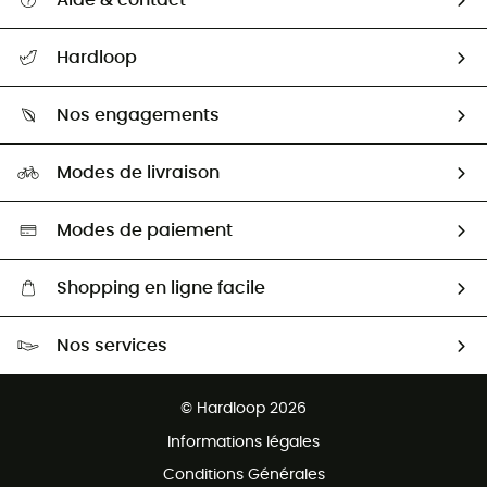
Aide & contact
Suivre mon colis
Hardloop
Retour & remboursement
Qui sommes-nous ?
Guide des tailles
Nos engagements
Carrières
Comment bien choisir ?
Notre empreinte
HardGuides
Modes de livraison
Seconde Main
Seconde main
Nos ambassadeurs
Aide & Contact
Sélection éco-responsable
Modes de paiement
Shopping en ligne facile
Livraison gratuite dès 100 €
Nos services
Retour gratuit sous 100 jours
Ventes aux groupes & club
Service client gratuit
© Hardloop 2026
Programme d'affiliation
Informations légales
Conditions Générales