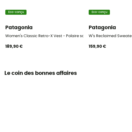
Eco-conçu
Eco-conçu
Patagonia
Patagonia
Women's Classic Retro-X Vest - Polaire sans manches femme
W's Reclaimed Sweate
189,90 €
159,90 €
Le coin des bonnes affaires