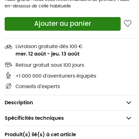
autant arriver frigorifiée.
en-dessous de celle habituelle
Matière : polaire Polartec® double-face imitation
mouton 100 % polyester recyclé
Ajouter au panier
Polaire double-face imitation mouton, chaude et
moelleuse
Livraison gratuite dès 100 €
Trois poches avec doublure en mesh et zips Vislon®
mer. 12 août
-
jeu. 13 août
Style rétro : empiècements avant et arrière pour un
look encore plus rétro
Retour gratuit sous 100 jours
Longueur aux hanches
+1 000 000 d'aventuriers équipés
Confection Fair Trade Certified™
Conseils d'experts
Fabriqué au Sri Lanka.
Poids : 306 g
Description
Spécificités techniques
Recommandé pour
Produit(s) lié(s) à cet article
Randonnée / Lifestyle