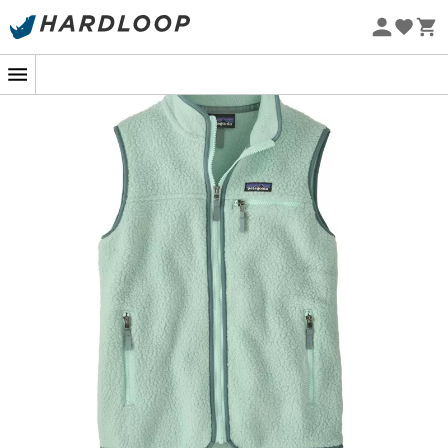
Promos d'été 🔥 -5 % EXTRA dès 2 produits* code Summer5
Eco-conçu