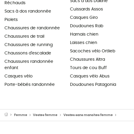
Sacs à dos Dakine
Réchauds
Cuissards Assos
Sacs à dos randonnée
Casques Giro
Piolets
Doudounes Rab
Chaussures de randonnée
Harnais chien
Chaussures de trail
Laisses chien
Chaussures de running
Sacoches vélo Ortlieb
Chaussons d'escalade
Chaussures Altra
Chaussures randonnée
enfant
Tours de cou Buff
Casques vélo
Casques vélo Abus
Porte-bébés randonnée
Doudounes Patagonia
Femme
Vestes femme
Vestes sans manches femme
Vestes p