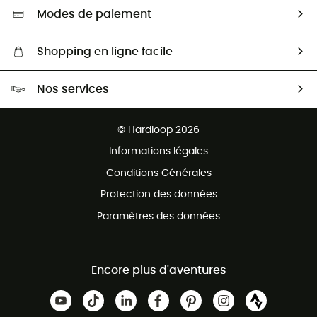
Sélection éco-responsable
Modes de paiement
Shopping en ligne facile
Livraison gratuite dès 100 €
Nos services
Retour gratuit sous 100 jours
Ventes aux groupes & club
Service client gratuit
© Hardloop 2026
Programme d'affiliation
Informations légales
Conditions Générales
Protection des données
Paramètres des données
Encore plus d'aventures