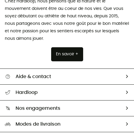
Chez Hardloop, nous pensons que la nature et le
mouvement doivent être au coeur de nos vies. Que vous
soyez débutant ou athlète de haut niveau, depuis 2015,
nous partageons avec vous notre goût pour le bon matériel
et notre passion pour les sentiers escarpés sur lesquels
nous aimons jouer.
En savoir +
Aide & contact
Suivre mon colis
Hardloop
Retour & remboursement
Qui sommes-nous ?
Guide des tailles
Nos engagements
Carrières
Comment bien choisir ?
Notre empreinte
HardGuides
Modes de livraison
Seconde Main
Seconde main
Nos ambassadeurs
Aide & Contact