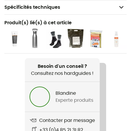
Spécificités techniques
Recommandé pour
Produit(s) lié(s) à cet article
Randonnée / Trekking / Voyage
Nom du produit
La Clusaz / Grand-Bornand
Echelle
Besoin d'un conseil ?
1 : 25 000
Consultez nos hardguides !
Dimensions
96 x 132 cm
Blandine
Experte produits
Contacter par message
+33 (0)4 85 21 31 82