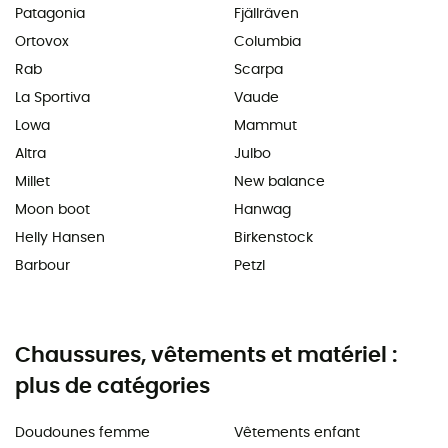
Patagonia
Fjällräven
Ortovox
Columbia
Rab
Scarpa
La Sportiva
Vaude
Lowa
Mammut
Altra
Julbo
Millet
New balance
Moon boot
Hanwag
Helly Hansen
Birkenstock
Barbour
Petzl
Chaussures, vêtements et matériel :
plus de catégories
Doudounes femme
Vêtements enfant