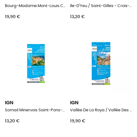
Bourg-Madame.Mont-Louis.Col De La Perche - Carte topographique
Ile-D'Yeu / Saint-Gilles - Croix-De-Vie - Carte topographique
19,90 €
13,20 €
IGN
IGN
Somail Minervois Saint-Pons-De-Thomières.Pnr Du Haut Languedoc - Carte topographique
Vallée De La Roya / Vallée Des Merveilles / Pn Du Mercantour - Carte topographique
13,20 €
19,90 €