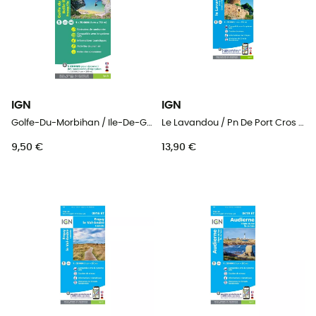
IGN
IGN
Golfe-Du-Morbihan / Ile-De-Groix / Belle-Ile / Presqu'Île-De-Quiberon - Carte topographique
Le Lavandou / Pn De Port Cros / Corniche Des Maures - Carte topographique
9,50 €
13,90 €