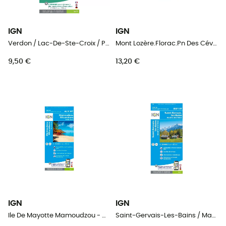
IGN
IGN
Verdon / Lac-De-Ste-Croix / Plateau-De-Valensole - Carte topographique
Mont Lozère.Florac.Pn Des Cévennes - Carte topographique
9,50 €
13,20 €
IGN
IGN
Ile De Mayotte Mamoudzou - Carte topographique
Saint-Gervais-Les-Bains / Massif du Mont Blanc - Carte topographique