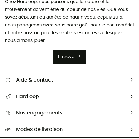
Chez Hardloop, nous pensons que la nature et le
mouvement doivent être au coeur de nos vies. Que vous
soyez débutant ou athlète de haut niveau, depuis 2015,
nous partageons avec vous notre goût pour le bon matériel
et notre passion pour les sentiers escarpés sur lesquels
nous aimons jouer.
En savoir +
Aide & contact
Suivre mon colis
Hardloop
Retour & remboursement
Qui sommes-nous ?
Guide des tailles
Nos engagements
Carrières
Comment bien choisir ?
Notre empreinte
HardGuides
Modes de livraison
Seconde Main
Seconde main
Nos ambassadeurs
Aide & Contact