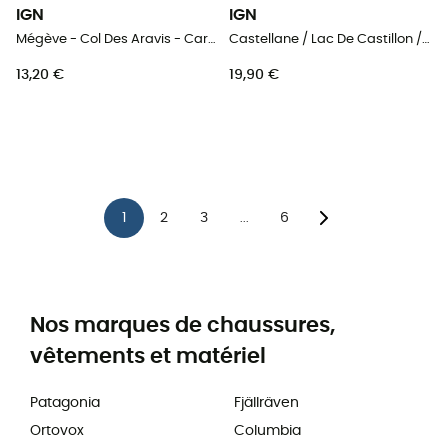
IGN
IGN
Mégève - Col Des Aravis - Carte topographique
Castellane / Lac De Castillon / Pnr Du Verdon - Carte topographique
13,20 €
19,90 €
1
2
3
6
...
Nos marques de chaussures,
vêtements et matériel
Patagonia
Fjällräven
Ortovox
Columbia