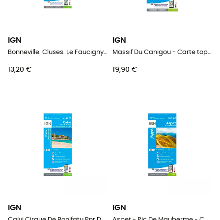
IGN
IGN
Bonneville. Cluses. Le Faucigny - Carte topographique
Massif Du Canigou - Carte topographique
13,20 €
19,90 €
IGN
IGN
Calvi.Cirque De Bonifatu.Pnr De Corse - Carte topographique
Aspet - Pic De Mauberme - Carte topographique