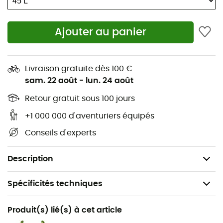
bretelles
ajustables vous permettent un transport en
tout confort.
Ajouter au panier
En toile de bâche solide résistant à l'abrasion, doté
de nombreuses ouvertures permettant
l'évacuation de l'eau
Livraison gratuite dès 100 €
Bretelles ajustables
sam. 22 août
-
lun. 24 août
Compartiment intérieur en filet à fermeture zippée
Retour gratuit sous 100 jours
solide sur le haut
4 sangles porte-matériel avec code couleur à
+1 000 000 d'aventuriers équipés
l'intérieur, pour un agencement parfait du matériel
Conseils d'experts
Volume : 45 L
Poids : 780 g
Description
Spécificités techniques
Recommandé pour
Produit(s) lié(s) à cet article
Canyoning