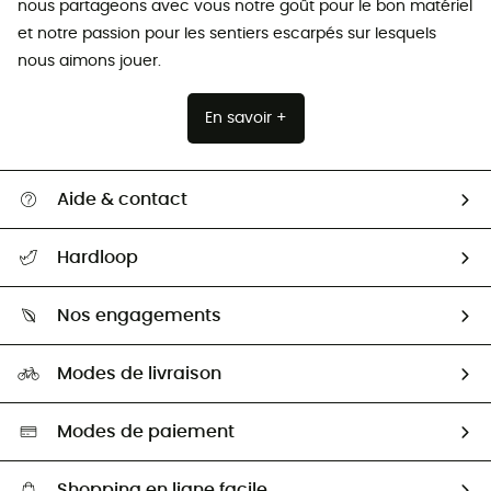
nous partageons avec vous notre goût pour le bon matériel
et notre passion pour les sentiers escarpés sur lesquels
nous aimons jouer.
En savoir +
Aide & contact
Suivre mon colis
Hardloop
Retour & remboursement
Qui sommes-nous ?
Guide des tailles
Nos engagements
Carrières
Comment bien choisir ?
Notre empreinte
HardGuides
Modes de livraison
Seconde Main
Seconde main
Nos ambassadeurs
Aide & Contact
Sélection éco-responsable
Modes de paiement
Shopping en ligne facile