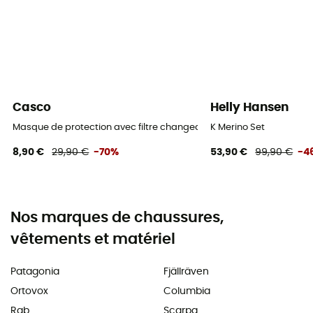
Casco
Helly Hansen
Masque de protection avec filtre changeable
K Merino Set
8,90 €
29,90 €
-70%
53,90 €
99,90 €
-4
Nos marques de chaussures,
vêtements et matériel
Patagonia
Fjällräven
Ortovox
Columbia
Rab
Scarpa