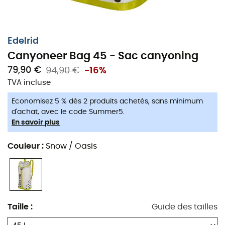
Edelrid
Canyoneer Bag 45 - Sac canyoning
79,90 €
94,90 €
-16%
TVA incluse
Economisez 5 % dès 2 produits achetés, sans minimum
d'achat, avec le code Summer5.
En savoir plus
Couleur
:
Snow / Oasis
Taillé pour le canyoning.
Le
Canyoneer Bag 45
est un
sac de canyoning
conçu
par la marque
Edelrid
, idéal pour transporter vos
affaires de
canyoning
en toute résistance. Sa
toile
en
Taille
:
Guide des tailles
bâche permet l'évacuation de l'eau, tandis que ses