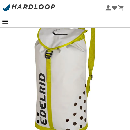
Promos d'été 🔥 -5 % EXTRA dès 2 produits* code Summer5
-5% Extra - Code Summer5