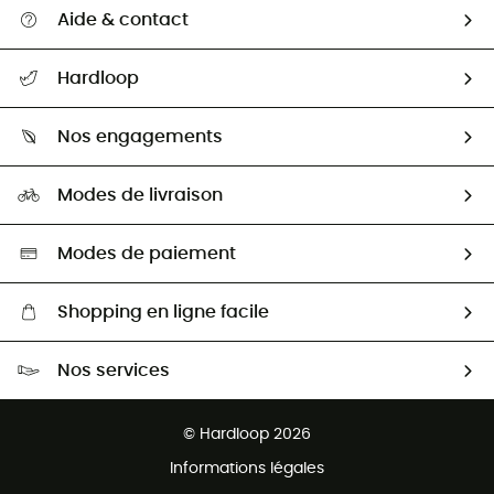
Aide & contact
Suivre mon colis
Hardloop
Retour & remboursement
Qui sommes-nous ?
Guide des tailles
Nos engagements
Carrières
Comment bien choisir ?
Notre empreinte
HardGuides
Modes de livraison
Seconde Main
Seconde main
Nos ambassadeurs
Aide & Contact
Sélection éco-responsable
Modes de paiement
Shopping en ligne facile
Livraison gratuite dès 100 €
Nos services
Retour gratuit sous 100 jours
Ventes aux groupes & club
Service client gratuit
© Hardloop 2026
Programme d'affiliation
Informations légales