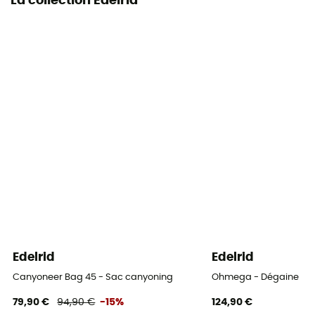
La collection Edelrid
Edelrid
Edelrid
Canyoneer Bag 45 - Sac canyoning
Ohmega - Dégaine
79,90 €
94,90 €
-15%
124,90 €