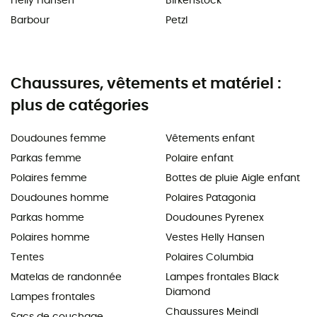
Helly Hansen
Birkenstock
Barbour
Petzl
Chaussures, vêtements et matériel :
plus de catégories
Doudounes femme
Vêtements enfant
Parkas femme
Polaire enfant
Polaires femme
Bottes de pluie Aigle enfant
Doudounes homme
Polaires Patagonia
Parkas homme
Doudounes Pyrenex
Polaires homme
Vestes Helly Hansen
Tentes
Polaires Columbia
Matelas de randonnée
Lampes frontales Black
Diamond
Lampes frontales
Chaussures Meindl
Sacs de couchage