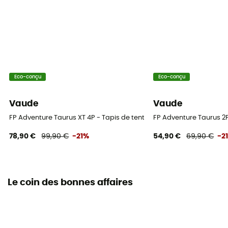
Eco-conçu
Eco-conçu
Vaude
Vaude
FP Adventure Taurus XT 4P - Tapis de tente
FP Adventure Taurus 2P
78,90 €
99,90 €
-21%
54,90 €
69,90 €
-2
Le coin des bonnes affaires