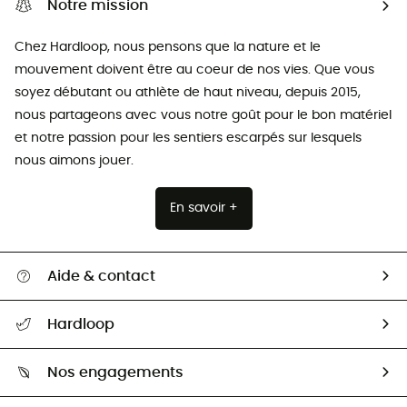
Notre mission
Chez Hardloop, nous pensons que la nature et le
mouvement doivent être au coeur de nos vies. Que vous
soyez débutant ou athlète de haut niveau, depuis 2015,
nous partageons avec vous notre goût pour le bon matériel
et notre passion pour les sentiers escarpés sur lesquels
nous aimons jouer.
En savoir +
Aide & contact
Suivre mon colis
Hardloop
Retour & remboursement
Qui sommes-nous ?
Guide des tailles
Nos engagements
Carrières
Comment bien choisir ?
Notre empreinte