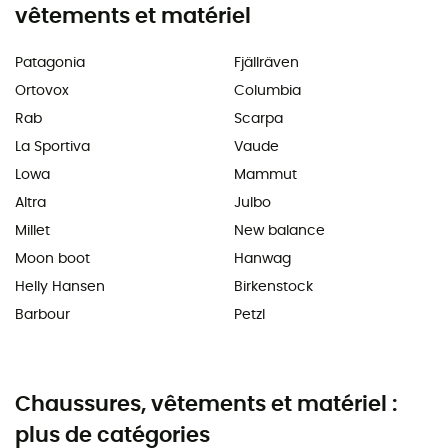
vêtements et matériel
Patagonia
Fjällräven
Ortovox
Columbia
Rab
Scarpa
La Sportiva
Vaude
Lowa
Mammut
Altra
Julbo
Millet
New balance
Moon boot
Hanwag
Helly Hansen
Birkenstock
Barbour
Petzl
Chaussures, vêtements et matériel :
plus de catégories