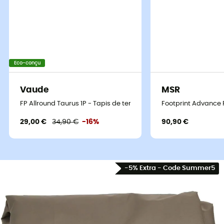
Eco-conçu
Vaude
MSR
FP Allround Taurus 1P - Tapis de tente
Footprint Advance P
29,00 €
34,90 €
-16%
90,90 €
-5% Extra - Code Summer5