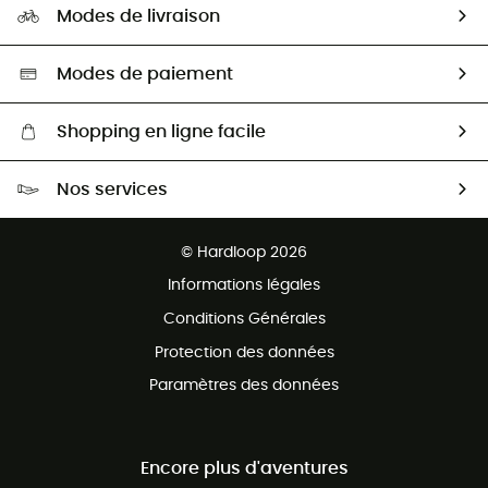
HardGuides
Modes de livraison
Seconde Main
Seconde main
Nos ambassadeurs
Aide & Contact
Sélection éco-responsable
Modes de paiement
Shopping en ligne facile
Livraison gratuite dès 100 €
Nos services
Retour gratuit sous 100 jours
Ventes aux groupes & club
Service client gratuit
© Hardloop 2026
Programme d'affiliation
Informations légales
Conditions Générales
Protection des données
Paramètres des données
Encore plus d'aventures