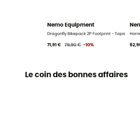
Nemo Equipment
Nem
Dragonfly Bikepack 2P Footprint - Tapis de ten
Horne
71,91 €
79,90 €
-10%
62,9
Le coin des bonnes affaires