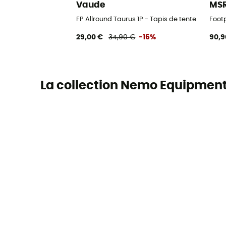
Vaude
MS
FP Allround Taurus 1P - Tapis de tente
Footp
29,00 €
34,90 €
-16%
90,9
La collection Nemo Equipmen