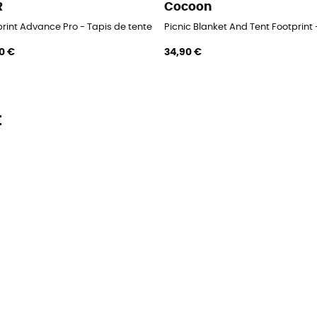
R
Cocoon
rint Advance Pro - Tapis de tente
Picnic Blanket And Tent Footprint 
0 €
34,90 €
t