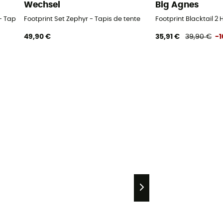
Wechsel
Big Agnes
- Tapis de tente
Footprint Set Zephyr - Tapis de tente
Footprint Blacktail 2 
49,90 €
35,91 €
39,90 €
-