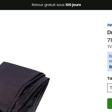
Promos d'été 🔥 -5 % EXTRA dès 2 produits* code Summer5
Retour gratuit sous
100 jours
-5% Extra - Code Summer5
N
D
7
TV
E
m
E
Ta