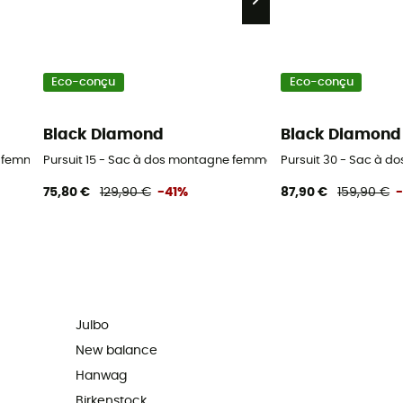
Eco-conçu
Eco-conçu
Black Diamond
Black Diamond
e femme
Pursuit 15 - Sac à dos montagne femme
Pursuit 30 - Sac à 
75,80 €
129,90 €
-41%
87,90 €
159,90 €
Julbo
New balance
Hanwag
Birkenstock