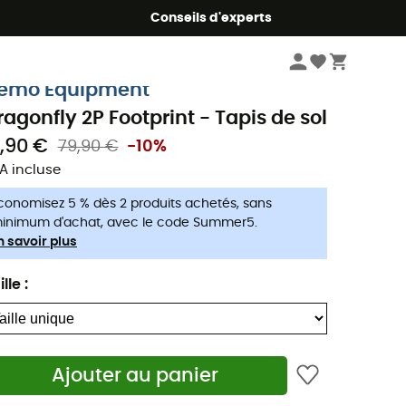
Conseils d'experts
Camping & bivouac
Tentes
Tapis de tente
emo Equipment
ragonfly 2P Footprint - Tapis de sol
1,90 €
79,90 €
-10%
A incluse
conomisez 5 % dès 2 produits achetés, sans
inimum d'achat, avec le code Summer5.
n savoir plus
ille
:
Ajouter au panier