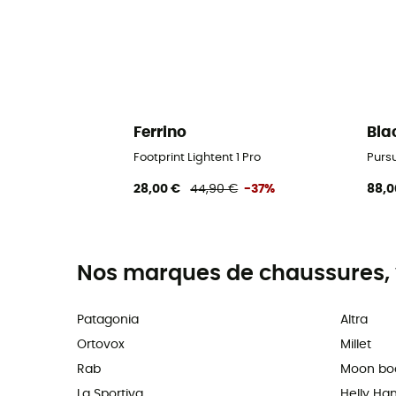
Ferrino
Bla
Footprint Lightent 1 Pro
Purs
28,00 €
44,90 €
-37%
88,0
Nos marques de chaussures, 
Patagonia
Altra
Ortovox
Millet
Rab
Moon bo
La Sportiva
Helly Ha