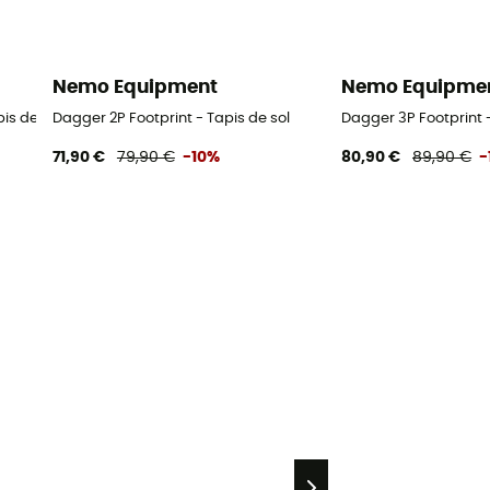
Nemo Equipment
Nemo Equipme
is de tente
Dagger 2P Footprint - Tapis de sol
Dagger 3P Footprint -
71,90 €
79,90 €
-10%
80,90 €
89,90 €
-