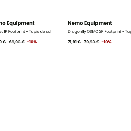
o Equipment
Nemo Equipment
te
t 1P Footprint - Tapis de sol
Dragonfly OSMO 2P Footprint - Tap
0 €
69,90 €
-10%
71,91 €
79,90 €
-10%