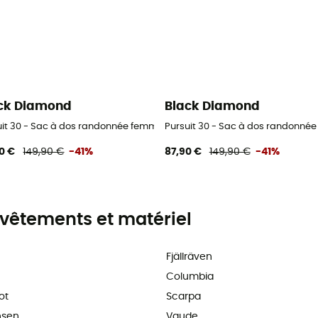
ck Diamond
Black Diamond
uit 30 - Sac à dos randonnée femme
Pursuit 30 - Sac à dos randonné
0 €
149,90 €
-41%
87,90 €
149,90 €
-41%
vêtements et matériel
Fjällräven
Columbia
ot
Scarpa
nsen
Vaude