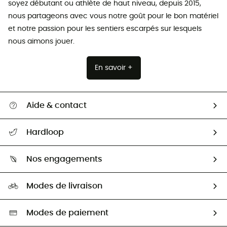
soyez débutant ou athlète de haut niveau, depuis 2015,
nous partageons avec vous notre goût pour le bon matériel
et notre passion pour les sentiers escarpés sur lesquels
nous aimons jouer.
En savoir +
Aide & contact
Suivre mon colis
Hardloop
Retour & remboursement
Qui sommes-nous ?
Guide des tailles
Nos engagements
Carrières
Comment bien choisir ?
Notre empreinte
HardGuides
Modes de livraison
Seconde Main
Seconde main
Nos ambassadeurs
Aide & Contact
Sélection éco-responsable
Modes de paiement