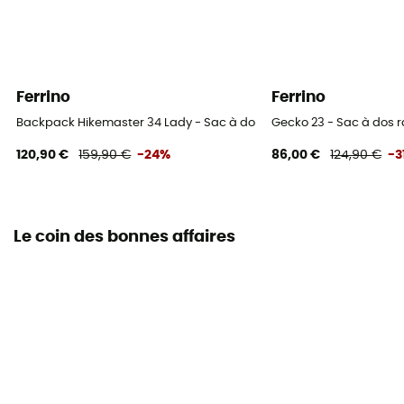
Sangles de compression
Oui
Ferrino
Ferrino
Backpack Hikemaster 34 Lady - Sac à dos randonnée femme
Gecko 23 - Sac à dos
120,90 €
159,90 €
-24%
86,00 €
124,90 €
-3
Le coin des bonnes affaires