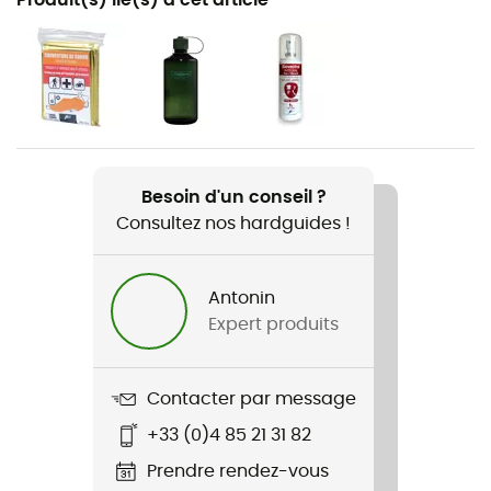
Randonnée
Poids
860 g
Nom du produit
Agile 35
Besoin d'un conseil ?
Consultez nos hardguides !
Porte-corde
Non
Antonin
Compatible système d'hydratation
Expert produits
Oui
Porte-bâtons
Contacter par message
Oui
+33 (0)4 85 21 31 82
Imperméabilité
Prendre rendez-vous