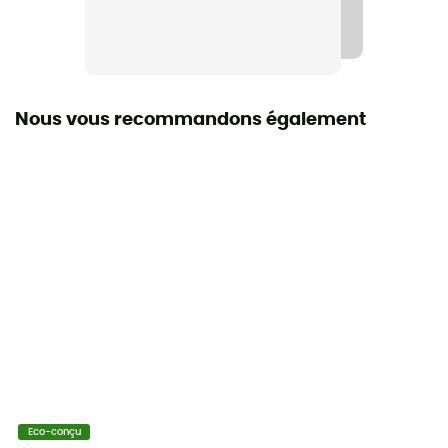
Déperlant
Porte-skis
Non
Nous vous recommandons également
Housse de pluie
Non
Catégorie de protection
75223
Compartiment sac de couchage
Non
Porte-piolet
Oui
Volume
Eco-conçu
35 L