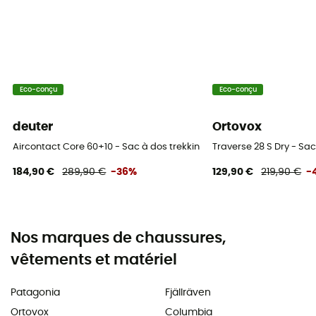
Eco-conçu
Eco-conçu
deuter
Ortovox
Aircontact Core 60+10 - Sac à dos trekking homme
Traverse 28 S Dry - Sa
184,90 €
289,90 €
-36%
129,90 €
219,90 €
-
Nos marques de chaussures,
vêtements et matériel
Patagonia
Fjällräven
Ortovox
Columbia