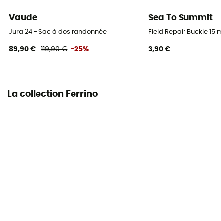
Vaude
Sea To Summit
Dimensions
Jura 24 - Sac à dos randonnée
Field Repair Buckle 1
65 x 18 x 30 cm
89,90 €
119,90 €
-25%
3,90 €
Matières
Polyester invisible ripstop 210D
La collection Ferrino
Accès au sac
Haut
Porte-bouteilles
Oui
Doublure du sac
100% polyester
Eléments réfléchissants
Non