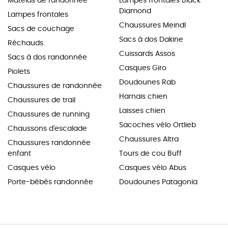
Matelas de randonnée
Lampes frontales Black
Diamond
Lampes frontales
Chaussures Meindl
Sacs de couchage
Sacs à dos Dakine
Réchauds
Cuissards Assos
Sacs à dos randonnée
Casques Giro
Piolets
Doudounes Rab
Chaussures de randonnée
Harnais chien
Chaussures de trail
Laisses chien
Chaussures de running
Sacoches vélo Ortlieb
Chaussons d'escalade
Chaussures Altra
Chaussures randonnée
enfant
Tours de cou Buff
Casques vélo
Casques vélo Abus
Porte-bébés randonnée
Doudounes Patagonia