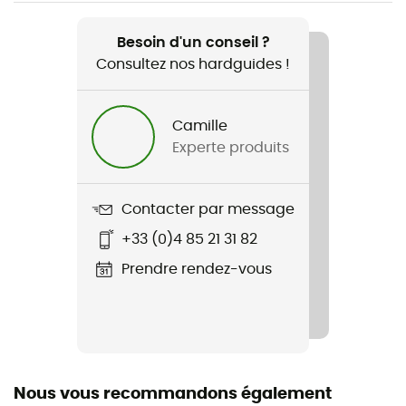
Recommandé pour
Randonnée / Voyage / Lifestyle
Besoin d'un conseil ?
Consultez nos hardguides !
Genre
Homme
Camille
Experte produits
Poids
2 x 292 g
Contacter par message
Nom du produit
+33 (0)4 85 21 31 82
Clearwater CNX Leather
Prendre rendez-vous
Technologies utilisées
Cleansport NXT™
Imperméabilité
Non
Nous vous recommandons également