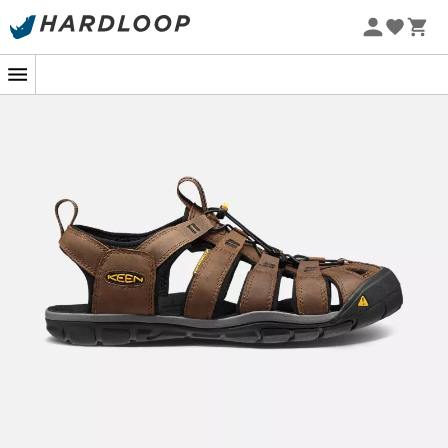
Promos d'été 🔥 -5 % EXTRA dès 2 produits* code Summer5
-5% Extra - Code Summer5