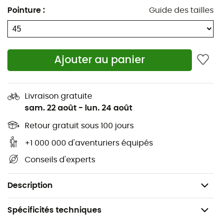
Doublure en filet hydrophobe
Pointure
:
Guide des tailles
Semelle intermédiaire de 4 mm
Arc profilé pour le support de mi-pied ajouté
Arête métatarsienne pour le soutien naturel sous
les pieds
Ajouter au panier
Rainures flexibles multidirectionnelles pour une
flexibilité naturelle et un meilleur contact avec le
Livraison gratuite
sol
sam. 22 août
-
lun. 24 août
PFC Matières libres
Retour gratuit sous 100 jours
Système de capture de dentelle à ajustement
sécurisé
+1 000 000 d'aventuriers équipés
Tige de stabilité TPU
Conseils d'experts
Lavables en machine
Poids : 2 x 255 g
Description
Spécificités techniques