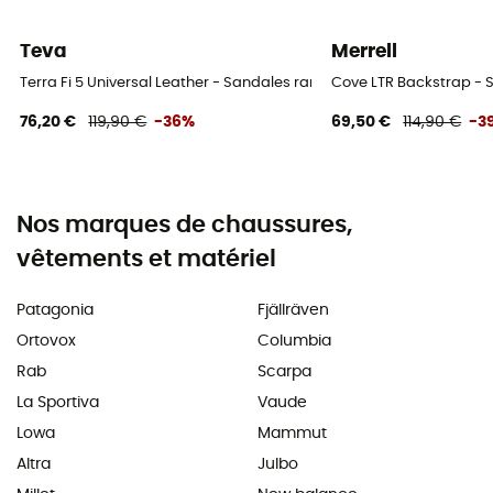
Teva
Merrell
Terra Fi 5 Universal Leather - Sandales randonnée homme
Cove LTR Backstrap -
76,20 €
119,90 €
-36%
69,50 €
114,90 €
-3
Nos marques de chaussures,
vêtements et matériel
Patagonia
Fjällräven
Ortovox
Columbia
Rab
Scarpa
La Sportiva
Vaude
Lowa
Mammut
Altra
Julbo