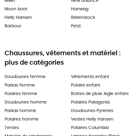
Millet
New balance
Moon boot
Hanwag
Helly Hansen
Birkenstock
Barbour
Petzl
Chaussures, vêtements et matériel :
plus de catégories
Doudounes femme
Vêtements enfant
Parkas femme
Polaire enfant
Polaires femme
Bottes de pluie Aigle enfant
Doudounes homme
Polaires Patagonia
Parkas homme
Doudounes Pyrenex
Polaires homme
Vestes Helly Hansen
Tentes
Polaires Columbia