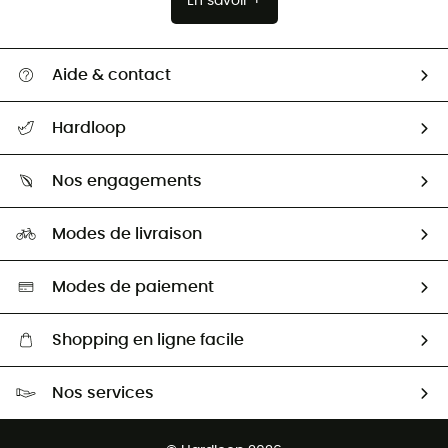
En savoir +
Aide & contact
Suivre mon colis
Hardloop
Retour & remboursement
Qui sommes-nous ?
Guide des tailles
Nos engagements
Carrières
Comment bien choisir ?
Notre empreinte
HardGuides
Modes de livraison
Seconde Main
Seconde main
Nos ambassadeurs
Aide & Contact
Sélection éco-responsable
Modes de paiement
Shopping en ligne facile
Livraison gratuite dès 100 €
Nos services
Retour gratuit sous 100 jours
Ventes aux groupes & club
Service client gratuit