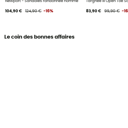
Newport - Sandales randonnée homme
Targhee III Open Toe 
104,90 €
124,90 €
-16%
83,90 €
99,90 €
-1
Le coin des bonnes affaires