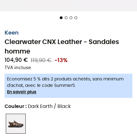
Keen
Connectées avec la nature.
Clearwater CNX Leather - Sandales
homme
Les
Clearwater CNX Leather
sont des
sandales
pour
104,90 €
119,90 €
-13%
homme
conçues par la marque
Keen
, idéales pour
TVA incluse
profiter d'une connexion naturelle sur les sentiers.
Flexibilité, ajustement et protection sont présents dans
Economisez 5 % dès 2 produits achetés, sans minimum
ces
sandales
légères ! Enfin, le
laçage
élastique permet
d'achat, avec le code Summer5.
un ajustement personnalisé, et un arc profilé berce et
En savoir plus
soutient le pied.
Couleur
:
Dark Earth / Black
Tige en polyester lavable
Semelle extérieure en caoutchouc non tachant
Semelle intermédiaire en PU