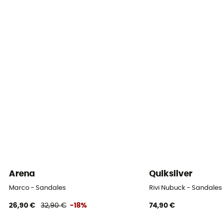
Matériaux
Cuir
Semelle intermédiaire
EVA
Semelle extérieure
Caoutchouc
Drop
4 mm
Système Fermeture
Lacets
Arena
Quiksilver
Matière de la tige
Marco - Sandales
Rivi Nubuck - Sandal
Mesh
26,90 €
32,90 €
-18%
74,90 €