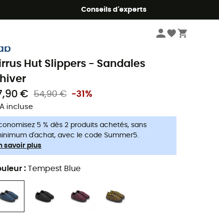
Conseils d'experts
Homme
Chaussures
ab
irrus Hut Slippers - Sandales
'hiver
7,90 €
54,90 €
-31%
A incluse
conomisez 5 % dès 2 produits achetés, sans
inimum d'achat, avec le code Summer5.
n savoir plus
uleur
:
Tempest Blue