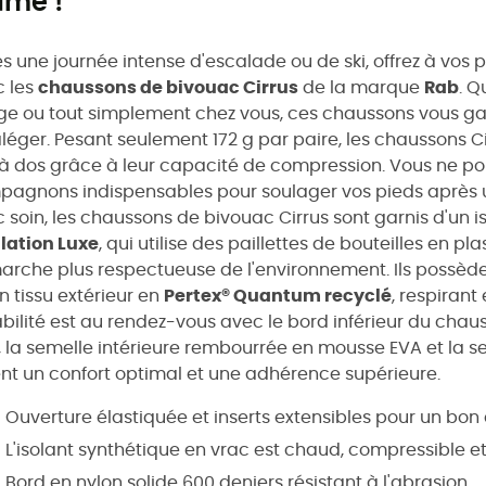
ume !
s une journée intense d'escalade ou de ski, offrez à vos
 les
chaussons de bivouac Cirrus
de la marque
Rab
. Q
ge ou tout simplement chez vous, ces chaussons vous gara
aléger. Pesant seulement 172 g par paire, les chaussons 
à dos grâce à leur capacité de compression. Vous ne po
agnons indispensables pour soulager vos pieds après u
 soin, les chaussons de bivouac Cirrus sont garnis d'un 
lation Luxe
, qui utilise des paillettes de bouteilles en p
rche plus respectueuse de l'environnement. Ils possède
n tissu extérieur en
Pertex® Quantum recyclé
, respirant
bilité est au rendez-vous avec le bord inférieur du chaus
, la semelle intérieure rembourrée en mousse EVA et la 
ent un confort optimal et une adhérence supérieure.
Ouverture élastiquée et inserts extensibles pour un bo
L'isolant synthétique en vrac est chaud, compressible et 
Bord en nylon solide 600 deniers résistant à l'abrasion