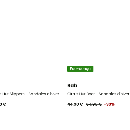
Eco-conçu
b
Rab
s Hut Slippers - Sandales d'hiver
Cirrus Hut Boot - Sandales d'hiv
0 €
44,90 €
64,90 €
-30%