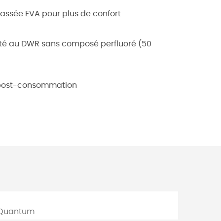
assée EVA pour plus de confort
raité au DWR sans composé perfluoré (50
lé post-consommation
® Quantum