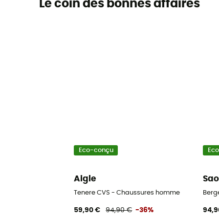
Le coin des bonnes affaires
Eco-conçu
Ec
Aigle
Sao
Tenere CVS - Chaussures homme
Berg
59,90 €
94,90 €
-36%
94,9