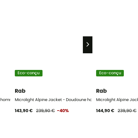
Eco-conçu
Eco-conçu
Rab
Rab
er homme
Microlight Alpine Jacket - Doudoune homme
Microlight Alpine J
143,90 €
239,90 €
-40%
144,90 €
239,90 €