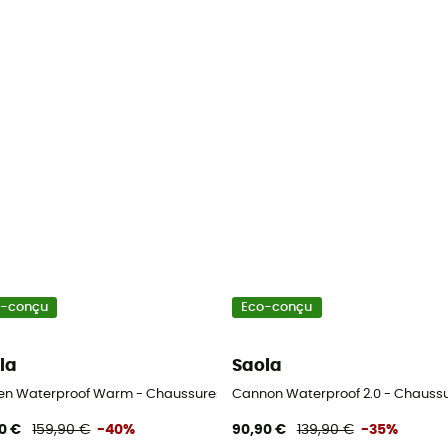
o-conçu
Eco-conçu
la
Saola
en Waterproof Warm - Chaussures homme
Cannon Waterproof 2.0 - Chaus
0 €
159,90 €
-40%
90,90 €
139,90 €
-35%