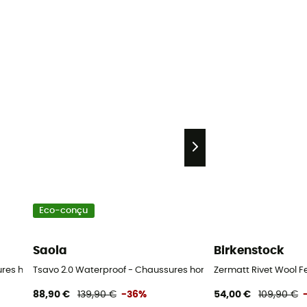
Eco-conçu
Saola
Birkenstock
sures homme
Tsavo 2.0 Waterproof - Chaussures homme
Zermatt Rivet Wool Fe
88,90 €
139,90 €
-36%
54,00 €
109,90 €