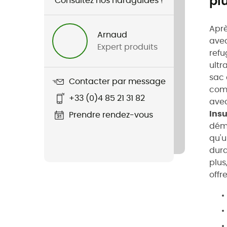
pl
Consultez nos hardguides !
Aprè
Arnaud
avec
Expert produits
refu
ultr
sac 
Contacter par message
comp
+33 (0)4 85 21 31 82
avec
Insu
Prendre rendez-vous
déma
qu'u
dura
plus
offr