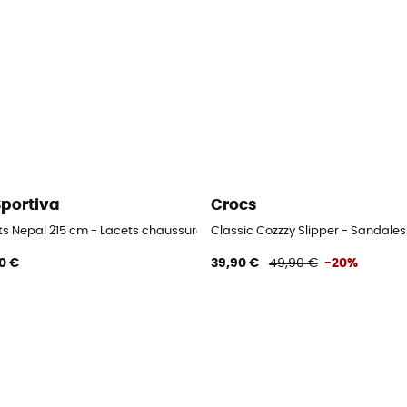
Sportiva
Crocs
ts Nepal 215 cm - Lacets chaussures alpinisme
Classic Cozzzy Slipper - Sandales 
0 €
39,90 €
49,90 €
-20%