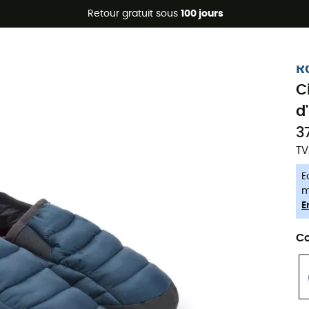
Promos d'été 🔥 -5 % EXTRA dès 2 produits* code Summer5
Retour gratuit sous
100 jours
-5% Extra - Code Summer5
R
C
d
3
TV
E
m
E
Co