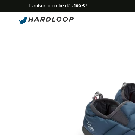
Livraison gratuite dès
100 €*