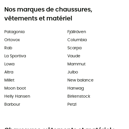
Nos marques de chaussures,
vêtements et matériel
Patagonia
Fjällräven
Ortovox
Columbia
Rab
Scarpa
La Sportiva
Vaude
Lowa
Mammut
Altra
Julbo
Millet
New balance
Moon boot
Hanwag
Helly Hansen
Birkenstock
Barbour
Petzl