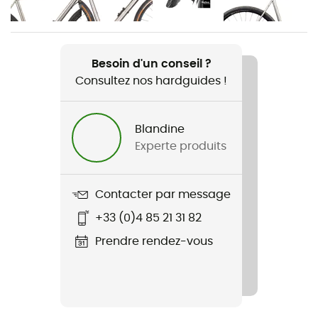
Nom du produit
Race Aero Bar Bag 7L
Besoin d'un conseil ?
Consultez nos hardguides !
Imperméabilité
Oui
Blandine
Matériaux
Experte produits
100% nylon
Etanchéité
Contacter par message
Oui
+33 (0)4 85 21 31 82
Housse de pluie
Prendre rendez-vous
Non
Label
Vegan