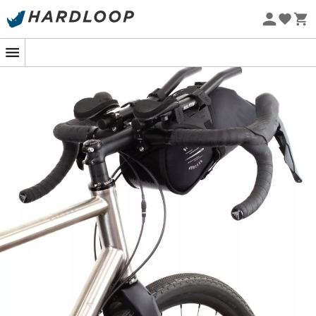
Promos d'été 🔥 -5 % EXTRA dès 2 produits* code Summer5
-5% Extra - Code Summer5
Eco-conçu
Une sacoche légère pour emporter tout ce