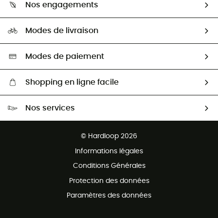
Guide des tailles
Nos engagements
Carrières
Comment bien choisir ?
Notre empreinte
HardGuides
Modes de livraison
Seconde Main
Seconde main
Nos ambassadeurs
Aide & Contact
Sélection éco-responsable
Modes de paiement
Shopping en ligne facile
Livraison gratuite dès 100 €
Nos services
Retour gratuit sous 100 jours
Ventes aux groupes & club
Service client gratuit
© Hardloop 2026
Programme d'affiliation
Informations légales
Conditions Générales
Protection des données
Paramètres des données