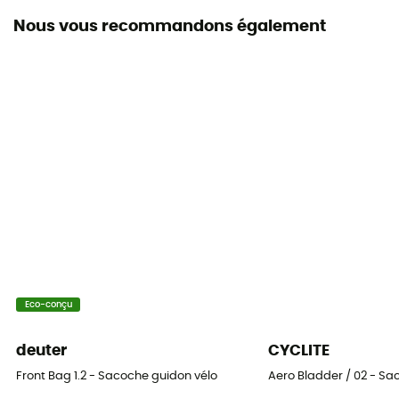
Nous vous recommandons également
Système Fermeture
Fermeture par enroulement
Poches
1 poche intérieur
Volume
7 L
Dimensions
33 x 17 x 16 cm
Matières
Eco-conçu
Tissu X21 résistant à l'abrasion
deuter
CYCLITE
Accès au sac
Front Bag 1.2 - Sacoche guidon vélo
Aero Bladder / 02 - Sa
Frontal