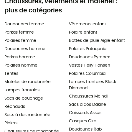
Chaussures, vêtements et matériel :
plus de catégories
Doudounes femme
Vêtements enfant
Parkas femme
Polaire enfant
Polaires femme
Bottes de pluie Aigle enfant
Doudounes homme
Polaires Patagonia
Parkas homme
Doudounes Pyrenex
Polaires homme
Vestes Helly Hansen
Tentes
Polaires Columbia
Matelas de randonnée
Lampes frontales Black
Diamond
Lampes frontales
Chaussures Meindl
Sacs de couchage
Sacs à dos Dakine
Réchauds
Cuissards Assos
Sacs à dos randonnée
Casques Giro
Piolets
Doudounes Rab
Chaussures de randonnée