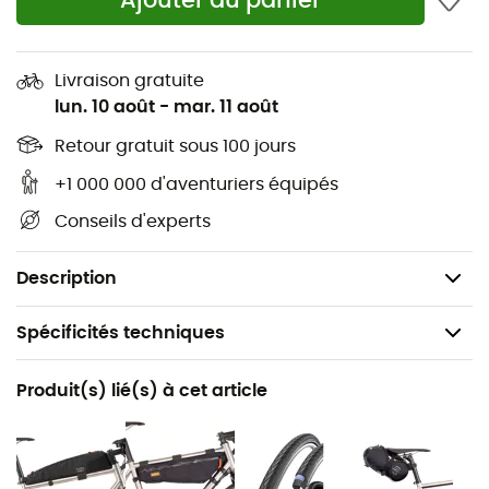
Ajouter au panier
Matière : Tissu X21 résistant et léger
Entièrement étanche
Livraison gratuite
Adaptable à la plupart des prolongateurs et des
lun. 10 août
-
mar. 11 août
vélos de route
Retour gratuit sous 100 jours
Boucle magnétique Fidlock™ : fermeture et réglage
facile
+1 000 000 d'aventuriers équipés
Détails réfléchissants : visibilité de nuit accrue
Conseils d'experts
Volume : 7 L
Poids : 260 g
Description
Spécificités techniques
Recommandé pour
Produit(s) lié(s) à cet article
Vélo / Cyclotourisme
Poids
265 g