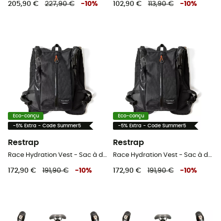
205,90 €
227,90 €
-
10
%
102,90 €
113,90 €
-
10
%
Eco-conçu
Eco-conçu
-5% Extra - Code Summer5
-5% Extra - Code Summer5
Restrap
Restrap
Race Hydration Vest - Sac à dos vélo
Race Hydration Vest - Sac à dos vélo
172,90 €
191,90 €
-
10
%
172,90 €
191,90 €
-
10
%