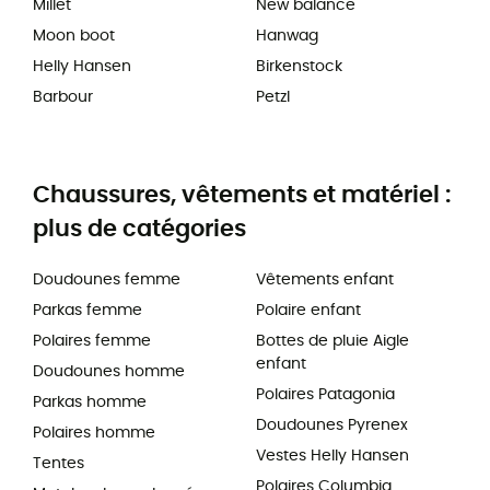
Millet
New balance
Moon boot
Hanwag
Helly Hansen
Birkenstock
Barbour
Petzl
Chaussures, vêtements et matériel :
plus de catégories
Doudounes femme
Vêtements enfant
Parkas femme
Polaire enfant
Polaires femme
Bottes de pluie Aigle
enfant
Doudounes homme
Polaires Patagonia
Parkas homme
Doudounes Pyrenex
Polaires homme
Vestes Helly Hansen
Tentes
Polaires Columbia