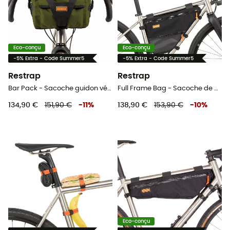
Eco-conçu
Eco-conçu
-5% Extra - Code Summer5
-5% Extra - Code Summer5
Restrap
Restrap
Bar Pack - Sacoche guidon vélo
Full Frame Bag - Sacoche de cadre vélo
134,90 €
151,90 €
-
11
%
138,90 €
153,90 €
-
10
%
Eco-conçu