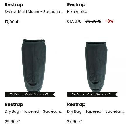
Restrap
Restrap
Switch Multi Mount - Sacoche vélo
Hike A bike
81,90 €
88,90 €
-
8
%
17,90 €
-5% Extra - Code Summer5
-5% Extra - Code Summer5
Restrap
Restrap
Dry Bag - Tapered - Sac étanche
Dry Bag - Tapered - Sac étanche
29,90 €
27,90 €