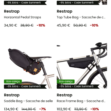
-5% Extra - Code Summer5
-5% Extra - Code Summer5
Restrap
Restrap
Horizontal Pedal Straps
Top Tube Bag - Sacoche de cadre vélo
34,90 €
38,90 €
-
10
%
45,90 €
50,90 €
-
10
%
Eco-conçu
Eco-conçu
-5% Extra - Code Summer5
-5% Extra - Code Summer5
Restrap
Restrap
Saddle Bag - Sacoche de selle
Race Frame Bag - Sacoche de cadre vélo
134,90 €
144,90 €
-
7
%
102,90 €
113,90 €
-
10
%