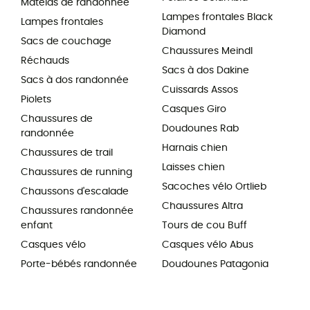
Matelas de randonnée
Lampes frontales Black
Lampes frontales
Diamond
Sacs de couchage
Chaussures Meindl
Réchauds
Sacs à dos Dakine
Sacs à dos randonnée
Cuissards Assos
Piolets
Casques Giro
Chaussures de
Doudounes Rab
randonnée
Harnais chien
Chaussures de trail
Laisses chien
Chaussures de running
Sacoches vélo Ortlieb
Chaussons d'escalade
Chaussures Altra
Chaussures randonnée
enfant
Tours de cou Buff
Casques vélo
Casques vélo Abus
Porte-bébés randonnée
Doudounes Patagonia