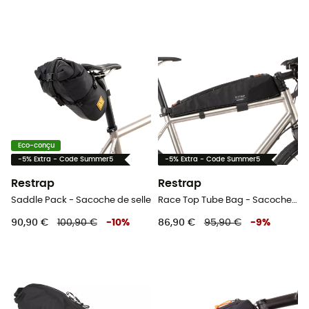
Eco-conçu
-5% Extra - Code Summer5
-5% Extra - Code Summer5
Restrap
Restrap
Saddle Pack - Sacoche de selle
Race Top Tube Bag - Sacoche de cadre vélo
90,90 €
100,90 €
-
10
%
86,90 €
95,90 €
-
9
%