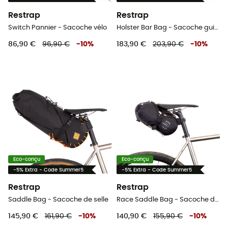
Restrap
Restrap
Switch Pannier - Sacoche vélo
Holster Bar Bag - Sacoche guidon vélo
86,90 €
96,90 €
-
10
%
183,90 €
203,90 €
-
10
%
Eco-conçu
Eco-conçu
-5% Extra - Code Summer5
-5% Extra - Code Summer5
Restrap
Restrap
Saddle Bag - Sacoche de selle
Race Saddle Bag - Sacoche de selle
145,90 €
161,90 €
-
10
%
140,90 €
155,90 €
-
10
%