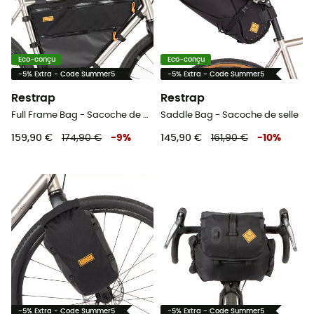
Eco-conçu
Eco-conçu
-5% Extra - Code Summer5
-5% Extra - Code Summer5
Restrap
Restrap
Full Frame Bag - Sacoche de cadre vélo
Saddle Bag - Sacoche de selle
159,90 €
174,90 €
-
9
%
145,90 €
161,90 €
-
10
%
-5% Extra - Code Summer5
-5% Extra - Code Summer5