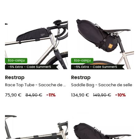
Eco-conçu
Eco-conçu
-5% Extra - Code Summer5
-5% Extra - Code Summer5
Restrap
Restrap
Race Top Tube - Sacoche de cadre vélo
Saddle Bag - Sacoche de selle
75,90 €
84,90 €
-
11
%
134,90 €
149,90 €
-
10
%