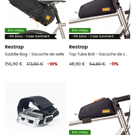
Eco-conçu
Eco-conçu
-5% Extra - Code Summer5
-5% Extra - Code Summer5
Restrap
Restrap
Saddle Bag - Sacoche de selle
Top Tube Bolt - Sacoche de cadre vélo
156,90 €
173,90 €
-
10
%
48,90 €
54,90 €
-
11
%
Eco-conçu