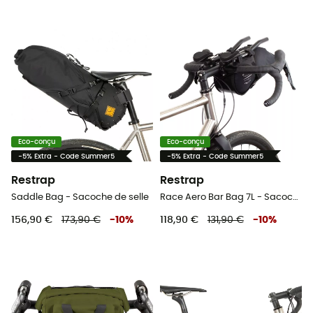
Eco-conçu
Eco-conçu
-5% Extra - Code Summer5
-5% Extra - Code Summer5
Restrap
Restrap
Saddle Bag - Sacoche de selle
Race Aero Bar Bag 7L - Sacoche guidon vélo
156,90 €
173,90 €
-
10
%
118,90 €
131,90 €
-
10
%