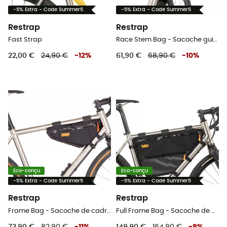
-5% Extra - Code Summer5
-5% Extra - Code Summer5
Restrap
Restrap
Fast Strap
Race Stem Bag - Sacoche guidon vélo
22,00 €
24,90 €
-
12
%
61,90 €
68,90 €
-
10
%
Eco-conçu
Eco-conçu
-5% Extra - Code Summer5
-5% Extra - Code Summer5
Restrap
Restrap
Frame Bag - Sacoche de cadre vélo
Full Frame Bag - Sacoche de cadre vélo