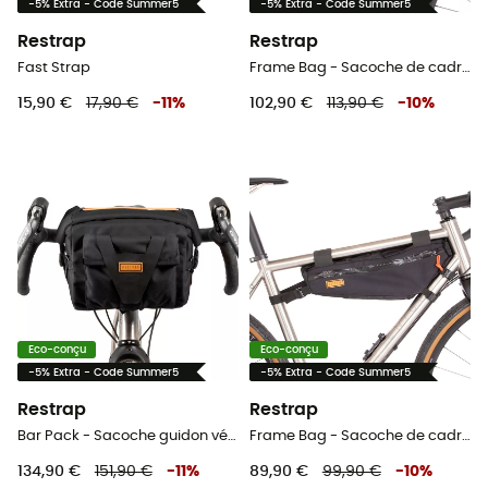
-5% Extra - Code Summer5
-5% Extra - Code Summer5
Restrap
Restrap
Fast Strap
Frame Bag - Sacoche de cadre vélo
15,90 €
17,90 €
-
11
%
102,90 €
113,90 €
-
10
%
Eco-conçu
Eco-conçu
-5% Extra - Code Summer5
-5% Extra - Code Summer5
Restrap
Restrap
Bar Pack - Sacoche guidon vélo
Frame Bag - Sacoche de cadre vélo
134,90 €
151,90 €
-
11
%
89,90 €
99,90 €
-
10
%