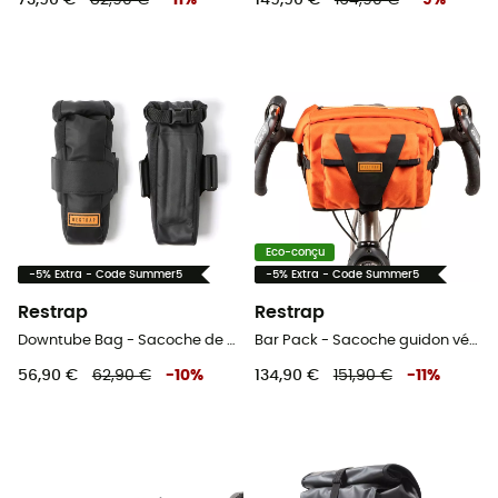
73,90 €
82,90 €
-
11
%
149,90 €
164,90 €
-
9
%
Eco-conçu
-5% Extra - Code Summer5
-5% Extra - Code Summer5
Restrap
Restrap
Downtube Bag - Sacoche de cadre vélo
Bar Pack - Sacoche guidon vélo
56,90 €
62,90 €
-
10
%
134,90 €
151,90 €
-
11
%