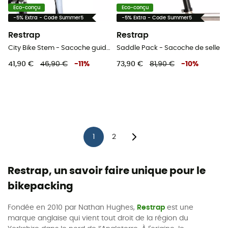
Eco-conçu
Eco-conçu
-5% Extra - Code Summer5
-5% Extra - Code Summer5
Restrap
Restrap
City Bike Stem - Sacoche guidon vélo
Saddle Pack - Sacoche de selle
41,90 €
46,90 €
-
11
%
73,90 €
81,90 €
-
10
%
1
2
Restrap, un savoir faire unique pour le
bikepacking
Fondée en 2010 par Nathan Hughes,
Restrap
est une
marque anglaise qui vient tout droit de la région du