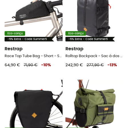
Eco-conçu
Eco-conçu
-5% Extra - Code Summer5
-5% Extra - Code Summer5
Restrap
Restrap
Race Top Tube Bag - Short - Sacoche de cadre vélo
Rolltop Backpack - Sac à dos vélo
64,90 €
71,90 €
-
10
%
242,90 €
277,90 €
-
13
%