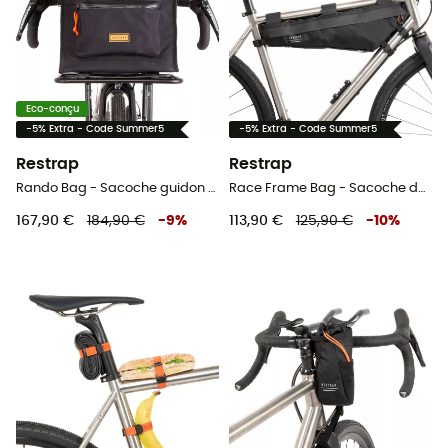
Eco-conçu
-5% Extra - Code Summer5
-5% Extra - Code Summer5
Restrap
Restrap
Rando Bag - Sacoche guidon vélo
Race Frame Bag - Sacoche de cadre vélo
167,90 €
184,90 €
-
9
%
113,90 €
125,90 €
-
10
%