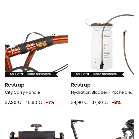
-5% Extra - Code Summer5
-5% Extra - Code Summer5
Restrap
Restrap
City Carry Handle
Hydration Bladder - Poche à eau
37,90 €
40,90 €
-
7
%
34,90 €
37,90 €
-
8
%