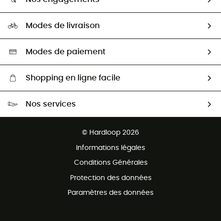
Carrières
Comment bien choisir ?
Notre empreinte
HardGuides
Modes de livraison
Seconde Main
Seconde main
Nos ambassadeurs
Aide & Contact
Sélection éco-responsable
Modes de paiement
Shopping en ligne facile
Livraison gratuite dès 100 €
Nos services
Retour gratuit sous 100 jours
Ventes aux groupes & club
Service client gratuit
© Hardloop 2026
Programme d'affiliation
Informations légales
Conditions Générales
Protection des données
Paramètres des données