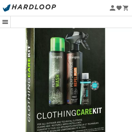
Promos d'été 🔥 -5 % EXTRA dès 2 produits* code Summer5
-5% Extra - Code Summer5
Eco-conçu