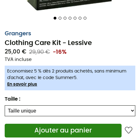
Grangers
Clothing Care Kit - Lessive
25,00 €
29,90 €
-16%
TVA incluse
Economisez 5 % dès 2 produits achetés, sans minimum
d'achat, avec le code Summer5.
En savoir plus
Taille
:
Vos vêtements aussi ont besoin
d'attention !
Ajouter au panier
Le
Clothing Care Kit
est le kit complet conçu par