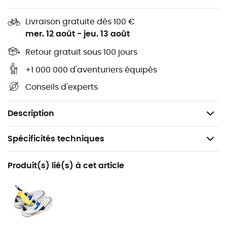
Grangers
pour prendre soin de vos
vêtements
. Vous
verrez, ils vous le rendront bien !
Livraison gratuite dès 100 €
mer. 12 août
-
jeu. 13 août
Un kit tout-en-un conçu pour répondre à tous les
besoins vestimentaires Active Wash restaure vos
Retour gratuit sous 100 jours
couches de base Performance Wash nettoie tout
+1 000 000 d'aventuriers équipés
l’équipement technique, en maintenant l’étanchéité
Conseils d'experts
existante Performance Repel vérifie tous les
équipements techniques, en rétablissant la finition DWR
Homologué Bluesign® Sans PFC
Description
Spécificités techniques
Recommandé pour
Produit(s) lié(s) à cet article
Randonnée / Trekking
Genre
Homme / Femme