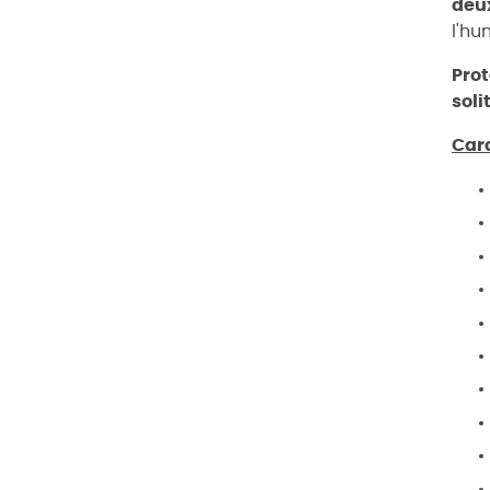
deu
l'hu
Prot
soli
Car