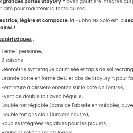
x grandes portes
StayDry™
avec gouttière intégrée qu
midité pour maintenir la tente au sec.
ectrice, légère et compacte
, la Hubba NX Solo est la
se
taires !
actéristiques
:
Tente 1 personne,
3 saisons
Géométrie symétrique optimisée et tapis de sol rectang
Grande porte en forme de D et abside StayDry™, pour facili
Fermeture à glissière orientée sur le côté de l'entrée,
Évent de double toit avec béquille,
Double toit réglable (pans de l'abside enroulables, ouvert
Double toit gris clair (lumière neutre),
Boucles intégrées réglables pour les piquets,
Haubans réfléchissants légers,