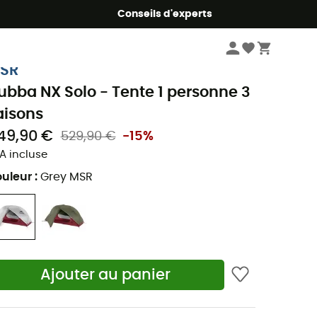
Conseils d'experts
Camping & bivouac
Tentes
SR
ubba NX Solo - Tente 1 personne 3
aisons
49,90 €
529,90 €
-15%
A incluse
uleur
:
Grey MSR
Ajouter au panier