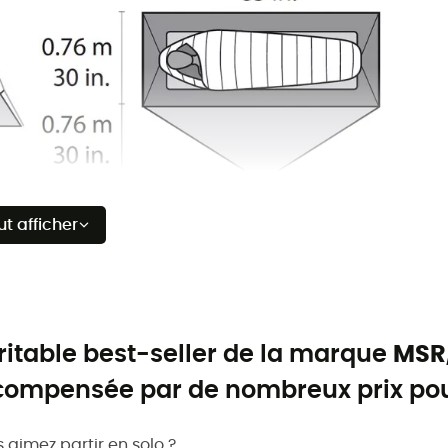
ut afficher
ritable best-seller de la marque
MSR
compensée par de nombreux prix pour
 aimez partir en solo ?