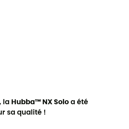
, la
Hubba™ NX Solo
a été
 sa qualité !