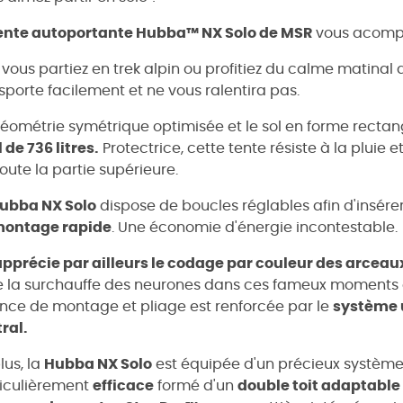
ente autoportante Hubba™ NX Solo de MSR
vous acompa
vous partiez en trek alpin ou profitiez du calme matinal 
sporte facilement et ne vous ralentira pas.
éométrie symétrique optimisée et le sol en forme rectan
l de 736 litres.
Protectrice, cette tente résiste à la pluie
toute la partie supérieure.
ubba NX Solo
dispose de boucles réglables afin d'insére
ontage rapide
. Une économie d'énergie incontestable.
pprécie par ailleurs le codage par couleur des arceaux
e la surchauffe des neurones dans ces fameux moments ou 
nce de montage et pliage est renforcée par le
système 
ral.
lus, la
Hubba NX Solo
est équipée d'un précieux système 
iculièrement
efficace
formé d'un
double toit adaptable qu