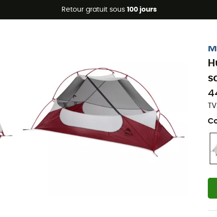
Promos d'été 🔥 -5 % EXTRA dès 2 produits* code Summer5
Retour gratuit sous
100 jours
M
H
s
4
TV
Co