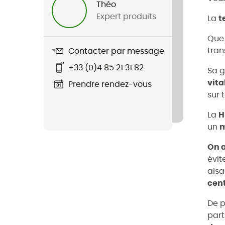
Théo
Expert produits
La
t
Que 
tran
Contacter par message
+33 (0)4 85 21 31 82
Sa g
vita
Prendre rendez-vous
sur 
La
H
un
m
On a
évit
aisa
cent
De p
part