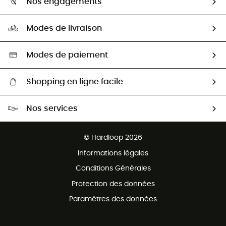
Nos engagements
Carrières
Comment bien choisir ?
Notre empreinte
HardGuides
Modes de livraison
Seconde Main
Seconde main
Nos ambassadeurs
Aide & Contact
Sélection éco-responsable
Modes de paiement
Shopping en ligne facile
Livraison gratuite dès 100 €
Nos services
Retour gratuit sous 100 jours
Ventes aux groupes & club
Service client gratuit
© Hardloop 2026
Programme d'affiliation
Informations légales
Conditions Générales
Protection des données
Paramètres des données