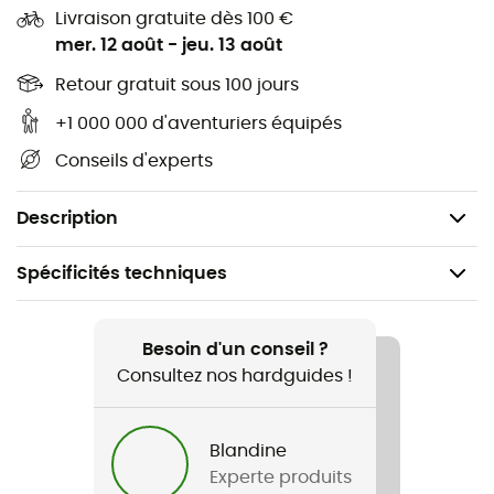
Livraison gratuite dès 100 €
Durable et fonctionnelle, cette casserole
AlpineTM
mer. 12 août
-
jeu. 13 août
StowAway
mérite une place dans votre sac !
Retour gratuit sous 100 jours
Caractéristiques
:
+1 000 000 d'aventuriers équipés
Composition : Acier inoxydable,
Conseils d'experts
Volume : 1,6 L,
Poids : 550 g.
Description
Spécificités techniques
Recommandé pour
Randonnée / Trekking / Voyage / Alpinisme /
Besoin d'un conseil ?
Camping
Consultez nos hardguides !
Poids
Blandine
550 g
Experte produits