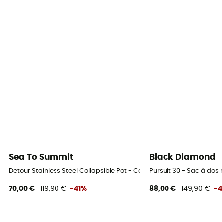
Sea To Summit
Black Diamond
Detour Stainless Steel Collapsible Pot - Casserole
Pursuit 30 - Sac à do
70,00 €
119,90 €
-41%
88,00 €
149,90 €
-