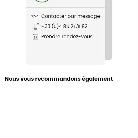
Nom du produit
Alpine Stowaway 1,6L
Contacter par message
+33 (0)4 85 21 31 82
Matériaux
Acier inoxydable
Prendre rendez-vous
Volume
1,6 L
Nous vous recommandons également