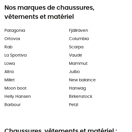
Nos marques de chaussures,
vêtements et matériel
Patagonia
Fjällräven
Ortovox
Columbia
Rab
Scarpa
La Sportiva
Vaude
Lowa
Mammut
Altra
Julbo
Millet
New balance
Moon boot
Hanwag
Helly Hansen
Birkenstock
Barbour
Petzl
Chaussures, vêtements et matériel :