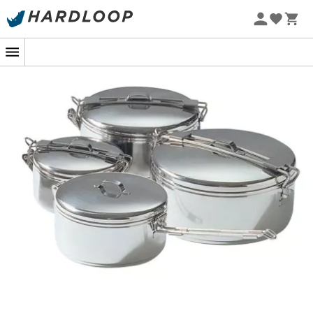
Promos d'été 🔥 -5 % EXTRA dès 2 produits* code Summer5
-5% Extra - Code Summer5
Casserole AlpineTM StowAway 1,6 L : elle