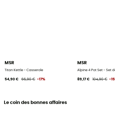
MSR
MSR
Titan Kettle - Casserole
Alpine 4 Pot Set - Set 
54,90 €
66,90 €
-17%
89,17 €
104,90 €
-1
Le coin des bonnes affaires