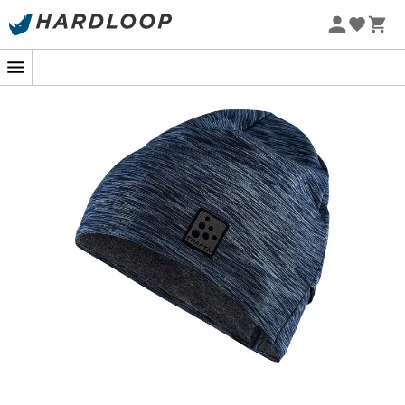
Promos d'été 🔥 -5 % EXTRA dès 2 produits* code Summer5
-5% Extra - Code Summer5