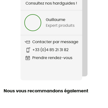
Consultez nos hardguides !
Genre
Homme / Femme
Guillaume
Expert produits
Nom du produit
Microfleece Ponytail
Contacter par message
Matières
+33 (0)4 85 21 31 82
90 % polyester - 10 % élasthanne
Prendre rendez-vous
Nous vous recommandons également