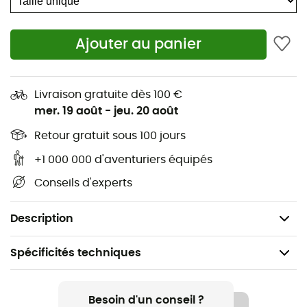
ouverture à l'arrière pour laisser passer une queue de
cheval.
Ajouter au panier
Matières : 90 % polyester - 10 % élasthanne
Matières douces et élastiques
Livraison gratuite dès 100 €
Ajustement parfait
mer. 19 août
-
jeu. 20 août
Matière brossée au niveau du front pour plus de
Retour gratuit sous 100 jours
chaleur
Confort sur la peau
+1 000 000 d'aventuriers équipés
Possibilité de passer la queue de cheval sur le
Conseils d'experts
derrière
Ajustement renforcé sur le haut
Description
Spécificités techniques
Recommandé pour
Randonnée / Trail / Running / Trekking / Ski de fond
Besoin d'un conseil ?