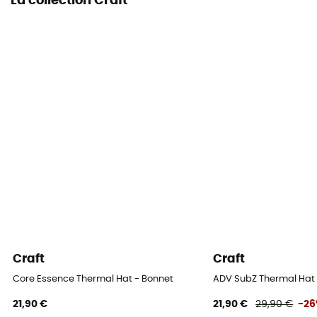
La collection Craft
Craft
Craft
Core Essence Thermal Hat - Bonnet
ADV SubZ Thermal Hat 
21,90 €
21,90 €
29,90 €
-2