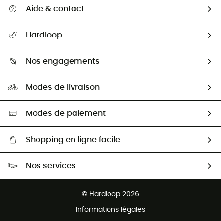
Aide & contact
Suivre mon colis
Hardloop
Retour & remboursement
Qui sommes-nous ?
Guide des tailles
Nos engagements
Carrières
Comment bien choisir ?
Notre empreinte
HardGuides
Modes de livraison
Seconde Main
Seconde main
Nos ambassadeurs
Aide & Contact
Sélection éco-responsable
Modes de paiement
Shopping en ligne facile
Livraison gratuite dès 100 €
Nos services
Retour gratuit sous 100 jours
Ventes aux groupes & club
Service client gratuit
© Hardloop 2026
Programme d'affiliation
Informations légales