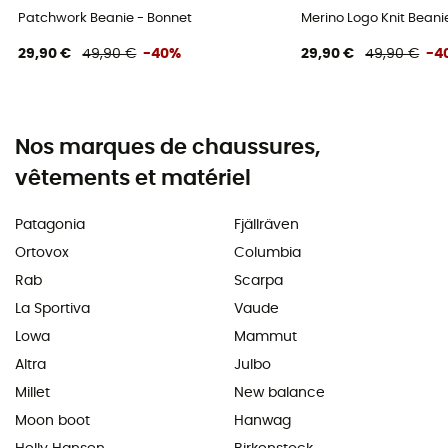
Patchwork Beanie - Bonnet
Merino Logo Knit Beani
29,90 €
49,90 €
-40%
29,90 €
49,90 €
-4
Nos marques de chaussures,
vêtements et matériel
Patagonia
Fjällräven
Ortovox
Columbia
Rab
Scarpa
La Sportiva
Vaude
Lowa
Mammut
Altra
Julbo
Millet
New balance
Moon boot
Hanwag