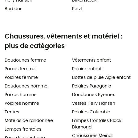
Helly Hansen
Birkenstock
Barbour
Petzl
Chaussures, vêtements et matériel :
plus de catégories
Doudounes femme
Vêtements enfant
Parkas femme
Polaire enfant
Polaires femme
Bottes de pluie Aigle enfant
Doudounes homme
Polaires Patagonia
Parkas homme
Doudounes Pyrenex
Polaires homme
Vestes Helly Hansen
Tentes
Polaires Columbia
Matelas de randonnée
Lampes frontales Black
Diamond
Lampes frontales
Chaussures Meindl
Sacs de couchage