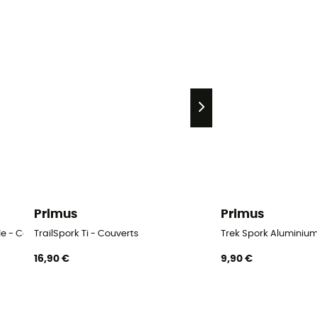
Primus
Primus
le - Couverts
TrailSpork Ti - Couverts
Trek Spork Aluminium
16,90 €
9,90 €