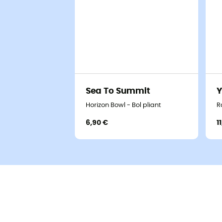
Sea To Summit
Y
Horizon Bowl - Bol pliant
R
6,90 €
1