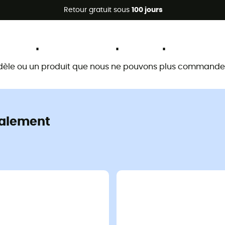
Promos d'été 🔥 -5 % EXTRA dès 2 produits* code Summer5
Retour gratuit sous
100 jours
Ce produit n'est plus disponible
dèle ou un produit que nous ne pouvons plus commander 
alement