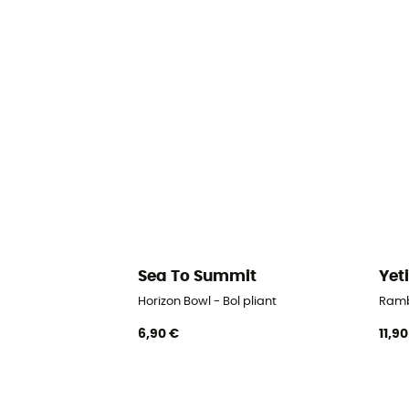
Sea To Summit
Yet
Horizon Bowl - Bol pliant
Ramb
6,90 €
11,9