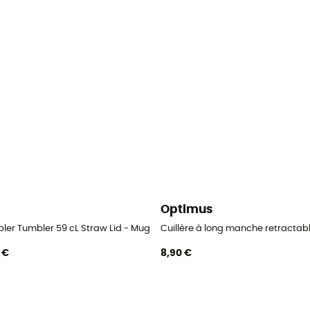
i
Optimus
ler Tumbler 59 cL Straw Lid - Mug
Cuillère à long manche retractab
0 €
8,90 €