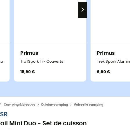
Primus
Primus
table - Couverts
TrailSpork Ti - Couverts
Trek Spork Alumi
16,90 €
9,90 €
Camping & bivouac
Cuisine camping
Vaisselle camping
SR
rail Mini Duo - Set de cuisson