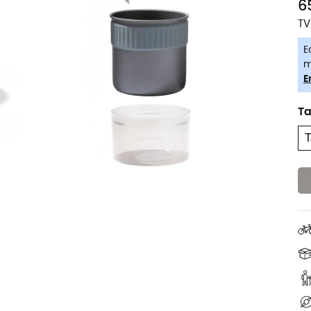
6
TV
E
m
E
Ta