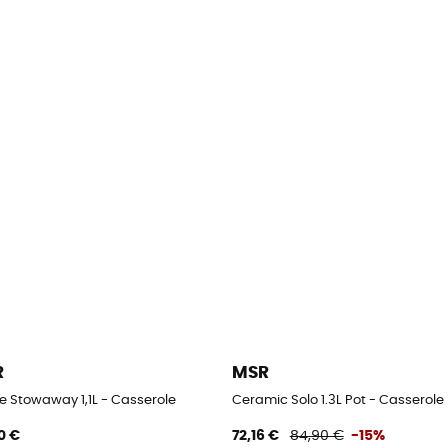
R
MSR
e Stowaway 1,1L - Casserole
Ceramic Solo 1.3L Pot - Casserole
0 €
72,16 €
84,90 €
-15%