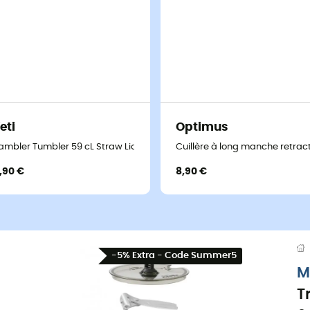
eti
Optimus
ambler Tumbler 59 cL Straw Lid - Mug
Cuillère à long manche retrac
1,90 €
8,90 €
-5% Extra - Code Summer5
M
T