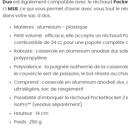
Duo
est également compatible avec le réchaud
Pocke
cl
MSR
, ce qui vous permet d'avoir avec vous tout le n
dans votre sac à dos.
Matières : aluminium - plastique
Petit volume : efficace, elle accepte un réchaud 
combustible de 24 cl, pour une popote complète q
Robuste : casserole en aluminium anodisé dur solid
polypropylène
Polyvalence : la poignée isotherme de la casserole
le couvercle sert de passoire, le bol résiste au cha
Comprend : casserole en aluminium anodisé dur, 
ultralégère, sac de rangement
Possibilité d'imbriquer le réchaud PocketRocket 2
IsoPro™ (vendus séparément)
Hauteur : 14 cm
Poids : 290 g