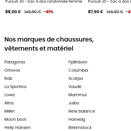
Pursuit 30 - Sac à dos randonnée femme
Pursuit 30 - Sac à do
88,00 €
149,90 €
-41%
87,90 €
149,90 €
-4
Nos marques de chaussures,
vêtements et matériel
Patagonia
Fjällräven
Ortovox
Columbia
Rab
Scarpa
La Sportiva
Vaude
Lowa
Mammut
Altra
Julbo
Millet
New balance
Moon boot
Hanwag
Helly Hansen
Birkenstock