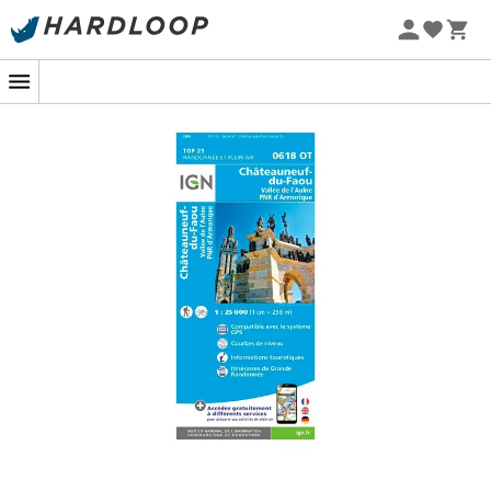
Promos d'été 🔥 -5 % EXTRA dès 2 produits* code Summer5