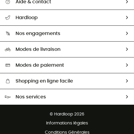
Aide & contact
Suivre mon colis
Hardloop
Retour & remboursement
Qui sommes-nous ?
Guide des tailles
Nos engagements
Carrières
Comment bien choisir ?
Notre empreinte
HardGuides
Modes de livraison
Seconde Main
Seconde main
Nos ambassadeurs
Aide & Contact
Sélection éco-responsable
Modes de paiement
Shopping en ligne facile
Livraison gratuite dès 100 €
Nos services
Retour gratuit sous 100 jours
Ventes aux groupes & club
Service client gratuit
© Hardloop 2026
Programme d'affiliation
Informations légales
Conditions Générales