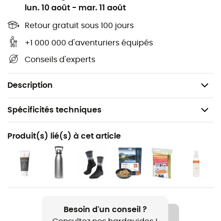
000) contient tous les détails nécessaires pour se
lun. 10 août
-
mar. 11 août
déplacer sur les sentiers et routes de Châteauneuf Du
Faou / Vallée De L'Aulne. Pnr D'Armorique et découvrir
Retour gratuit sous 100 jours
ses nombreuses richesses : reliefs, cours d'eau, refuges
+1 000 000 d'aventuriers équipés
et autres sites remarquables... Au-delà de votre sens de
Conseils d'experts
l'orientation, cette carte de randonnée IGN est donc,
selon nous, indispensable dans votre sac et dans vos
mains !
Description
Spécificités techniques
Recommandé pour
Produit(s) lié(s) à cet article
Randonnée / Trekking / Voyage
Nom du produit
Châteauneuf Du Faou / Vallée De L'Aulne. Pnr
D'Armorique
Besoin d'un conseil ?
Langue