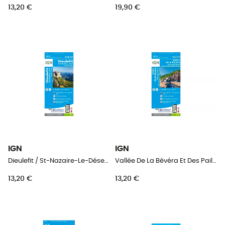
13,20 €
19,90 €
IGN
IGN
Dieulefit / St-Nazaire-Le-Désert / Forêt De Saou - Carte topographique
Vallée De La Bévéra Et Des Paillons - Pn Du Mercantour - Carte topographique
13,20 €
13,20 €