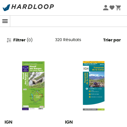
Promos d'été 🔥 -5 % EXTRA dès 2 produits* code Summer5
Cartes de randonnée
320
Résultats
Filtrer
(
0
)
Trier par
IGN
IGN