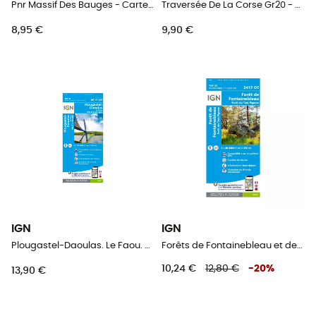
Pnr Massif Des Bauges - Carte topographique
Traversée De La Corse Gr20 - Carte topographique
8,95 €
9,90 €
IGN
IGN
Plougastel-Daoulas. Le Faou. Pnr D'Armorique - Carte topographique
Forêts de Fontainebleau et des Trois Pignons - Carte topographique
10,24 €
12,80 €
-
20
%
13,90 €