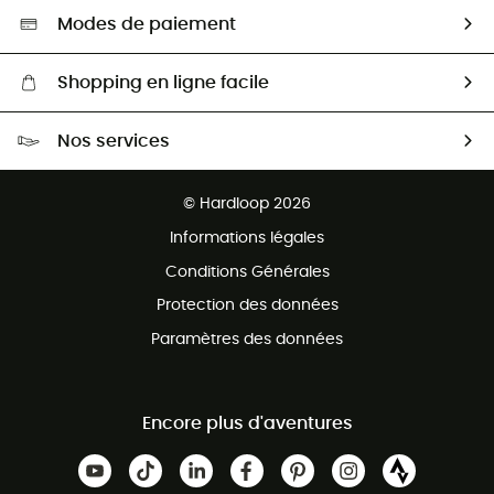
Sélection éco-responsable
Modes de paiement
Shopping en ligne facile
Livraison gratuite dès 100 €
Nos services
Retour gratuit sous 100 jours
Ventes aux groupes & club
Service client gratuit
© Hardloop 2026
Programme d'affiliation
Informations légales
Conditions Générales
Protection des données
Paramètres des données
Encore plus d'aventures