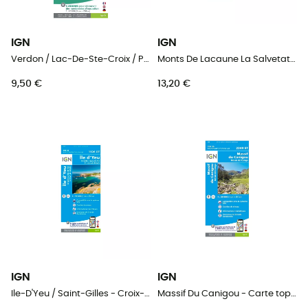
IGN
IGN
Verdon / Lac-De-Ste-Croix / Plateau-De-Valensole - Carte topographique
Monts De Lacaune La Salvetat-Sur-Agout.Pnr Du Haut Languedoc - Carte topographique
9,50 €
13,20 €
IGN
IGN
Ile-D'Yeu / Saint-Gilles - Croix-De-Vie - Carte topographique
Massif Du Canigou - Carte topographique