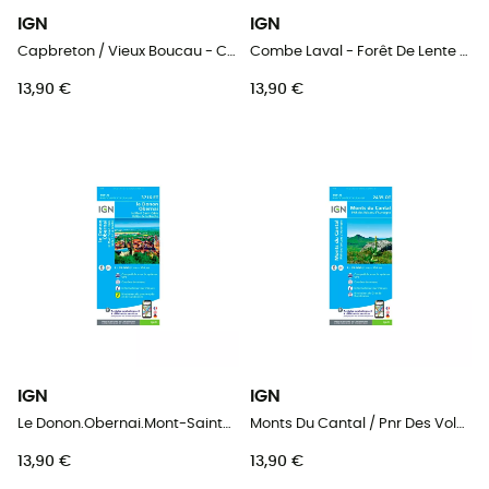
IGN
IGN
Capbreton / Vieux Boucau - Carte topographique
Combe Laval - Forêt De Lente / Pnr Du Vercors - Carte topographique
13,90 €
13,90 €
IGN
IGN
Le Donon.Obernai.Mont-Sainte-Odile.Vallée De La Bruche - Carte topographique
Monts Du Cantal / Pnr Des Volcans D'Auvergne - Carte topographique
13,90 €
13,90 €