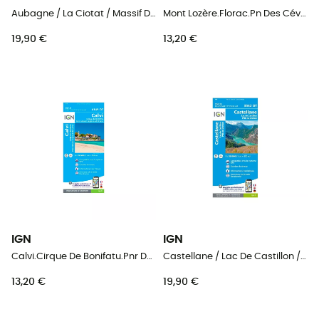
Aubagne / La Ciotat / Massif De La Sainte Baume - Carte topographique
Mont Lozère.Florac.Pn Des Cévennes - Carte topographique
19,90 €
13,20 €
IGN
IGN
Calvi.Cirque De Bonifatu.Pnr De Corse - Carte topographique
Castellane / Lac De Castillon / Pnr Du Verdon - Carte topographique
13,20 €
19,90 €