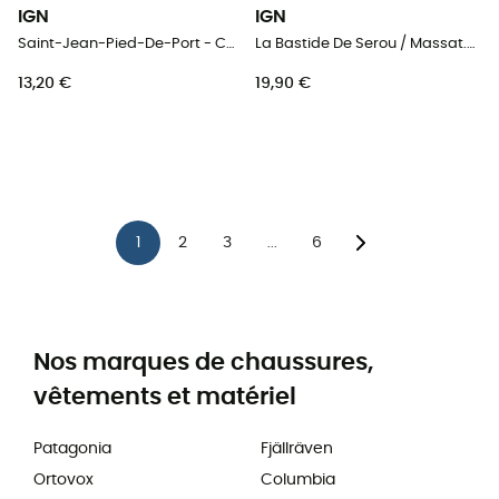
IGN
IGN
Saint-Jean-Pied-De-Port - Carte topographique
La Bastide De Serou / Massat.Pic Des Trois Seigneurs.Pnr Des Pyrénées-Ariégeoises - Carte topographique
13,20 €
19,90 €
1
2
3
6
...
Nos marques de chaussures,
vêtements et matériel
Patagonia
Fjällräven
Ortovox
Columbia