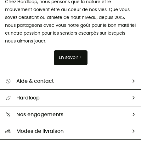
Chez Hardloop, nous pensons que la nature et le
mouvement doivent être au coeur de nos vies. Que vous
soyez débutant ou athlète de haut niveau, depuis 2015,
nous partageons avec vous notre goût pour le bon matériel
et notre passion pour les sentiers escarpés sur lesquels
nous aimons jouer.
En savoir +
Aide & contact
Suivre mon colis
Hardloop
Retour & remboursement
Qui sommes-nous ?
Guide des tailles
Nos engagements
Carrières
Comment bien choisir ?
Notre empreinte
HardGuides
Modes de livraison
Seconde Main
Seconde main
Nos ambassadeurs
Aide & Contact