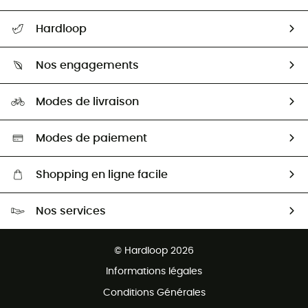
Suivre mon colis
Hardloop
Retour & remboursement
Qui sommes-nous ?
Guide des tailles
Nos engagements
Carrières
Comment bien choisir ?
Notre empreinte
HardGuides
Modes de livraison
Seconde Main
Seconde main
Nos ambassadeurs
Aide & Contact
Sélection éco-responsable
Modes de paiement
Shopping en ligne facile
Livraison gratuite dès 100 €
Nos services
Retour gratuit sous 100 jours
Ventes aux groupes & club
Service client gratuit
© Hardloop 2026
Programme d'affiliation
Informations légales
Conditions Générales