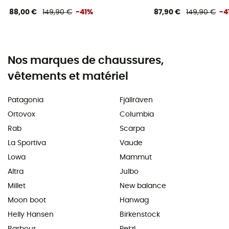
88,00 €
149,90 €
-41%
87,90 €
149,90 €
-4
Nos marques de chaussures,
vêtements et matériel
Patagonia
Fjällräven
Ortovox
Columbia
Rab
Scarpa
La Sportiva
Vaude
Lowa
Mammut
Altra
Julbo
Millet
New balance
Moon boot
Hanwag
Helly Hansen
Birkenstock
Barbour
Petzl