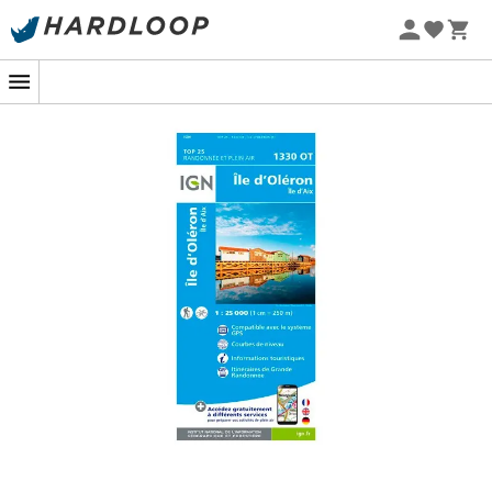
Promos d'été 🔥 -5 % EXTRA dès 2 produits* code Summer5