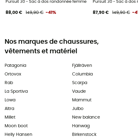
Pursuit 30 - Sac à dos randonnée femme
Pursuit 30 - Sac à do
88,00 €
149,90 €
-41%
87,90 €
149,90 €
-4
Nos marques de chaussures,
vêtements et matériel
Patagonia
Fjällräven
Ortovox
Columbia
Rab
Scarpa
La Sportiva
Vaude
Lowa
Mammut
Altra
Julbo
Millet
New balance
Moon boot
Hanwag
Helly Hansen
Birkenstock