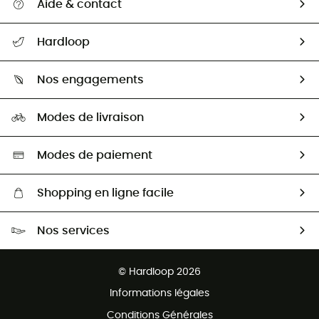
Aide & contact
Suivre mon colis
Hardloop
Retour & remboursement
Qui sommes-nous ?
Guide des tailles
Nos engagements
Carrières
Comment bien choisir ?
Notre empreinte
HardGuides
Modes de livraison
Seconde Main
Seconde main
Nos ambassadeurs
Aide & Contact
Sélection éco-responsable
Modes de paiement
Shopping en ligne facile
Livraison gratuite dès 100 €
Nos services
Retour gratuit sous 100 jours
Ventes aux groupes & club
Service client gratuit
© Hardloop 2026
Programme d'affiliation
Informations légales
Conditions Générales