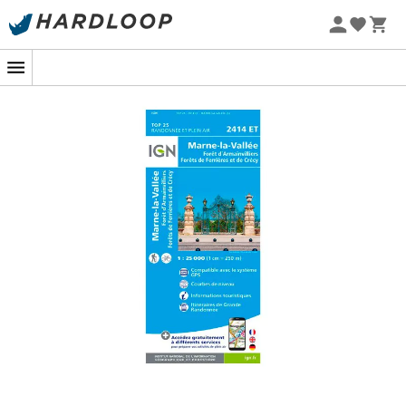
Promos d'été 🔥 -5 % EXTRA dès 2 produits* code Summer5