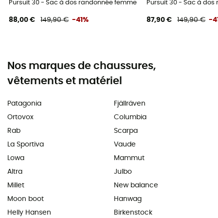
Pursuit 30 - Sac à dos randonnée femme
Pursuit 30 - Sac à do
88,00 €
149,90 €
-41%
87,90 €
149,90 €
-4
Nos marques de chaussures,
vêtements et matériel
Patagonia
Fjällräven
Ortovox
Columbia
Rab
Scarpa
La Sportiva
Vaude
Lowa
Mammut
Altra
Julbo
Millet
New balance
Moon boot
Hanwag
Helly Hansen
Birkenstock