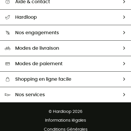
Aide & contact
Suivre mon colis
Hardloop
Retour & remboursement
Qui sommes-nous ?
Guide des tailles
Nos engagements
Carrières
Comment bien choisir ?
Notre empreinte
HardGuides
Modes de livraison
Seconde Main
Seconde main
Nos ambassadeurs
Aide & Contact
Sélection éco-responsable
Modes de paiement
Shopping en ligne facile
Livraison gratuite dès 100 €
Nos services
Retour gratuit sous 100 jours
Ventes aux groupes & club
Service client gratuit
© Hardloop 2026
Programme d'affiliation
Informations légales
Conditions Générales