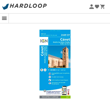
Promos d'été 🔥 -5 % EXTRA dès 2 produits* code Summer5