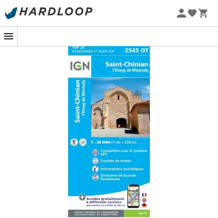
Promos d'été 🔥 -5 % EXTRA dès 2 produits* code Summer5