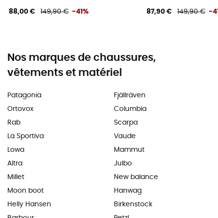
88,00 €
149,90 €
-41%
87,90 €
149,90 €
-4
Nos marques de chaussures,
vêtements et matériel
Patagonia
Fjällräven
Ortovox
Columbia
Rab
Scarpa
La Sportiva
Vaude
Lowa
Mammut
Altra
Julbo
Millet
New balance
Moon boot
Hanwag
Helly Hansen
Birkenstock
Barbour
Petzl