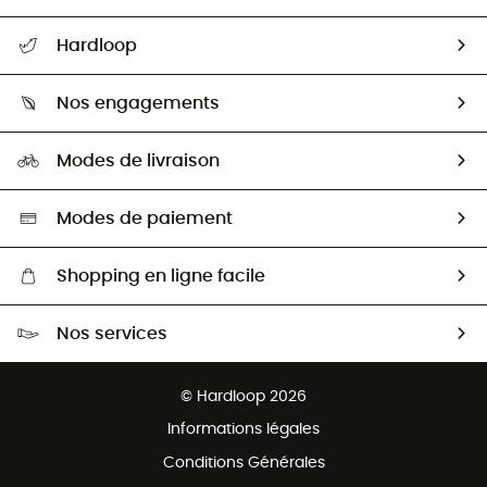
Suivre mon colis
Hardloop
Retour & remboursement
Qui sommes-nous ?
Guide des tailles
Nos engagements
Carrières
Comment bien choisir ?
Notre empreinte
HardGuides
Modes de livraison
Seconde Main
Seconde main
Nos ambassadeurs
Aide & Contact
Sélection éco-responsable
Modes de paiement
Shopping en ligne facile
Livraison gratuite dès 100 €
Nos services
Retour gratuit sous 100 jours
Ventes aux groupes & club
Service client gratuit
© Hardloop 2026
Programme d'affiliation
Informations légales
Conditions Générales