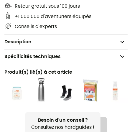
routes de St-Chinian / L'Étang De Montady et découvrir
Retour gratuit sous 100 jours
ses nombreuses richesses : reliefs, cours d'eau, refuges
+1 000 000 d'aventuriers équipés
et autres sites remarquables... Au-delà de votre sens de
Conseils d'experts
l'orientation, cette carte de randonnée IGN est donc,
selon nous, indispensable dans votre sac et dans vos
mains !
Description
Spécificités techniques
Recommandé pour
Produit(s) lié(s) à cet article
Randonnée / Trekking / Voyage
Nom du produit
St-Chinian / L'Étang De Montady
Langue
Français
Besoin d'un conseil ?
Consultez nos hardguides !