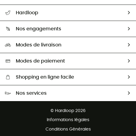
Suivre mon colis
Hardloop
Retour & remboursement
Qui sommes-nous ?
Guide des tailles
Nos engagements
Carrières
Comment bien choisir ?
Notre empreinte
HardGuides
Modes de livraison
Seconde Main
Seconde main
Nos ambassadeurs
Aide & Contact
Sélection éco-responsable
Modes de paiement
Shopping en ligne facile
Livraison gratuite dès 100 €
Nos services
Retour gratuit sous 100 jours
Ventes aux groupes & club
Service client gratuit
© Hardloop 2026
Programme d'affiliation
Informations légales
Conditions Générales