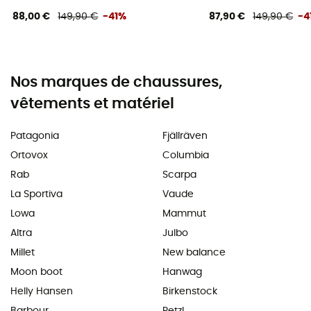
88,00 €
149,90 €
-41%
87,90 €
149,90 €
-4
Nos marques de chaussures,
vêtements et matériel
Patagonia
Fjällräven
Ortovox
Columbia
Rab
Scarpa
La Sportiva
Vaude
Lowa
Mammut
Altra
Julbo
Millet
New balance
Moon boot
Hanwag
Helly Hansen
Birkenstock
Barbour
Petzl