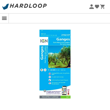
Promos d'été 🔥 -5 % EXTRA dès 2 produits* code Summer5