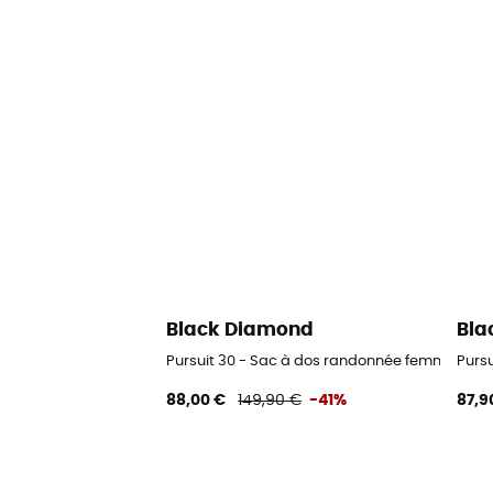
Black Diamond
Bla
Pursuit 30 - Sac à dos randonnée femme
Purs
88,00 €
149,90 €
-41%
87,9