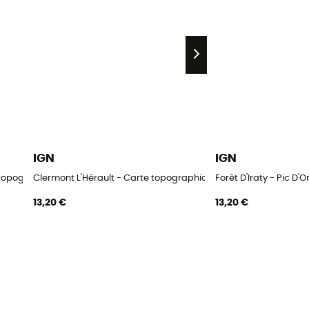
IGN
IGN
 topographique
Clermont L'Hérault - Carte topographique
Forêt D'Iraty - Pic D
13,20 €
13,20 €