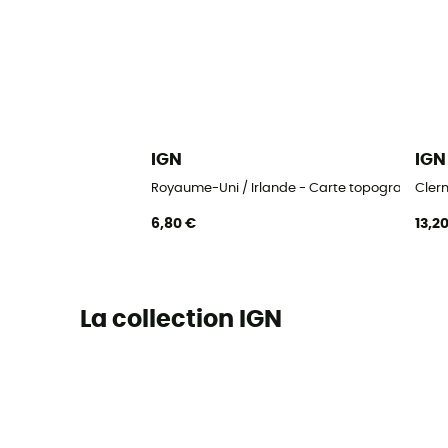
IGN
IGN
Royaume-Uni / Irlande - Carte topographique
Clerm
6,80 €
13,2
La collection IGN