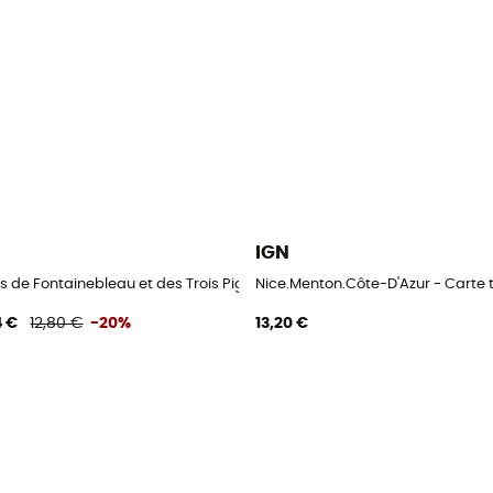
IGN
hique
ts de Fontainebleau et des Trois Pignons - Carte topographique
Nice.Menton.Côte-D'Azur - Carte
4 €
12,80 €
-20%
13,20 €