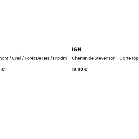
IGN
ont / Creil / Forêt De Hez / Froidmont - Carte topographique
Chemin de Stevenson - Carte to
0 €
19,90 €