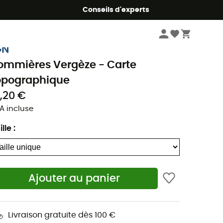
Conseils d'experts
Livres & Cartes
Cartes randonnée
GN
ommières Vergèze - Carte
opographique
3,20 €
A incluse
ille
:
Ajouter au panier
Livraison gratuite dès 100 €