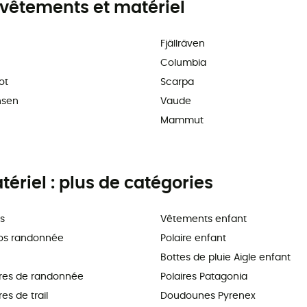
vêtements et matériel
Fjällräven
Columbia
ot
Scarpa
nsen
Vaude
Mammut
riel : plus de catégories
s
Vêtements enfant
os randonnée
Polaire enfant
Bottes de pluie Aigle enfant
res de randonnée
Polaires Patagonia
s de trail
Doudounes Pyrenex