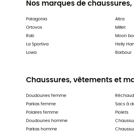
Nos marques de chaussures, 
Patagonia
Altra
Ortovox
Millet
Rab
Moon bo
La Sportiva
Helly Ha
Lowa
Barbour
Chaussures, vêtements et maté
Doudounes femme
Réchaud
Parkas femme
Sacs à d
Polaires femme
Piolets
Doudounes homme
Chaussu
Parkas homme
Chaussure