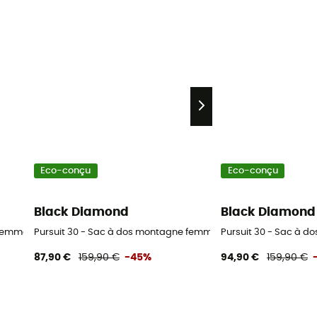
Eco-conçu
Eco-conçu
Black Diamond
Black Diamond
 femme
Pursuit 30 - Sac à dos montagne femme
Pursuit 30 - Sac à 
87,90 €
159,90 €
-45%
94,90 €
159,90 €