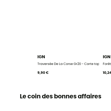
IGN
IGN
Traversée De La Corse Gr20 - Carte topograp
Forê
9,90 €
10,2
Le coin des bonnes affaires