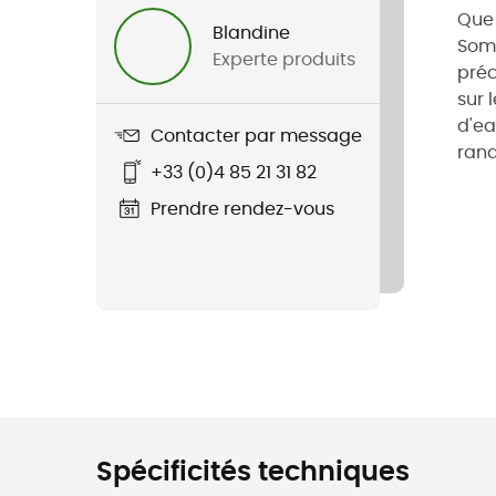
Que 
Blandine
Somm
Experte produits
préc
sur 
d'ea
Contacter par message
rand
+33 (0)4 85 21 31 82
Prendre rendez-vous
Spécificités techniques