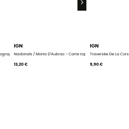
IGN
IGN
pographique
Nasbinals / Monts D'Aubrac - Carte topographique
Traversée De La Cor
13,20 €
9,90 €