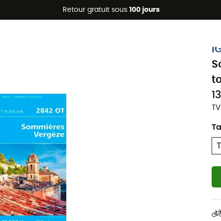
Promos d'été 🔥 -5 % EXTRA dès 2 produits* code Summer5
Retour gratuit sous
100 jours
I
S
t
1
TV
Ta