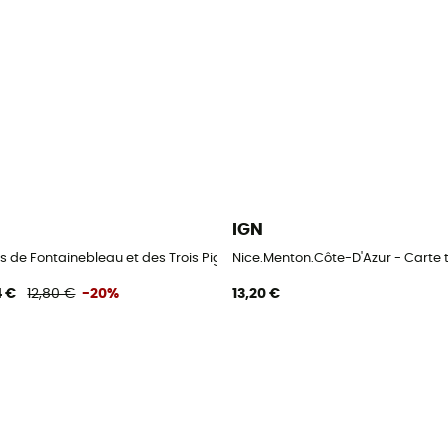
IGN
hique
ts de Fontainebleau et des Trois Pignons - Carte topographique
Nice.Menton.Côte-D'Azur - Carte
4 €
12,80 €
-20%
13,20 €