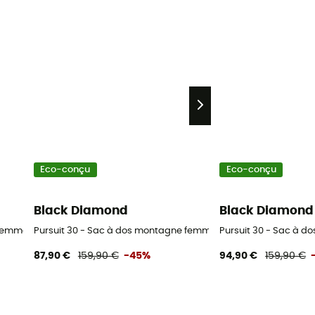
Eco-conçu
Eco-conçu
Black Diamond
Black Diamond
 femme
Pursuit 30 - Sac à dos montagne femme
Pursuit 30 - Sac à 
87,90 €
159,90 €
-45%
94,90 €
159,90 €