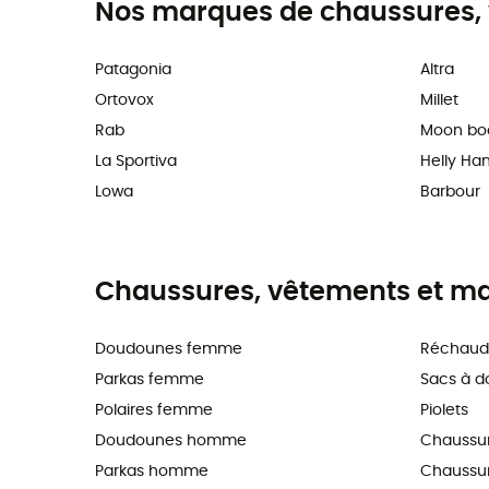
Nos marques de chaussures, 
Patagonia
Altra
Ortovox
Millet
Rab
Moon bo
La Sportiva
Helly Ha
Lowa
Barbour
Chaussures, vêtements et maté
Doudounes femme
Réchaud
Parkas femme
Sacs à d
Polaires femme
Piolets
Doudounes homme
Chaussu
Parkas homme
Chaussure