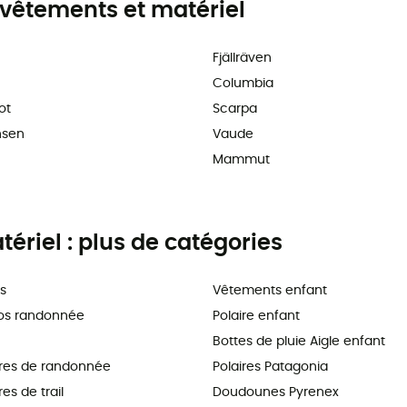
vêtements et matériel
Fjällräven
Columbia
ot
Scarpa
nsen
Vaude
Mammut
riel : plus de catégories
s
Vêtements enfant
os randonnée
Polaire enfant
Bottes de pluie Aigle enfant
res de randonnée
Polaires Patagonia
s de trail
Doudounes Pyrenex