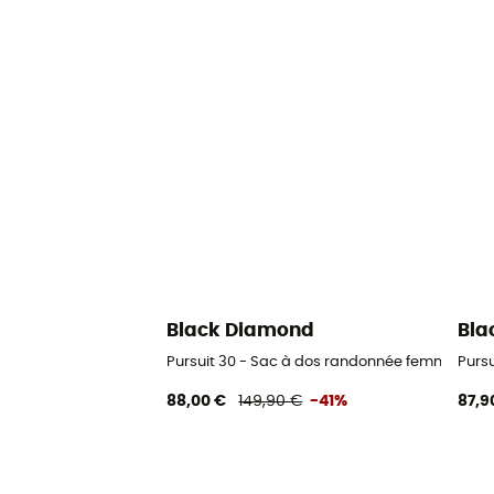
Black Diamond
Bla
Pursuit 30 - Sac à dos randonnée femme
Purs
88,00 €
149,90 €
-41%
87,9