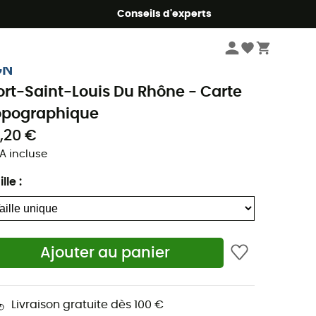
Conseils d'experts
Livres & Cartes
Cartes randonnée
GN
ort-Saint-Louis Du Rhône - Carte
opographique
3,20 €
A incluse
ille
:
Ajouter au panier
Livraison gratuite dès 100 €