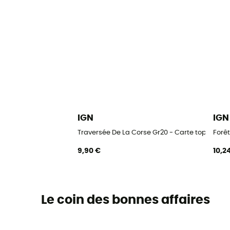
IGN
IGN
Traversée De La Corse Gr20 - Carte topograp
Forê
9,90 €
10,2
Le coin des bonnes affaires