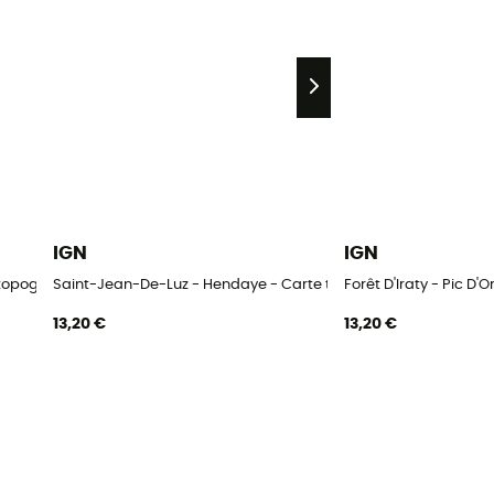
IGN
IGN
 topographique
Saint-Jean-De-Luz - Hendaye - Carte topographique
Forêt D'Iraty - Pic D
13,20 €
13,20 €