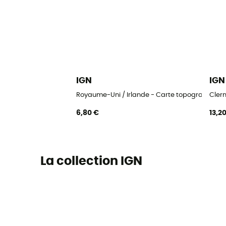
IGN
IGN
Royaume-Uni / Irlande - Carte topographique
Clerm
6,80 €
13,2
La collection IGN