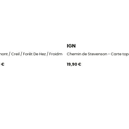
IGN
ont / Creil / Forêt De Hez / Froidmont - Carte topographique
Chemin de Stevenson - Carte to
0 €
19,90 €