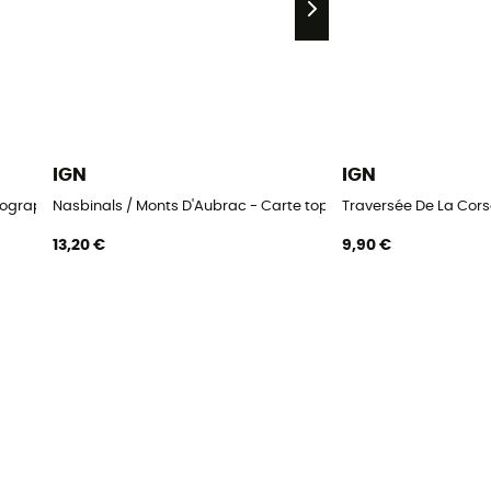
IGN
IGN
pographique
Nasbinals / Monts D'Aubrac - Carte topographique
Traversée De La Cor
13,20 €
9,90 €