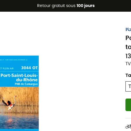
Promos d'été 🔥 -5 % EXTRA dès 2 produits* code Summer5
Retour gratuit sous
100 jours
I
P
t
1
TV
Ta