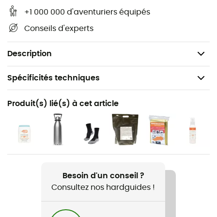
et découvrir ses nombreuses richesses : reliefs, cours
+1 000 000 d'aventuriers équipés
d'eau, refuges et autres sites remarquables... Au-delà
Conseils d'experts
de votre sens de l'orientation, cette carte de randonnée
IGN est donc, selon nous, indispensable dans votre sac
et dans vos mains !
Description
Spécificités techniques
Recommandé pour
Produit(s) lié(s) à cet article
Randonnée / Trekking / Voyage
Nom du produit
Bonifacio
Langue
Besoin d'un conseil ?
Français
Consultez nos hardguides !