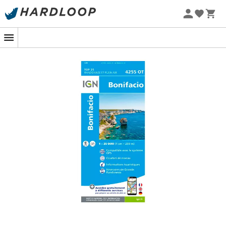
Promos d'été 🔥 -5 % EXTRA dès 2 produits* code Summer5