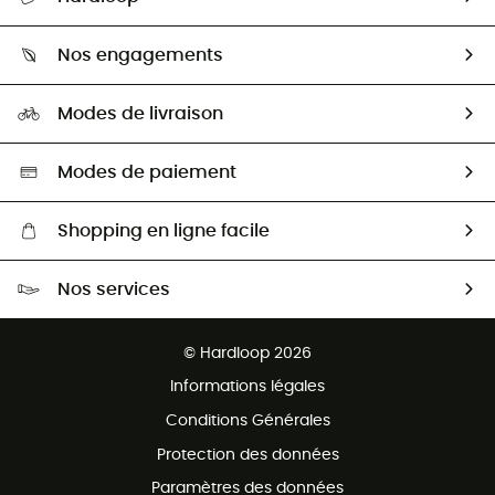
Retour & remboursement
Qui sommes-nous ?
Guide des tailles
Nos engagements
Carrières
Comment bien choisir ?
Notre empreinte
HardGuides
Modes de livraison
Seconde Main
Seconde main
Nos ambassadeurs
Aide & Contact
Sélection éco-responsable
Modes de paiement
Shopping en ligne facile
Livraison gratuite dès 100 €
Nos services
Retour gratuit sous 100 jours
Ventes aux groupes & club
Service client gratuit
© Hardloop 2026
Programme d'affiliation
Informations légales
Conditions Générales
Protection des données
Paramètres des données