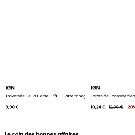
IGN
IGN
Traversée De La Corse Gr20 - Carte topographique
Forêts de Fontaineblea
9,90 €
10,24 €
12,80 €
-20
Le coin des bonnes affaires