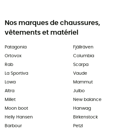
Nos marques de chaussures,
vêtements et matériel
Patagonia
Fjällräven
Ortovox
Columbia
Rab
Scarpa
La Sportiva
Vaude
Lowa
Mammut
Altra
Julbo
Millet
New balance
Moon boot
Hanwag
Helly Hansen
Birkenstock
Barbour
Petzl