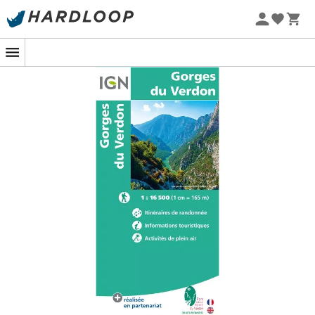
Promos d'été 🔥 -5 % EXTRA dès 2 produits* code Summer5