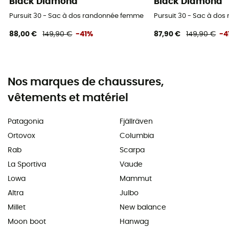
Black Diamond
Black Diamond
Pursuit 30 - Sac à dos randonnée femme
Pursuit 30 - Sac à do
88,00 €
149,90 €
-41%
87,90 €
149,90 €
-4
Nos marques de chaussures,
vêtements et matériel
Patagonia
Fjällräven
Ortovox
Columbia
Rab
Scarpa
La Sportiva
Vaude
Lowa
Mammut
Altra
Julbo
Millet
New balance
Moon boot
Hanwag