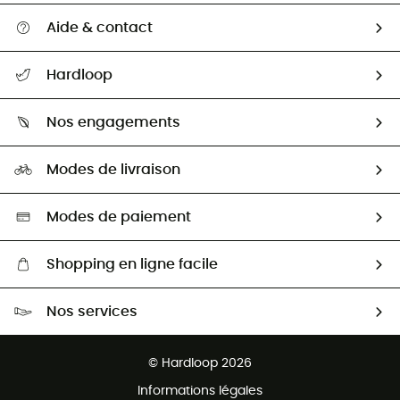
Aide & contact
Suivre mon colis
Hardloop
Retour & remboursement
Qui sommes-nous ?
Guide des tailles
Nos engagements
Carrières
Comment bien choisir ?
Notre empreinte
HardGuides
Modes de livraison
Seconde Main
Seconde main
Nos ambassadeurs
Aide & Contact
Sélection éco-responsable
Modes de paiement
Shopping en ligne facile
Livraison gratuite dès 100 €
Nos services
Retour gratuit sous 100 jours
Ventes aux groupes & club
Service client gratuit
© Hardloop 2026
Programme d'affiliation
Informations légales