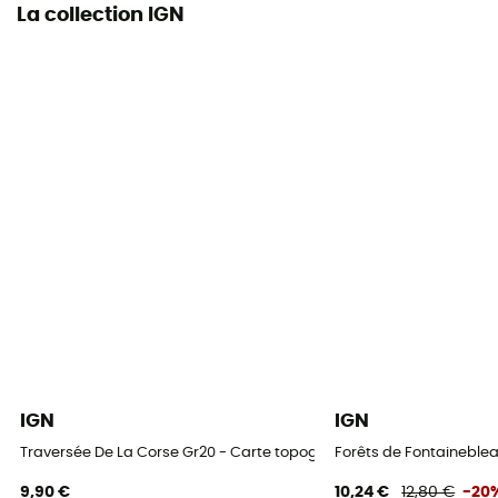
La collection IGN
IGN
IGN
Traversée De La Corse Gr20 - Carte topographique
Forêts de Fontaineblea
9,90 €
10,24 €
12,80 €
-20