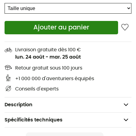
Tendeur araignée
2 compartiments latéraux
Bandoulière amovible
Ajouter au panier
Facile à enlever et à installer grâce à l'adaptateur
Fixation pour la lumière clignotante
Élargissement du volume
Livraison gratuite dès 100 €
lun. 24 août
-
mar. 25 août
Éléments réflecteurs
Housse de pluie : comprise
Retour gratuit sous 100 jours
Imperméabilisé sans PFC
+1 000 000 d'aventuriers équipés
Volume : 9 + 7 L
Conseils d'experts
Dimensions : 21 x 21 x 33 cm
Poids : 885 g
Description
Spécificités techniques
Recommandé pour