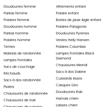
Doudounes femme
Vêtements enfant
Parkas femme
Polaire enfant
Polaires femme
Bottes de pluie Aigle enfant
Doudounes homme
Polaires Patagonia
Parkas homme
Doudounes Pyrenex
Polaires homme
Vestes Helly Hansen
Tentes
Polaires Columbia
Matelas de randonnée
Lampes frontales Black
Diamond
Lampes frontales
Chaussures Meindl
Sacs de couchage
Sacs à dos Dakine
Réchauds
Cuissards Assos
Sacs à dos randonnée
Casques Giro
Piolets
Doudounes Rab
Chaussures de randonnée
Harnais chien
Chaussures de trail
Laisses chien
Chaussures de running