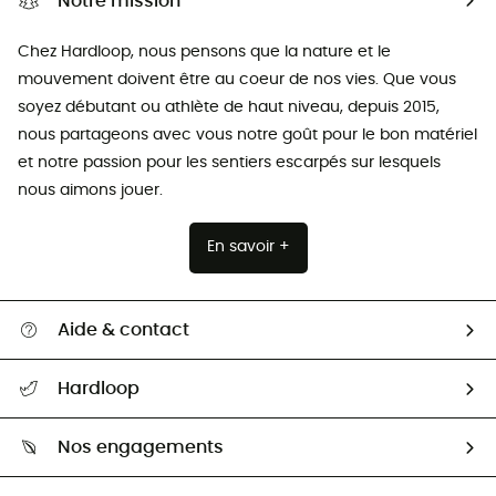
Notre mission
Chez Hardloop, nous pensons que la nature et le
mouvement doivent être au coeur de nos vies. Que vous
soyez débutant ou athlète de haut niveau, depuis 2015,
nous partageons avec vous notre goût pour le bon matériel
et notre passion pour les sentiers escarpés sur lesquels
nous aimons jouer.
En savoir +
Aide & contact
Suivre mon colis
Hardloop
Retour & remboursement
Qui sommes-nous ?
Guide des tailles
Nos engagements
Carrières
Comment bien choisir ?
Notre empreinte