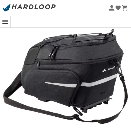
Promos d'été 🔥 -5 % EXTRA dès 2 produits* code Summer5
-5% Extra - Code Summer5
Eco-conçu
La sacoche de vélo qui a tout pour elle !