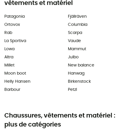
vêtements et matériel
Patagonia
Fjällräven
Ortovox
Columbia
Rab
Scarpa
La Sportiva
Vaude
Lowa
Mammut
Altra
Julbo
Millet
New balance
Moon boot
Hanwag
Helly Hansen
Birkenstock
Barbour
Petzl
Chaussures, vêtements et matériel :
plus de catégories