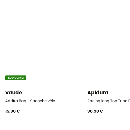
Non
Housse de pluie
Oui
Label
Fair Wear Foundation / Green Shape / Grüner Knopf
Système Fermeture
Fermeture éclair
Eco-conçu
Poches
2 poches
Vaude
Apidura
Volume
Addita Bag - Sacoche vélo
Racing long Top Tube 
9 + 7 L
15,90 €
90,90 €
Matière
100 % polyester