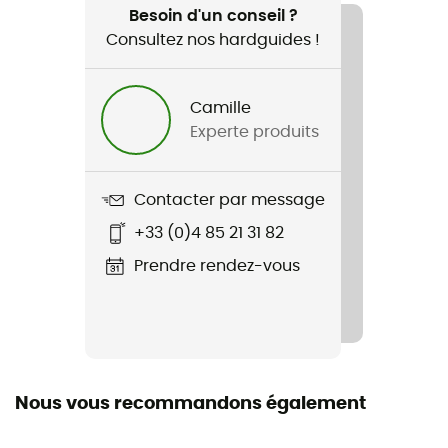
Voyage / Vélo / Cyclotourisme
Besoin d'un conseil ?
Consultez nos hardguides !
Genre
Homme / Femme
Camille
Experte produits
Poids
885 g
Contacter par message
Nom du produit
+33 (0)4 85 21 31 82
Silkroad Plus (UniKlip)
Prendre rendez-vous
Imperméabilité
Déperlant
Matériaux
100% polyester recyclé
Nous vous recommandons également
Etanchéité