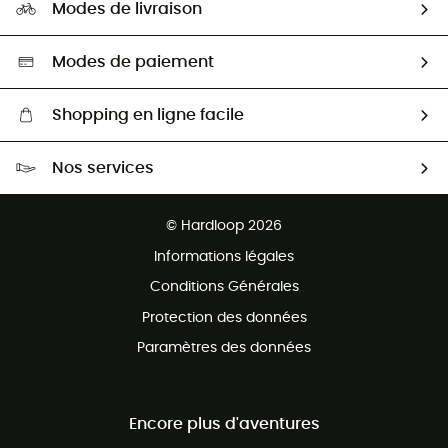
HardGuides
Modes de livraison
Seconde Main
Seconde main
Nos ambassadeurs
Aide & Contact
Sélection éco-responsable
Modes de paiement
Shopping en ligne facile
Livraison gratuite dès 100 €
Nos services
Retour gratuit sous 100 jours
Ventes aux groupes & club
Service client gratuit
© Hardloop 2026
Programme d'affiliation
Informations légales
Conditions Générales
Protection des données
Paramètres des données
Encore plus d'aventures