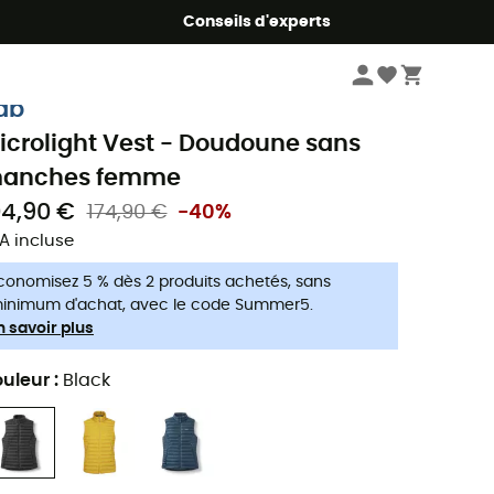
Conseils d'experts
Femme
Vestes femme
Vestes sans manches femme
Doudoune san
ab
icrolight Vest - Doudoune sans
anches femme
04,90 €
174,90 €
-40%
A incluse
conomisez 5 % dès 2 produits achetés, sans
inimum d'achat, avec le code Summer5.
n savoir plus
uleur
:
Black