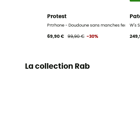
Protest
Pat
Prtrhone - Doudoune sans manches femme
W's 
69,90 €
99,90 €
-30%
249,
La collection Rab