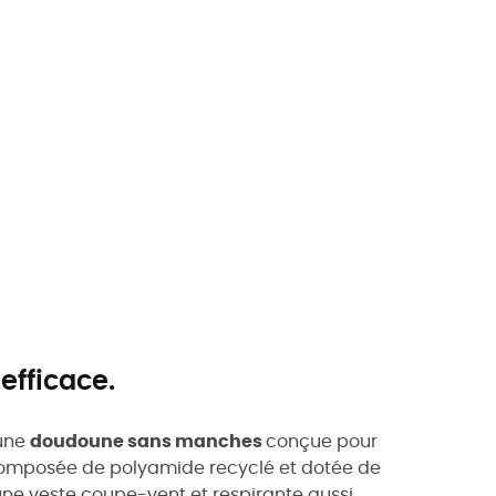
efficace.
une
doudoune sans manches
conçue pour
Composée de polyamide recyclé et dotée de
une veste coupe-vent et respirante aussi