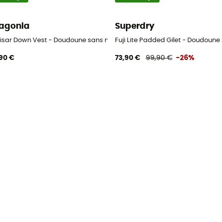
agonia
Superdry
Sisar Down Vest - Doudoune sans manches femme
Fuji Lite Padded Gilet - Doudou
90 €
73,90 €
99,90 €
-26%