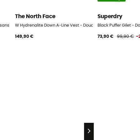
The North Face
Superdry
ne sans manches femme
W Hydrenalite Down A-Line Vest - Doudoune sans manches 
Black Puffer Gilet 
149,90 €
73,90 €
99,90 €
-