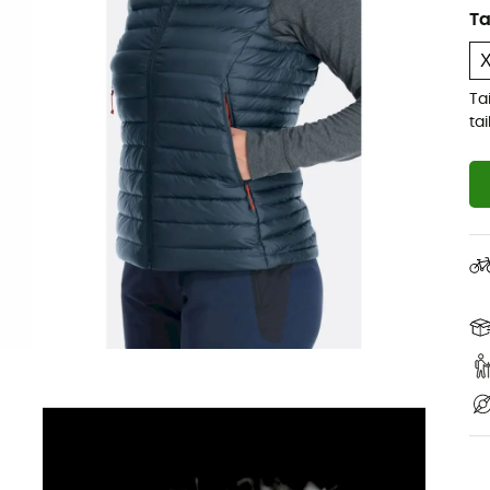
Ta
Ta
ta