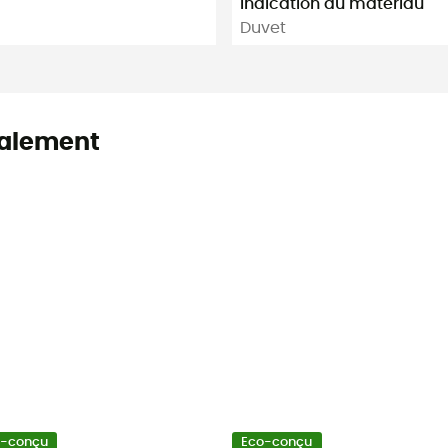
Indication du matériau
Duvet
alement
o-conçu
Eco-conçu