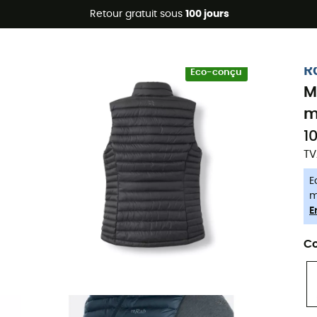
Promos d'été 🔥 -5 % EXTRA dès 2 produits* code Summer5
Retour gratuit sous
100 jours
-5% Extra - Code Summer5
R
Eco-conçu
M
m
1
TV
E
m
E
Co