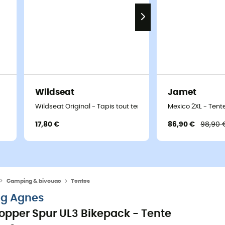
Wildseat
Jamet
Wildseat Original - Tapis tout terrain
Mexico 2XL - Tent
17,80 €
86,90 €
98,90 
Camping & bivouac
Tentes
ig Agnes
opper Spur UL3 Bikepack - Tente