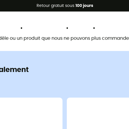
Promos d'été 🔥 -5 % EXTRA dès 2 produits* code Summer5
Retour gratuit sous
100 jours
Ce produit n'est plus disponible
dèle ou un produit que nous ne pouvons plus commander 
alement