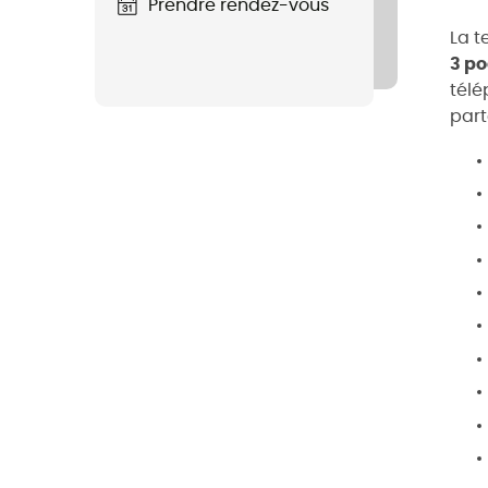
Prendre rendez-vous
La t
3 po
tél
part