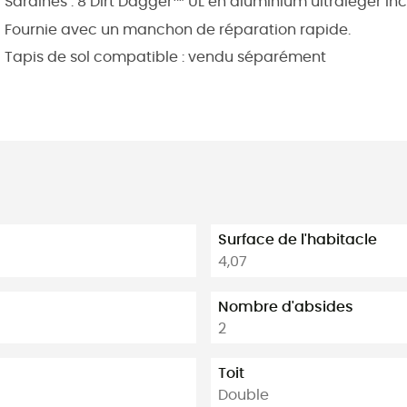
Sardines : 8 Dirt Dagger™ UL en aluminium ultraléger inc
Fournie avec un manchon de réparation rapide.
Tapis de sol compatible : vendu séparément
Surface de l'habitacle
4,07
Nombre d'absides
2
Toit
Double