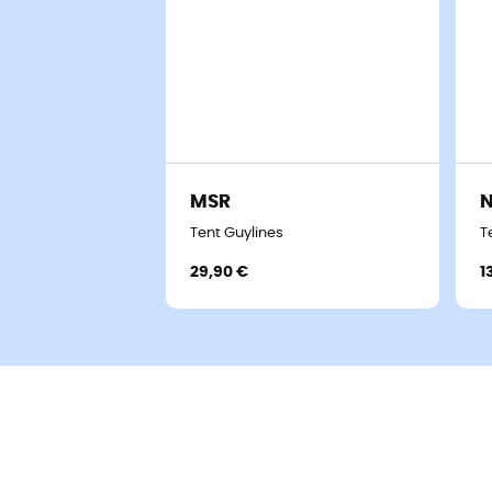
MSR
Tent Guylines
T
29,90 €
1