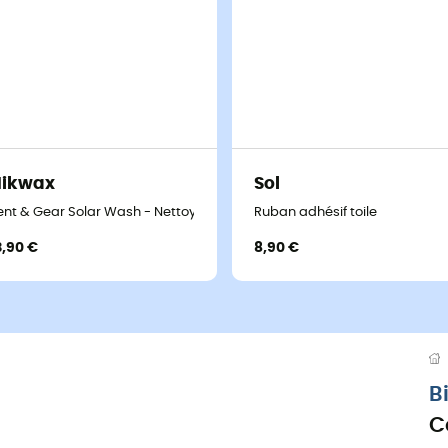
Nikwax
Sol
ent & Gear Solar Wash - Nettoyant Tente
Ruban adhésif toile
3,90 €
8,90 €
B
C