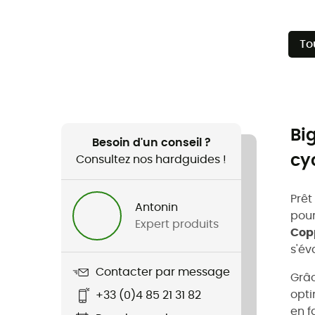
To
Bi
Besoin d'un conseil ?
cy
Consultez nos hardguides !
Prêt
Antonin
pour
Expert produits
Cop
s'év
Contacter par message
Grâ
opti
+33 (0)4 85 21 31 82
en f