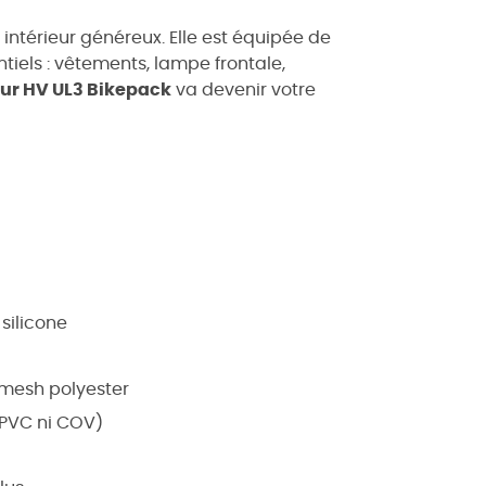
ntérieur généreux. Elle est équipée de
ntiels : vêtements, lampe frontale,
pur HV UL3 Bikepack
va devenir votre
 silicone
 mesh polyester
 PVC ni COV)