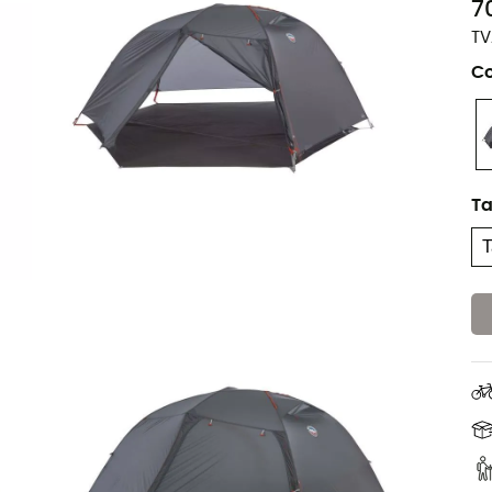
7
TV
Co
Ta