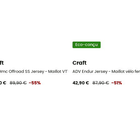
Eco-conçu
ft
Craft
e
Hmc Offroad SS Jersey - Maillot VTT femme
ADV Endur Jersey - Maillot vélo 
0 €
89,90 €
-55%
42,90 €
87,90 €
-51%