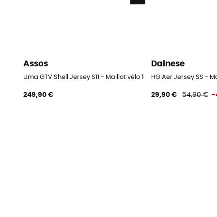
Assos
Dainese
Uma GTV Shell Jersey S11 - Maillot vélo femme
HG Aer Jersey SS - M
249,90 €
29,90 €
54,90 €
-