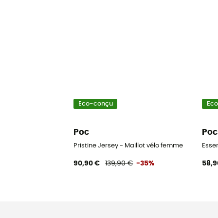
Eco-conçu
Ec
Poc
Poc
Pristine Jersey - Maillot vélo femme
Essen
90,90 €
139,90 €
-35%
58,9