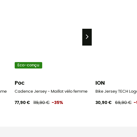
Eco-conçu
Poc
ION
emme
Cadence Jersey - Maillot vélo femme
Bike Jersey TECH Log
77,90 €
119,90 €
-35%
30,90 €
69,90 €
-