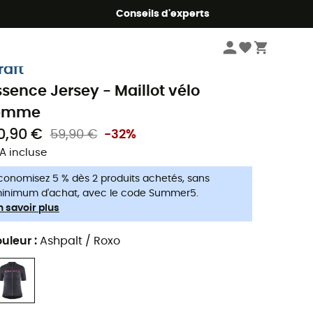
Conseils d'experts
Femme
Vêtements
T-shirts et maillots femme
Maillot vélo femme
raft
ssence Jersey - Maillot vélo
emme
0,90 €
59,90 €
-32%
A incluse
conomisez 5 % dès 2 produits achetés, sans
inimum d'achat, avec le code Summer5.
n savoir plus
uleur
:
Ashpalt / Roxo