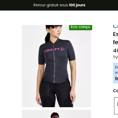
Promos d'été 🔥 -5 % EXTRA dès 2 produits* code Summer5
Retour gratuit sous
100 jours
-5% Extra - Code Summer5
C
Eco-conçu
E
f
4
TV
E
m
E
Co