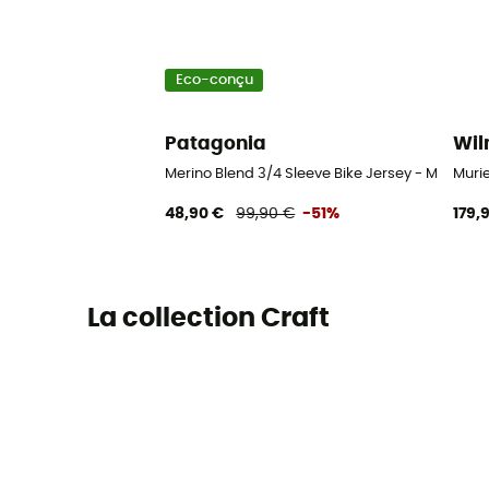
Eco-conçu
Patagonia
Wi
Merino Blend 3/4 Sleeve Bike Jersey - Maillot
Murie
48,90 €
99,90 €
-51%
179,
La collection Craft