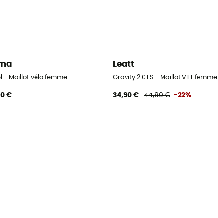
lma
Leatt
 VTT femme
l - Maillot vélo femme
Gravity 2.0 LS - Maillot VTT femme
90 €
34,90 €
44,90 €
-22%