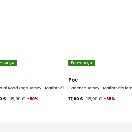
o-conçu
Eco-conçu
Poc
tial Road Logo Jersey - Maillot vélo femme
Cadence Jersey - Maillot vélo f
0 €
119,90 €
-50%
77,90 €
119,90 €
-35%