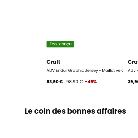
Eco-conçu
Craft
Cra
ADV Endur Graphic Jersey - Maillot vélo femm
Adv 
53,90 €
98,90 €
-45%
39,9
Le coin des bonnes affaires