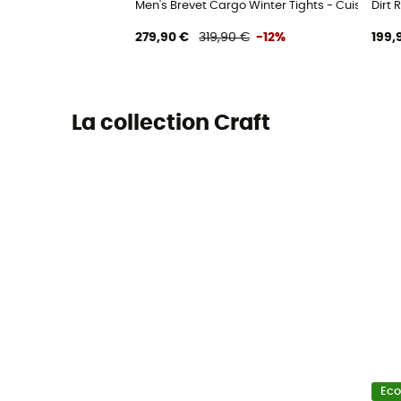
Men's Brevet Cargo Winter Tights - Cuissard 
Dirt
279,90 €
319,90 €
-12%
199,
La collection Craft
Ec