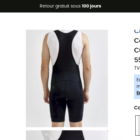
Promos d'été 🔥 -5 % EXTRA dès 2 produits* code Summer5
Retour gratuit sous
100 jours
-5% Extra - Code Summer5
C
C
C
5
TV
E
m
E
Co