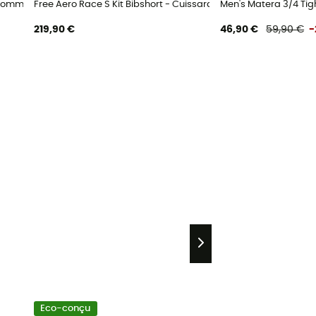
o homme
Free Aero Race S Kit Bibshort - Cuissard vélo homme
Men's Matera 3/4 Tig
219,90 €
46,90 €
59,90 €
-
Eco-conçu