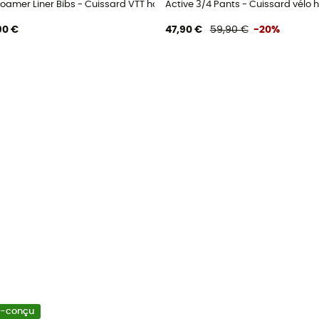
vélo homme
 Roamer Liner Bibs - Cuissard VTT homme
Active 3/4 Pants - Cuissard vél
90 €
47,90 €
59,90 €
-20%
o-conçu