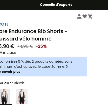
Conseils d'experts
Homme
Vêtements
Shorts
Cuissard vélo homme
raft
ore Endurance Bib Shorts -
uissard vélo homme
5,90 €
74,90 €
-25%
A incluse
conomisez 5 % dès 2 produits achetés, sans
inimum d'achat, avec le code Summer5.
n savoir plus
uleur
:
Black