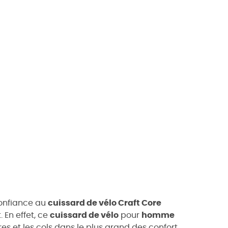
confiance au
cuissard de vélo Craft Core
 En effet, ce
cuissard de vélo
pour
homme
es et les cols dans le plus grand des confort.