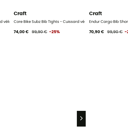
Craft
Craft
ard vélo homme
Core Bike Subz Bib Tights - Cuissard vélo homme
Endur Cargo Bib Sho
74,00 €
99,90 €
-25%
70,90 €
99,90 €
-