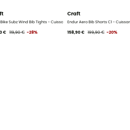
ft
Craft
e
 Bike Subz Wind Bib Tights - Cuissard vélo homme
Endur Aero Bib Shorts C1 - Cuiss
0 €
119,90 €
-28%
158,90 €
199,90 €
-20%