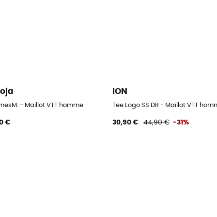
oja
ION
mesM. - Maillot VTT homme
Tee Logo SS DR - Maillot VTT hom
0 €
30,90 €
44,90 €
-31%