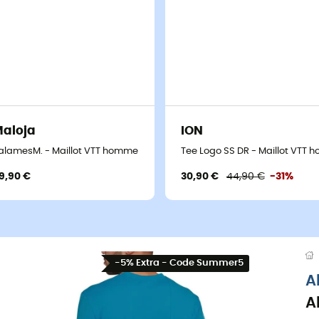
aloja
ION
alamesM. - Maillot VTT homme
Tee Logo SS DR - Maillot VTT
9,90 €
30,90 €
44,90 €
-31%
-5% Extra - Code Summer5
A
A