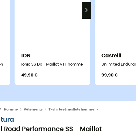
ION
Castelli
 homme
Ionic SS DR - Maillot VTT homme
Unlimited Enduran
49,90 €
99,90 €
Homme
Vêtements
T-shirts et maillots homme
Maillot vélo homme
ltura
ll Road Performance SS - Maillot