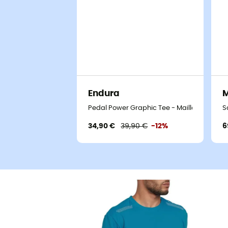
Endura
M
Pedal Power Graphic Tee - Maillot VTT
S
34,90 €
39,90 €
-12%
6