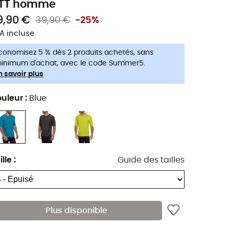
TT homme
9,90 €
39,90 €
-25%
A incluse
conomisez 5 % dès 2 produits achetés, sans
inimum d'achat, avec le code Summer5.
n savoir plus
uleur
:
Blue
ille
:
Guide des tailles
Plus disponible