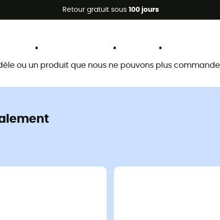
Promos d'été 🔥 -5 % EXTRA dès 2 produits* code Summer5
Retour gratuit sous
100 jours
Ce produit n'est plus disponible
dèle ou un produit que nous ne pouvons plus commander 
alement