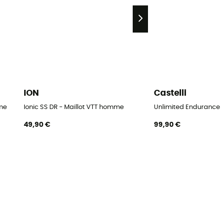
ION
Castelli
me
Ionic SS DR - Maillot VTT homme
Unlimited Endurance 
49,90 €
99,90 €