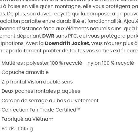
i à l’aise en ville qu’en montagne, elle vous protégera pa
s. De plus, son duvet recyclé qui la compose, a un pouvoi
sociation parfaite entre durabilité et fonctionnalité. Ajou
 bonne résistance face aux éléments naturels ainsi qu’à l’a
tement déperlant
DWR
sans PFC, qui vous protègera parf
ipitations. Avec la
Downdrift Jacket
, vous n’aurez plus à
rez parfaitement profiter de toutes vos sorties extérieure
Matières : polyester 100 % recyclé - nylon 100 % recyclé 
Capuche amovible
Zip frontal Vislon double sens
Deux poches frontales plaquées
Cordon de serrage au bas du vêtement
Confection Fair Trade Certified™
Fabriqué au Viêtnam
Poids : 1 015 g