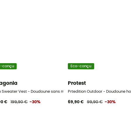
o-conçu
Eco-conçu
agonia
Protest
e homme
 Sweater Vest - Doudoune sans manches homme
Prtedition Outdoor - Doudoune 
90 €
199,90 €
-30%
69,90 €
99,90 €
-30%