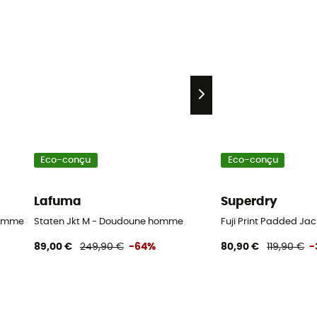
Eco-conçu
Eco-conçu
Lafuma
Superdry
homme
Staten Jkt M - Doudoune homme
Fuji Print Padded J
89,00 €
249,90 €
-64%
80,90 €
119,90 €
-