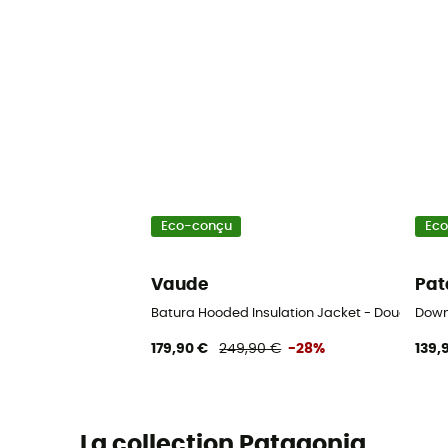
Eco-conçu
Ec
Vaude
Pat
Batura Hooded Insulation Jacket - Doudoun
Down
179,90 €
249,90 €
-28%
139,
La collection Patagonia