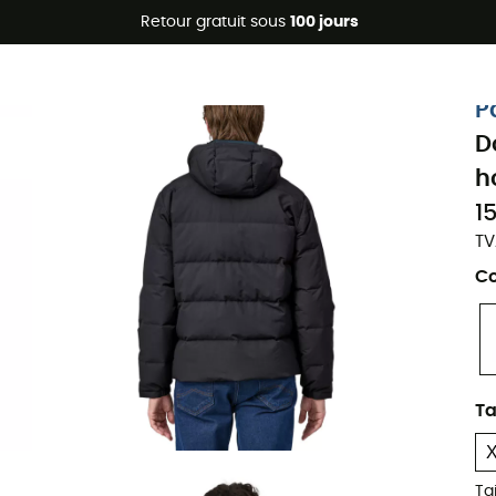
Promos d'été 🔥 -5 % EXTRA dès 2 produits* code Summer5
Retour gratuit sous
100 jours
Eco-conçu
P
D
h
1
TV
Co
Ta
Ta