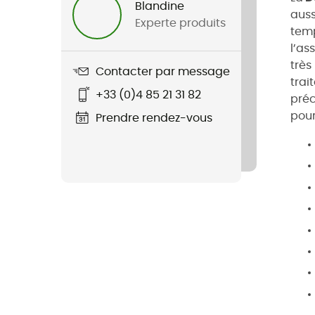
Blandine
auss
Experte produits
temp
l’as
très
Contacter par message
trai
+33 (0)4 85 21 31 82
préc
pour
Prendre rendez-vous