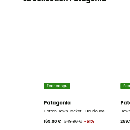
Eco-conçu
Ec
Patagonia
Pat
Cotton Down Jacket - Doudoune
Down
169,00 €
349,90 €
-51%
259,