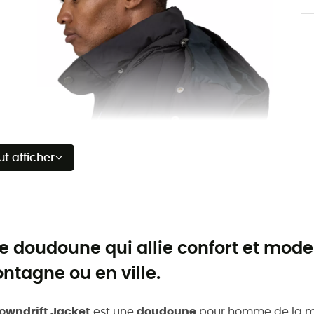
ut afficher
e doudoune qui allie confort et moder
ntagne ou en ville.
owndrift Jacket
est une
doudoune
pour homme de la 