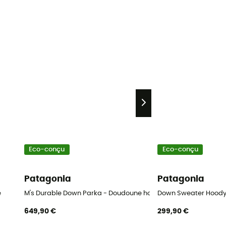
Eco-conçu
Eco-conçu
Patagonia
Patagonia
e
M's Durable Down Parka - Doudoune homme
Down Sweater Hood
649,90 €
299,90 €