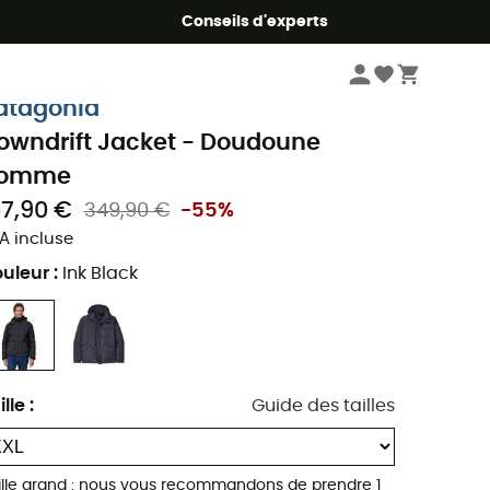
Conseils d'experts
Homme
Vestes homme
Doudounes homme
atagonia
owndrift Jacket - Doudoune
omme
57,90 €
349,90 €
-55%
A incluse
uleur
:
Ink Black
ille
:
Guide des tailles
ille grand : nous vous recommandons de prendre 1