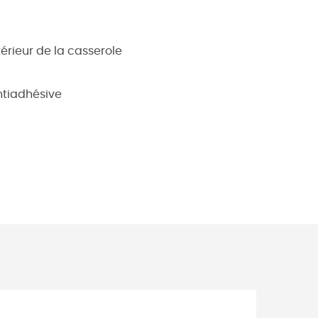
térieur de la casserole
ntiadhésive