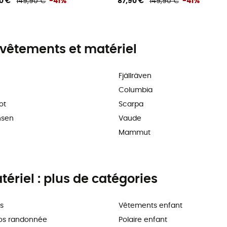
0 €
149,90 €
-41%
87,90 €
149,90 €
-41%
vêtements et matériel
Fjällräven
Columbia
ot
Scarpa
nsen
Vaude
Mammut
riel : plus de catégories
s
Vêtements enfant
os randonnée
Polaire enfant