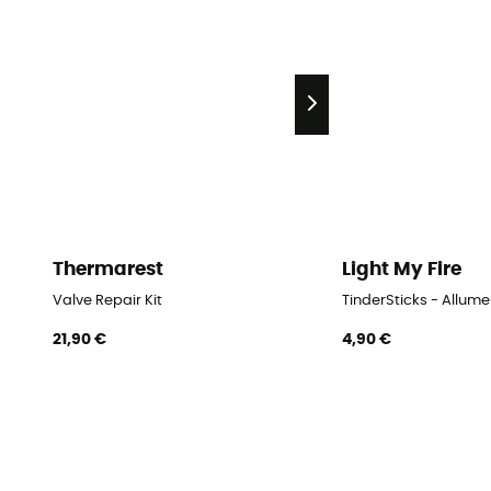
Thermarest
Light My Fire
Valve Repair Kit
TinderSticks - Allume
21,90 €
4,90 €