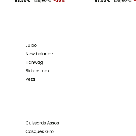
83,90 €
129,90 €
-35%
87,90 €
159,90 €
Julbo
New balance
Hanwag
Birkenstock
Petzl
Cuissards Assos
Casques Giro