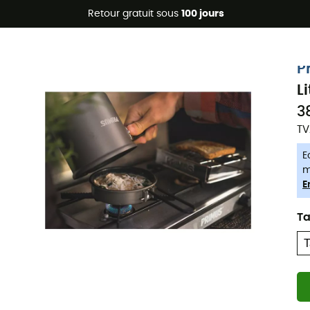
Promos d'été 🔥 -5 % EXTRA dès 2 produits* code Summer5
Retour gratuit sous
100 jours
-5% Extra - Code Summer5
P
L
3
TV
E
m
E
Ta