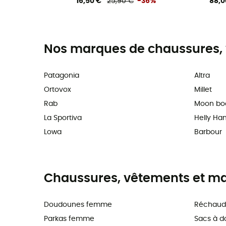
16,50 €
25,90 €
-36%
88,0
Nos marques de chaussures, 
Patagonia
Altra
Ortovox
Millet
Rab
Moon bo
La Sportiva
Helly Ha
Lowa
Barbour
Chaussures, vêtements et maté
Doudounes femme
Réchaud
Parkas femme
Sacs à d