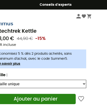
Conseils d'experts
Camping & bivouac
Accessoires camping
rimus
itechtrek Kettle
8,00 €
44,90 €
-15%
A incluse
conomisez 5 % dès 2 produits achetés, sans
inimum d'achat, avec le code Summer5.
n savoir plus
ille
:
Ajouter au panier