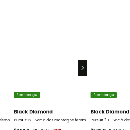
Eco-conçu
Eco-conçu
Black Diamond
Black Diamond
e femme
Pursuit 15 - Sac à dos montagne femme
Pursuit 30 - Sac à 