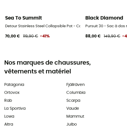
Sea To Summit
Black Diamond
Detour Stainless Steel Collapsible Pot - Casserole
Pursuit 30 - Sac à do
70,00 €
119,90 €
-41%
88,00 €
149,90 €
-
Nos marques de chaussures,
vêtements et matériel
Patagonia
Fjällräven
Ortovox
Columbia
Rab
Scarpa
La Sportiva
Vaude
Lowa
Mammut
Altra
Julbo