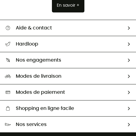
En savoir +
Aide & contact
Suivre mon colis
Hardloop
Retour & remboursement
Qui sommes-nous ?
Guide des tailles
Nos engagements
Carrières
Comment bien choisir ?
Notre empreinte
HardGuides
Modes de livraison
Seconde Main
Seconde main
Nos ambassadeurs
Aide & Contact
Sélection éco-responsable
Modes de paiement
Shopping en ligne facile
Livraison gratuite dès 100 €
Nos services
Retour gratuit sous 100 jours
Ventes aux groupes & club