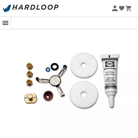
Promos d'été 🔥 -5 % EXTRA dès 2 produits* code Summer5
-5% Extra - Code Summer5
Primus Service & Maintenance Kit for