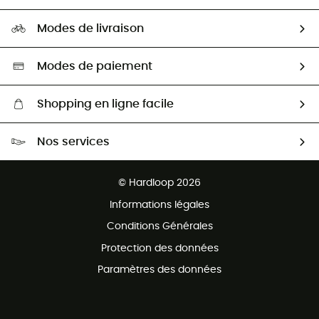
Carrières
Comment bien choisir ?
Notre empreinte
HardGuides
Modes de livraison
Seconde Main
Seconde main
Nos ambassadeurs
Aide & Contact
Sélection éco-responsable
Modes de paiement
Shopping en ligne facile
Livraison gratuite dès 100 €
Nos services
Retour gratuit sous 100 jours
Ventes aux groupes & club
Service client gratuit
© Hardloop 2026
Programme d'affiliation
Informations légales
Conditions Générales
Protection des données
Paramètres des données