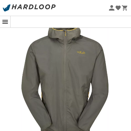
Promos d'été 🔥 -5 % EXTRA dès 2 produits* code Summer5
-5% Extra - Code Summer5
Eco-conçu
Une veste coupe-vent légère et
compressible !
La
Vital Hoody
est une
veste coupe-vent
pour
homme
,
conçue par la marque
Rab
pour vous offrir une
protection légère lors de vos
randonnées
en
montagne
. En effet, cette
veste Rab
est fabriquée avec
un
tissu extérieur Hyperlite ™
qui vous protègera
efficacement du
vent
, même en cas de fortes rafales.
De plus, ses 110 petits grammes sont particulièrement
appréciables lorsque vous marchez depuis quelques
heures. Par ailleurs, la
capuche élastique
est réglable,
pour qu'elle reste en place en cas de vent fort. En outre,