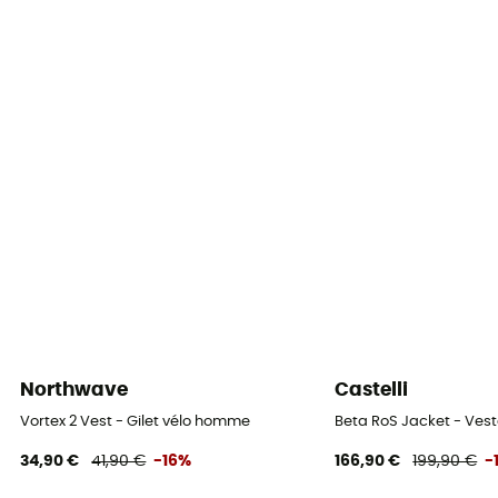
Coupe
Ajustée
Label
Fair Wear Foundation
Protection thermique
Oui
Capuche
Oui
Poches
2 poches latérales à fermeture éclair
Northwave
Castelli
Matières
Vortex 2 Vest - Gilet vélo homme
Beta RoS Jacket - Ves
[principale] 100% polyamide
34,90 €
41,90 €
-16%
166,90 €
199,90 €
-