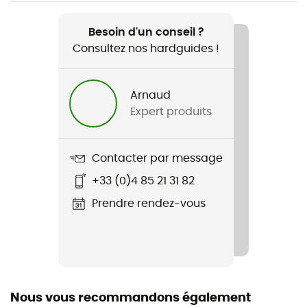
Recommandé pour
Randonnée / Alpinisme
Besoin d'un conseil ?
Consultez nos hardguides !
Genre
Homme
Arnaud
Expert produits
Poids
130 g
Contacter par message
Nom du produit
+33 (0)4 85 21 31 82
Vital Hoody
Prendre rendez-vous
Imperméabilité
Oui
Coupe-Vent
Oui
Nous vous recommandons également