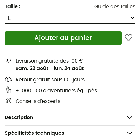
Fermeture à pression sur la poitrine pour l'aération
Taille
:
Guide des tailles
1 poche poitrine YKK qui se transforme en sac de
rangement
Ajouter au panier
Coutures épaules tombantes pour plus de confort
Poignets partiellement élastiqués
Livraison gratuite dès 100 €
Ajustement unilatéral du cordon de serrage de
sam. 22 août
-
lun. 24 août
l'ourlet
Retour gratuit sous 100 jours
Coupe : droite
+1 000 000 d'aventuriers équipés
Longueur au milieu du dos (taille M) : 77 cm / 30,3
Conseils d'experts
pouces
Poids : 110 g
Description
Spécificités techniques