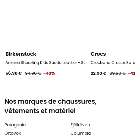
Birkenstock
Crocs
Arizona Shearling Kids Suede Leather - Sandales enfant
Crocband Cruiser Sand
56,90 €
94,90 €
-40%
22,90 €
39,90 €
-4
Nos marques de chaussures,
vêtements et matériel
Patagonia
Fjällräven
Ortovox
Columbia