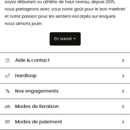
soyez débutant ou athlète de haut niveau, depuis 2015,
nous partageons avec vous notre goût pour le bon matériel
et notre passion pour les sentiers escarpés sur lesquels
nous aimons jouer.
En savoir +
Aide & contact
Suivre mon colis
Hardloop
Retour & remboursement
Qui sommes-nous ?
Guide des tailles
Nos engagements
Carrières
Comment bien choisir ?
Notre empreinte
HardGuides
Modes de livraison
Seconde Main
Seconde main
Nos ambassadeurs
Aide & Contact
Sélection éco-responsable
Modes de paiement