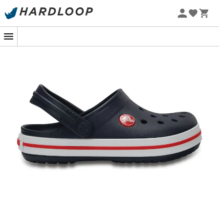
Promos d'été 🔥 -5 % EXTRA dès 2 produits* code Summer5
-5% Extra - Code Summer5