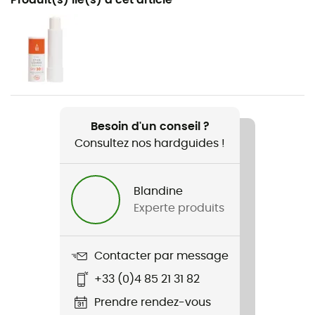
Camping / Lifestyle
Genre
Enfant
Nom du produit
Crocband Clog T
Besoin d'un conseil ?
Consultez nos hardguides !
Matériaux
Entièrement moulé en Croslite™
Blandine
Rigidité de la semelle
Experte produits
Souple
Semelle extérieure
Contacter par message
Caoutchouc
+33 (0)4 85 21 31 82
Prendre rendez-vous