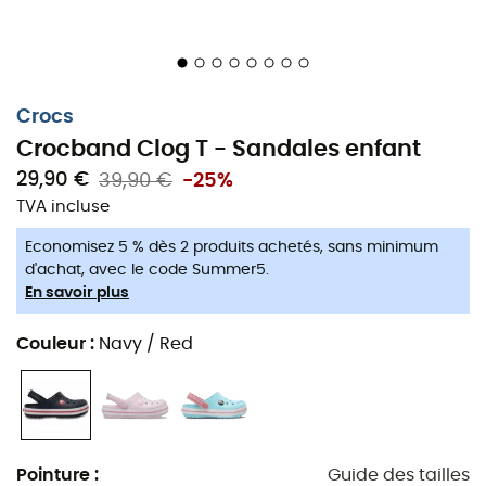
Crocs
Crocband Clog T - Sandales enfant
29,90 €
39,90 €
-25%
TVA incluse
Des indispensables pour jouer dehors !
Economisez 5 % dès 2 produits achetés, sans minimum
Découvrez les
sandales Crocband Clog T
: un modèle
d'achat, avec le code Summer5.
En savoir plus
emblématique qui combine confort et amorti.
Ces
chaussures
pour
enfant Crocs
font parties de la
Couleur
:
Navy / Red
collection Crocband™ qui possède une confection en
résine Croslite™. Confortables, dynamiques et très
faciles à enfiler, ces sandales sont de véritables
indispensables pour toutes les aventures de nos enfants
!
Pointure
:
Guide des tailles