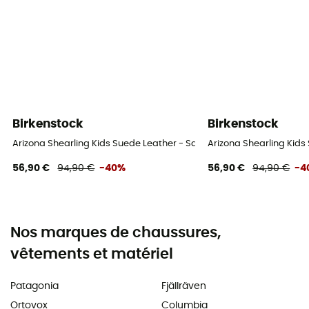
Birkenstock
Birkenstock
Arizona Shearling Kids Suede Leather - Sandales enfant
Arizona Shearling Kids
56,90 €
94,90 €
-40%
56,90 €
94,90 €
-4
Nos marques de chaussures,
vêtements et matériel
Patagonia
Fjällräven
Ortovox
Columbia