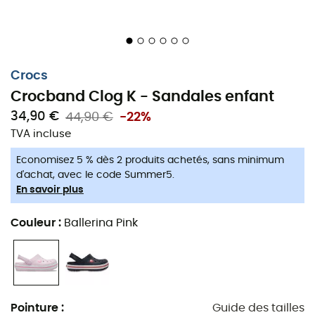
Crocs
Crocband Clog K - Sandales enfant
34,90 €
44,90 €
-22%
TVA incluse
Des indispensables pour jouer dehors !
Economisez 5 % dès 2 produits achetés, sans minimum
Découvrez les
sandales Crocband Clog K
: un modèle
d'achat, avec le code Summer5.
En savoir plus
emblématique qui combine confort et amorti.
Ces
chaussures
pour
enfant Crocs
font parties de la
Couleur
:
Ballerina Pink
collection Crocband™ qui possède une confection en
résine Croslite™. Confortables, dynamiques et très
faciles à enfiler, ces sandales sont de véritables
indispensables pour toutes les aventures de nos enfants
!
Pointure
:
Guide des tailles