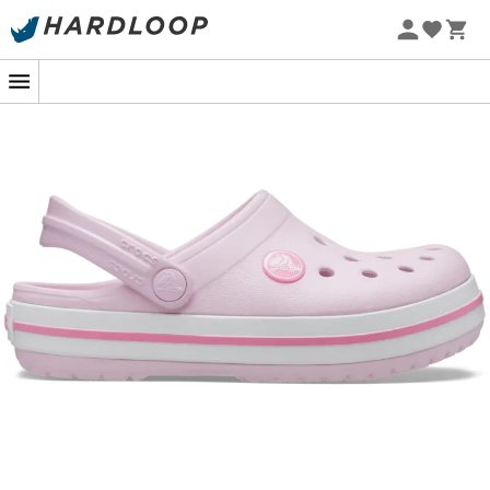
Promos d'été 🔥 -5 % EXTRA dès 2 produits* code Summer5
-5% Extra - Code Summer5