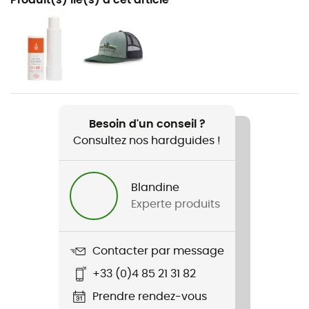
Camping / Lifestyle
Genre
Enfant
Nom du produit
Crocband Clog K
Besoin d'un conseil ?
Consultez nos hardguides !
Blandine
Experte produits
Contacter par message
+33 (0)4 85 21 31 82
Prendre rendez-vous