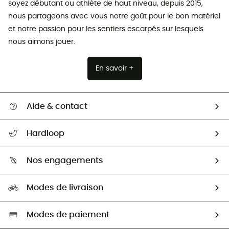
soyez débutant ou athlète de haut niveau, depuis 2015,
nous partageons avec vous notre goût pour le bon matériel
et notre passion pour les sentiers escarpés sur lesquels
nous aimons jouer.
En savoir +
Aide & contact
Suivre mon colis
Hardloop
Retour & remboursement
Qui sommes-nous ?
Guide des tailles
Nos engagements
Carrières
Comment bien choisir ?
Notre empreinte
HardGuides
Modes de livraison
Seconde Main
Seconde main
Nos ambassadeurs
Aide & Contact
Sélection éco-responsable
Modes de paiement