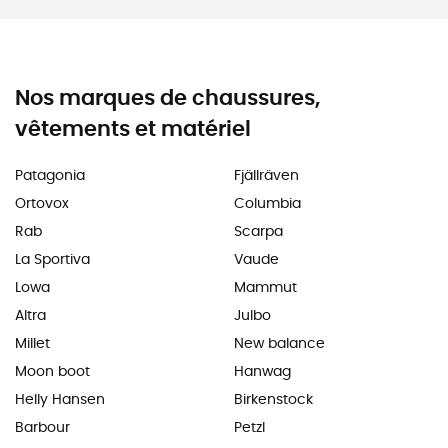
Nos marques de chaussures,
vêtements et matériel
Patagonia
Fjällräven
Ortovox
Columbia
Rab
Scarpa
La Sportiva
Vaude
Lowa
Mammut
Altra
Julbo
Millet
New balance
Moon boot
Hanwag
Helly Hansen
Birkenstock
Barbour
Petzl