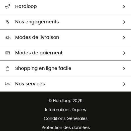
Suivre mon colis
Hardloop
Retour & remboursement
Qui sommes-nous ?
Guide des tailles
Nos engagements
Carrières
Comment bien choisir ?
Notre empreinte
HardGuides
Modes de livraison
Seconde Main
Seconde main
Nos ambassadeurs
Aide & Contact
Sélection éco-responsable
Modes de paiement
Shopping en ligne facile
Livraison gratuite dès 100 €
Nos services
Retour gratuit sous 100 jours
Ventes aux groupes & club
Service client gratuit
© Hardloop 2026
Programme d'affiliation
Informations légales
Conditions Générales
Protection des données