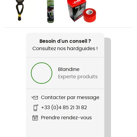
Genre
Homme
Poids
Besoin d'un conseil ?
2 x 240 g
Consultez nos hardguides !
Nom du produit
Finale
Blandine
Experte produits
Caractéristiques
Gomme contre-pointe
Contacter par message
Usage
+33 (0)4 85 21 31 82
Bloc / Falaise / Grande voie
Prendre rendez-vous
Rigidité de la semelle
Rigide