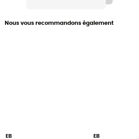
Semelle extérieure
Vibram® XS Edge
Nous vous recommandons également
Label
Recyclé / Origine Européenne Garantie
Système Fermeture
Lacets / Lacets avec oeillets
Matière de la tige
Daim
Chaussons
Chausson lacet
Asymétrie
Moyenne
EB
EB