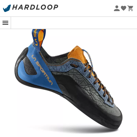
Promos d'été 🔥 -5 % EXTRA dès 2 produits* code Summer5
Eco-conçu