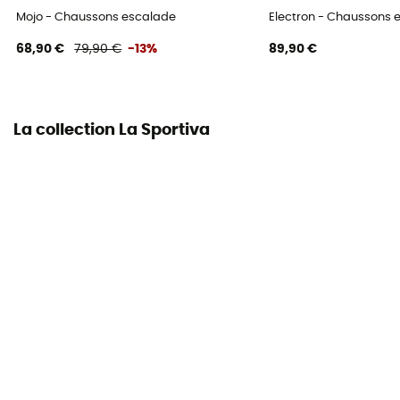
Mojo - Chaussons escalade
Electron - Chaussons 
Tension arrière
Moyenne
68,90 €
79,90 €
-13%
89,90 €
Niveau
Intermédiaire / Avancé
La collection La Sportiva
Largeur du pied
Normal
Ressemelage possible
Oui
Cambrure
Aucune