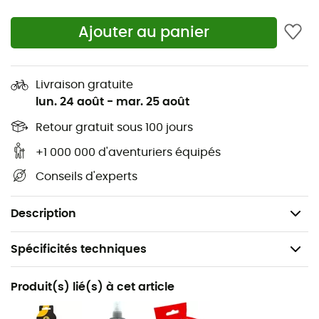
écologiques, de liens, languettes et talon en matériaux
recyclés et de 100% de sa dentelle recyclée !
Ajouter au panier
Reconception du talon pour un confort renforcé et
une meilleure protection
Livraison gratuite
Empeigne : Veau et daim, construction tubulaire
lun. 24 août
-
mar. 25 août
Doublure : non
Retour gratuit sous 100 jours
+1 000 000 d'aventuriers équipés
Inter-semelle : LaSpoFlex 1,1 mm
Conseils d'experts
Semelle : Vibram XS Edge 5 mm
Poids : 2 x 240 g
Description
Spécificités techniques
Recommandé pour
Produit(s) lié(s) à cet article
Escalade / Escalade salle / Escalade grande voie /
Escalade traditionnelle