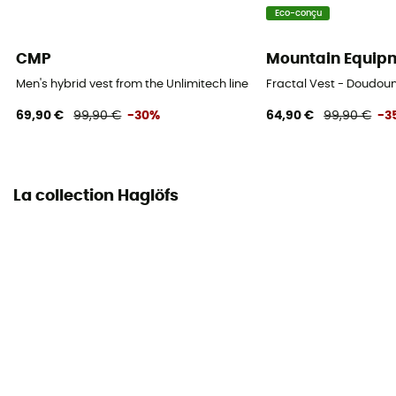
Eco-conçu
CMP
Mountain Equip
Men's hybrid vest from the Unlimitech line - Doudoune sans man
Fractal Vest - Doudo
69,90 €
99,90 €
-30%
64,90 €
99,90 €
-3
La collection Haglöfs