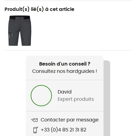
Recommandé pour
Produit(s) lié(s) à cet article
Randonnée / Ski de randonnée / Trekking / Alpinisme
/ Lifestyle / Ski
Genre
Homme
Poids
Besoin d'un conseil ?
230 g
Consultez nos hardguides !
Nom du produit
L.I.M Mimic Vest
David
Expert produits
Technologies utilisées
Mimic Platinum
Contacter par message
Imperméabilité
+33 (0)4 85 21 31 82
Déperlant