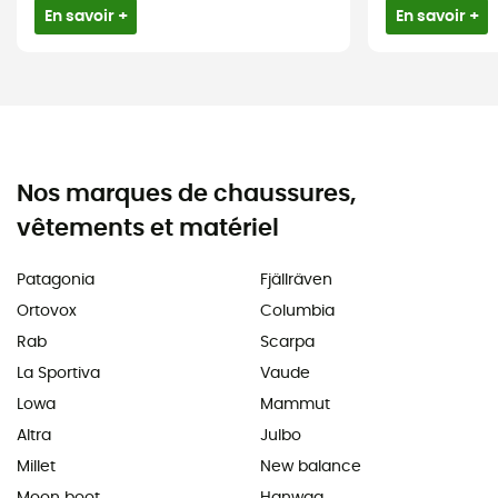
En savoir +
En savoir +
Nos marques de chaussures,
vêtements et matériel
Patagonia
Fjällräven
Ortovox
Columbia
Rab
Scarpa
La Sportiva
Vaude
Lowa
Mammut
Altra
Julbo
Millet
New balance
Moon boot
Hanwag