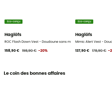
Eco-conçu
Eco-conçu
Haglöfs
Haglöfs
ROC Flash Down Vest - Doudoune sans manches homme
Mimic Alert Vest - D
158,90 €
198,90 €
-20%
137,90 €
178,90 €
-
Le coin des bonnes affaires