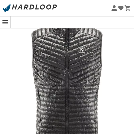
Promos d'été 🔥 -5 % EXTRA dès 2 produits* code Summer5
-5% Extra - Code Summer5
Eco-conçu
Restez au chaud, un gilet dans la peau !
Pour les aventuriers qui aiment les sommets enneigés
ou les balades frisquettes, le
gilet homme
L.I.M Mimic
Vest
de
Haglöfs
est votre allié parfait. Cette
doudoune
sans manches
combine légèreté et isolation, idéale
pour les occasions où le thermomètre a des caprices.
De quoi vous donner des ailes pour explorer les