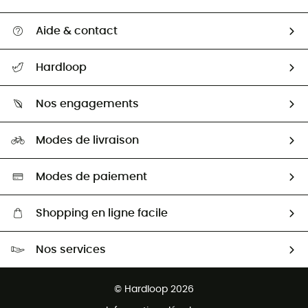
Aide & contact
Suivre mon colis
Hardloop
Retour & remboursement
Qui sommes-nous ?
Guide des tailles
Nos engagements
Carrières
Comment bien choisir ?
Notre empreinte
HardGuides
Modes de livraison
Seconde Main
Seconde main
Nos ambassadeurs
Aide & Contact
Sélection éco-responsable
Modes de paiement
Shopping en ligne facile
Livraison gratuite dès 100 €
Nos services
Retour gratuit sous 100 jours
Ventes aux groupes & club
Service client gratuit
© Hardloop 2026
Programme d'affiliation