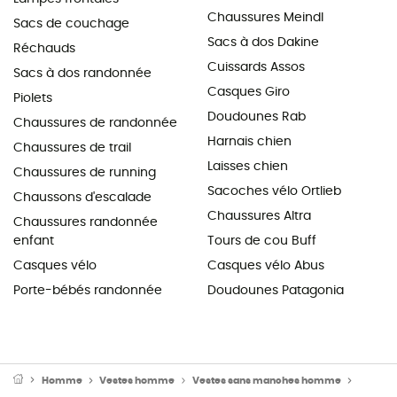
Chaussures Meindl
Sacs de couchage
Sacs à dos Dakine
Réchauds
Cuissards Assos
Sacs à dos randonnée
Casques Giro
Piolets
Doudounes Rab
Chaussures de randonnée
Harnais chien
Chaussures de trail
Laisses chien
Chaussures de running
Sacoches vélo Ortlieb
Chaussons d'escalade
Chaussures Altra
Chaussures randonnée
enfant
Tours de cou Buff
Casques vélo
Casques vélo Abus
Porte-bébés randonnée
Doudounes Patagonia
Homme
Vestes homme
Vestes sans manches homme
Doudou