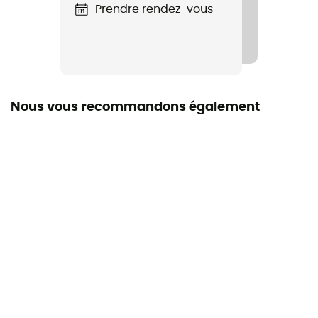
Prendre rendez-vous
Label
Bluesign
Capuche
Non
Nous vous recommandons également
Poches
2 poches
Isolation
Isolation synthétique
Matière
[principale] Nylon 10 D / [isolation] Mimic Platinum
Ultracluster : Graphène mélangé à du polyester
recyclé, en fibres synthétiques avec sensation de
duvet - 100 % polyamide recyclé - 10 D - 28 g/m²