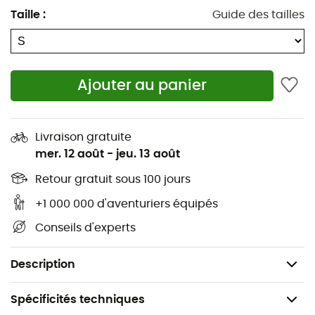
Construction légère
Taille
:
Guide des tailles
Tissu extérieur 10 D ultra léger
Deux poches pour les mains
Ajouter au panier
Ourlet élastique
Se range dans sa propre poche
Livraison gratuite
mer. 12 août
-
jeu. 13 août
Isolation : Mimic Platinum Ultracluster : Graphène
mélangé à du polyester recyclé, en fibres
Retour gratuit sous 100 jours
synthétiques avec sensation de duvet - 100 %
+1 000 000 d'aventuriers équipés
polyamide recyclé - 10 D - 28 g/m²
Conseils d'experts
Tissu approuvé Bluesign®
Poids : 230 g
Description
Spécificités techniques